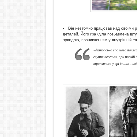
Він невтомно працював над своїми 
деталей. Його гра була позбавлена шту
правдою, проникненням у внутрішній сві
«Акторська гра його полягал
скупих жестах, при повній 
траплялось у грі інших, н