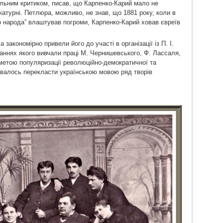
льним критиком, писав, що Карпенко-Карий мало не
икатурні. Петлюра, можливо, не знав, що 1881 року, коли в
 народа” влаштував погроми, Карпенко-Карий ховав євреїв
закономірно привели його до участі в організації із П. І.
аннях якого вивчали праці М. Чернишевського, Ф. Лассаля,
 метою популяризації революційно-демократичної та
увалось перекласти українською мовою ряд творів