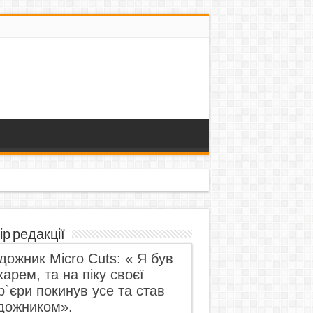
ір редакції
дожник Micro Cuts: « Я був
харем, та на піку своєї
р`єри покинув усе та став
дожником».