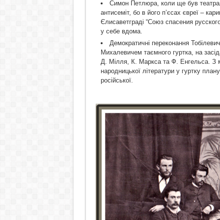
Симон Петлюра, коли ще був театра
антисеміт, бо в його п’єсах євреї – кар
Єлисаветграді “Союз спасения русского
у себе вдома.
Демократичні переконання Тобілевича 
Михалевичем таємного гуртка, на засід
Д. Мілля, К. Маркса та Ф. Енгельса. З
народницької літератури у гуртку план
російської.