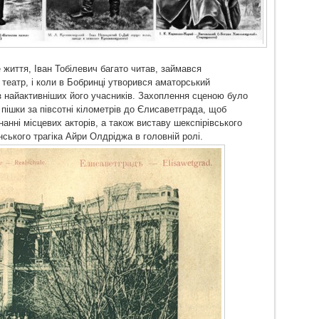
життя, Іван Тобілевич багато читав, займався
 театр, і коли в Бобринці утворився аматорський
з найактивніших його учасників. Захоплення сценою було
пішки за півсотні кілометрів до Єлисаветграда, щоб
нні місцевих акторів, а також виставу шекспірівського
ського трагіка Айри Олдріджа в головній ролі.