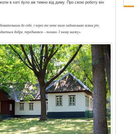
коли в хаті було аж темно від диму. Про свою роботу він
вательним до себе, і через те мене мало задовольняє всяка річ,
здається добре, передивляся – погано. І знову мажу».