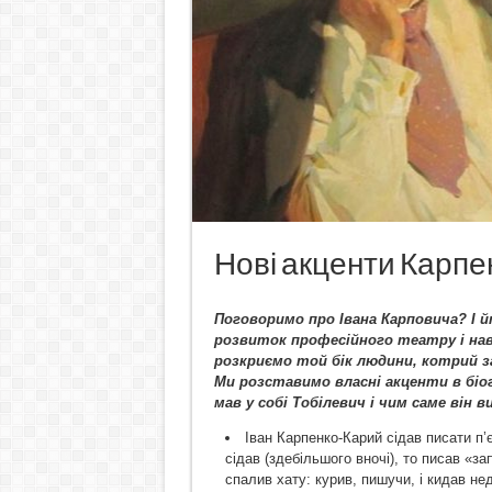
Нові акценти Карпе
Поговоримо про Івана Карповича? І 
розвиток професійного театру і нав
розкриємо той бік людини, котрий з
Ми розставимо власні акценти в бі
мав у собі Тобілевич і чим саме він
Іван Карпенко-Карий сідав писати п’є
сідав (здебільшого вночі), то писав «з
спалив хату: курив, пишучи, і кидав не