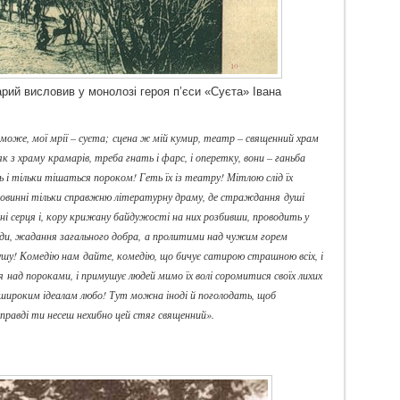
рий висловив у монолозі героя п’єси «Суєта» Івана
, може, мої мрії – суєта; сцена ж мій кумир, театр – священний храм
як з храму крамарів, треба гнать і фарс, і оперетку, вони – ганьба
і тільки тішаться пороком! Геть їх із театру! Мітлою слід їх
овинні тільки справжню літературну драму, де страждання душі
і серця і, кору крижану байдужості на них розбивши, проводить у
ди, жадання загального добра, а пролитими над чужим горем
ушу! Комедію нам дайте, комедію, що бичує сатирою страшною всіх, і
я над пороками, і примушує людей мимо їх волі соромитися своїх лихих
широким ідеалам любо! Тут можна іноді й поголодать, щоб
правді ти несеш нехибно цей стяг священний».