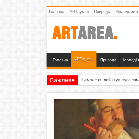
Головна
ARTсуміш
Природа
Молоді митц
ARTсуміш
Головна
Природа
Молоді 
Важливе
Чи може он-лайн культура зам