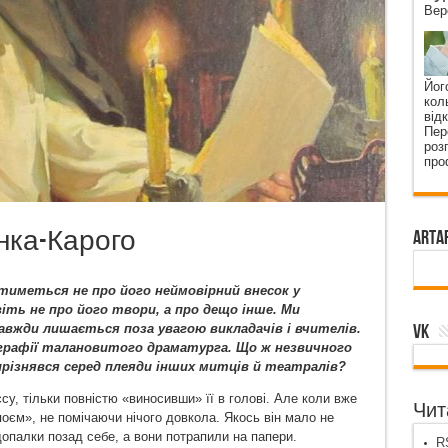
Вер
Йог
кол
від
Пер
роз
про
нка-Карого
ArtA
йтиметься не про його неймовірний внесок у
іть не про його твори, а про дещо інше. Ми
VK
авжди лишається поза увагою викладачів і вчителів.
ографії талановитого драматурга. Що ж незвичного
 вирізнявся серед плеяди інших митців й театралів?
су, тільки повністю «виносивши» її в голові. Але коли вже
Чита
апоєм», не помічаючи нічого довкола. Якось він мало не
допалки позад себе, а вони потрапили на папери.
RS