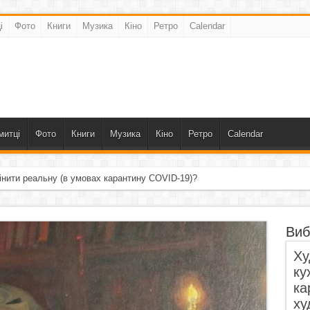
і
Фото
Книги
Музика
Кіно
Ретро
Calendar
митці
Фото
Книги
Музика
Кіно
Ретро
Calendar
інити реальну (в умовах карантину COVID-19)?
Виб
Ху
ку
ка
ху