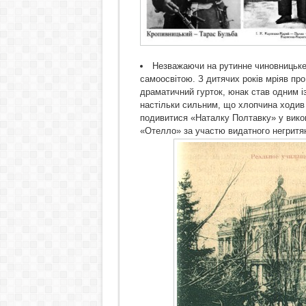
Незважаючи на рутинне чиновницьке 
самоосвітою. З дитячих років мріяв про
драматичний гурток, юнак став одним і
настільки сильним, що хлопчина ходив 
подивитися «Наталку Полтавку» у викона
«Отелло» за участю видатного негритян