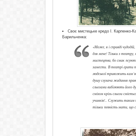
Своє мистецьке кредо І. Карпенко-Ка
Барильченка:
«Може, я і справді чудодій
для мене! Тільки з театру, 
мистецтва, бо смак псують 
замести. В театрі грати п
людської тривожить кам’ян
душу слухача жадання прав
сльозами вибілюють його д
сміхом крізь сльози смієтьс
учинків!.. Служить таким 
тільки певність мати, що с