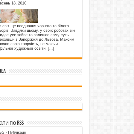
есень 18, 2016
о світ- це поєднання чорного та білого
ьорів. Завдяки цьому, у своїх роботах він
кидає усе зайве та залишає саму суть.
еїхавши з Запоріжжя до Львова, Максим
почав свою творчість, не маючи
фільної художньої освіти.
[…]
rea
ти по RSS
S - Публікації