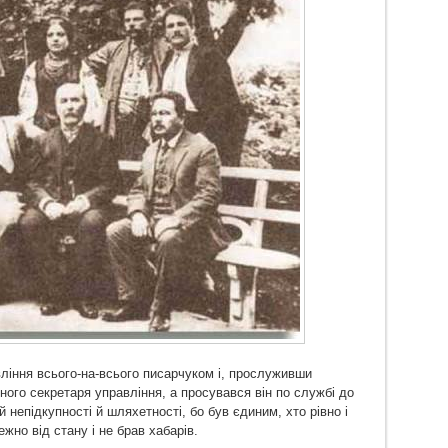
вління всього-на-всього писарчуком і, прослуживши
ного секретаря управління, а просувався він по службі до
й непідкупності й шляхетності, бо був єдиним, хто рівно і
жно від стану і не брав хабарів.