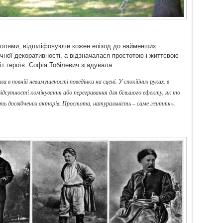
ролями, відшліфовуючи кожен епізод до найменших
чної декоративності, а відзначалася простотою і життєвою
т героїв. Софія Тобілевич згадувала:
а в повній невимушеності поведінки на сцені. У спокійних руках, в
відсутності комікування або перегравання для більшого ефекту, як то
авіть досвідчених акторів. Простота, натуральність – саме життя»
.