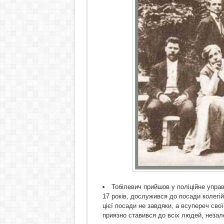
Тобілевич прийшов у поліційне упра
17 років, дослужився до посади колегій
цієї посади не завдяки, а всупереч свої
приязно ставився до всіх людей, незале