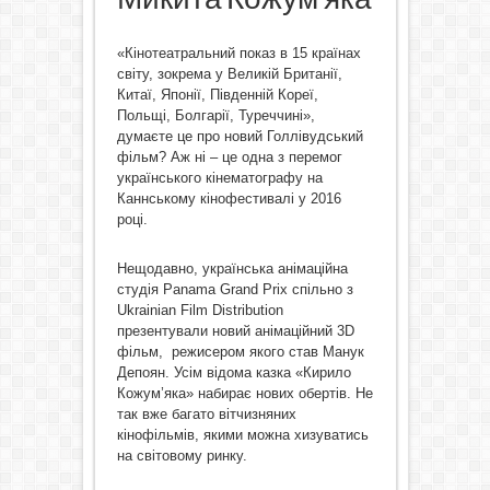
«Кінотеатральний показ в 15 країнах
світу, зокрема у Великій Британії,
Китаї, Японії, Південній Кореї,
Польщі, Болгарії, Туреччині»,
думаєте це про новий Голлівудський
фільм? Аж ні – це одна з перемог
українського кінематографу на
Каннському кінофестивалі у 2016
році.
Нещодавно, українська анімаційна
студія Panama Grand Prix спільно з
Ukrainian Film Distribution
презентували новий анімаційний 3D
фільм, режисером якого став Манук
Депоян. Усім відома казка «Кирило
Кожум’яка» набирає нових обертів. Не
так вже багато вітчизняних
кінофільмів, якими можна хизуватись
на світовому ринку.