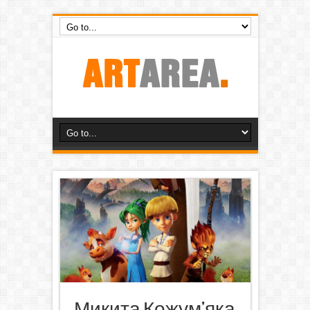
Микита Кожум’яка