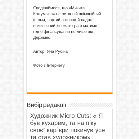
Сподіваймося, що «Микита
Кожум’яка» не останній анімаційний
фільм, вартий нагород й надалі
вітчизняний кінематограф матиме
гідне фінансування не лише від
Держкіно.
Автор: Яна Русіна
Фото з Інтернету
Вибір редакції
Художник Micro Cuts: « Я
був кухарем, та на піку
своєї кар`єри покинув усе
та став художником».