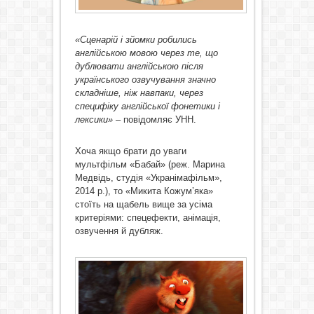
«Сценарій і зйомки робились
англійською мовою через те, що
дублювати англійською після
українського озвучування значно
складніше, ніж навпаки, через
специфіку англійської фонетики і
лексики»
– повідомляє УНН.
Хоча якщо брати до уваги
мультфільм «Бабай» (реж. Марина
Медвідь, студія «Укранімафільм»,
2014 р.), то «Микита Кожум’яка»
стоїть на щабель вище за усіма
критеріями: спецефекти, анімація,
озвучення й дубляж.