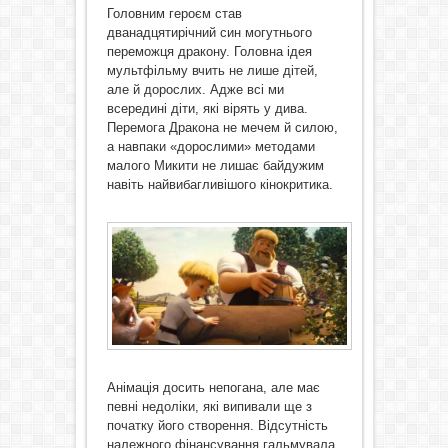
Головним героєм став
дванадцятирічний син могутнього
переможця дракону. Головна ідея
мультфільму вчить не лише дітей,
але й дорослих. Адже всі ми
всередині діти, які вірять у дива.
Перемога Дракона не мечем й силою,
а навпаки «дорослими» методами
малого Микити не лишає байдужим
навіть найвибагливішого кінокритика.
Анімація досить непогана, але має
певні недоліки, які випивали ще з
початку його створення. Відсутність
належного фінансування гальмувала