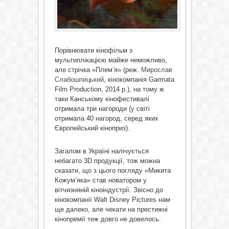
Порівнювати кінофільм з
мультиплікацією майже неможливо,
але стрічка «Плем’я» (реж.
Мирослав
Слабошпицький
, кінокомпанія Garmata
Film Production, 2014 р.), на тому ж
таки Канському кінофестивалі
отримала три нагороди (у світі
отримала 40 нагород, серед яких
Європейський кіноприз).
Загалом в Україні налічується
небагато 3D продукції, тож можна
сказати, що з цього погляду «Микита
Кожум’яка» став новатором у
вітчизняній кіноіндустрії. Звісно до
кінокомпанії Walt Disney Pictures нам
ще далеко, але чекати на престижні
кінопремії теж довго не довелось.