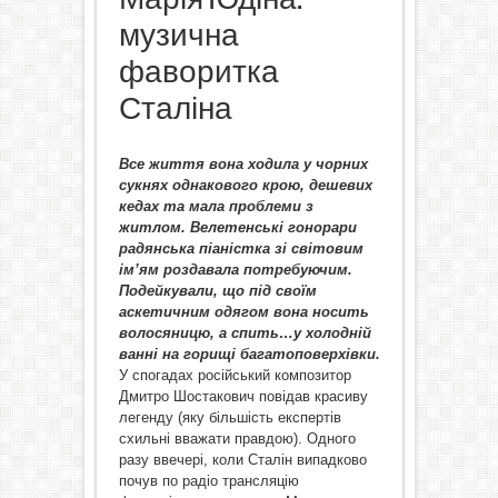
музична
фаворитка
Сталіна
Все життя вона ходила у чорних
сукнях однакового крою, дешевих
кедах та мала проблеми з
житлом. Велетенські гонорари
радянська піаністка зі світовим
ім’ям роздавала потребуючим.
Подейкували, що під своїм
аскетичним одягом вона носить
волосяницю, а спить…у холодній
ванні на горищі багатоповерхівки.
У спогадах російський композитор
Дмитро Шостакович повідав красиву
легенду (яку більшість експертів
схильні вважати правдою). Одного
разу ввечері, коли Сталін випадково
почув по радіо трансляцію