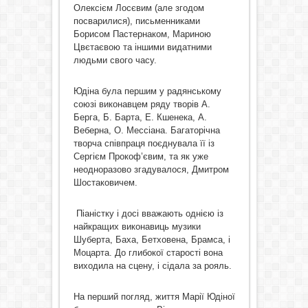
Олексієм Лосєвим (але згодом
посварилися), письменниками
Борисом Пастернаком, Мариною
Цвєтаєвою та іншими видатними
людьми свого часу.
Юдіна була першим у радянському
союзі виконавцем ряду творів А.
Берга, Б. Барта, Е. Кшенека, А.
Веберна, О. Мессіана. Багаторічна
творча співпраця поєднувала її із
Сергієм Прокоф’євим, та як уже
неодноразово згадувалося, Дмитром
Шостаковичем.
Піаністку і досі вважають однією із
найкращих виконавиць музики
Шуберта, Баха, Бетховена, Брамса, і
Моцарта. До глибокої старості вона
виходила на сцену, і сідала за рояль.
На перший погляд, життя Марії Юдіної