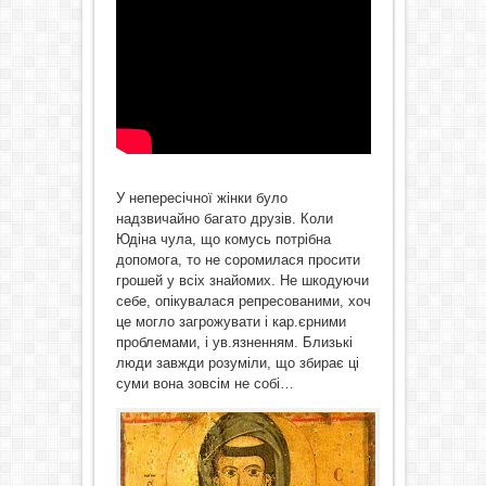
У непересічної жінки було
надзвичайно багато друзів. Коли
Юдіна чула, що комусь потрібна
допомога, то не соромилася просити
грошей у всіх знайомих. Не шкодуючи
себе, опікувалася репресованими, хоч
це могло загрожувати і кар.єрними
проблемами, і ув.язненням. Близькі
люди завжди розуміли, що збирає ці
суми вона зовсім не собі…