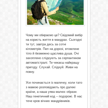
Чому ми обираємо це? Свідомий вибір
на користь життя в мандрах. Сьогодні
ти тут, завтра десь за сотні
кілометрів. Пил на дорозі, втомлене
тіло й безмежно щаслива душа. Очі
захоплено слідкують за серпантином
автомагістралі. Ти чекаєш найкращу
пригоду. Слухай. Слідкуй. Живи на
повну.
Усе починається із малечку, коли тато
з мамою розповідають про далекі
країни, а наша уява малює образи.
Наш генетичний код – подорожі. В нас
тече кров вічних мандрівників.