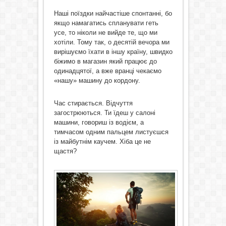
Наші поїздки найчастіше спонтанні, бо
якщо намагатись спланувати геть
усе, то ніколи не вийде те, що ми
хотіли. Тому так, о десятій вечора ми
вирішуємо їхати в іншу країну, швидко
біжимо в магазин який працює до
одинадцятої, а вже вранці чекаємо
«нашу» машину до кордону.
Час стирається. Відчуття
загострюються. Ти їдеш у салоні
машини, говориш із водієм, а
тимчасом одним пальцем листуєшся
із майбутнім каучем. Хіба це не
щастя?