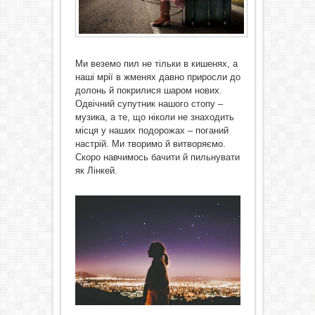
Ми веземо пил не тільки в кишенях, а
наші мрії в жменях давно приросли до
долонь й покрилися шаром нових.
Одвічний супутник нашого стопу –
музика, а те, що ніколи не знаходить
місця у наших подорожах – поганий
настрій. Ми творимо й витворяємо.
Скоро навчимось бачити й пильнувати
як Лінкей.