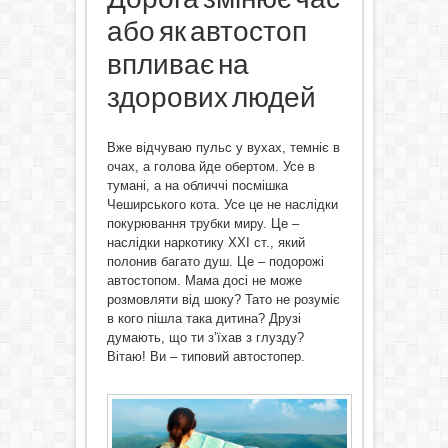
або як автостоп
впливає на
здорових людей
Вже відчуваю пульс у вухах, темніє в
очах, а голова йде обертом. Усе в
тумані, а на обличчі посмішка
Чеширського кота. Усе це не наслідки
покурювання трубки миру. Це –
наслідки наркотику ХХІ ст., який
полонив багато душ. Це – подорожі
автостопом. Мама досі не може
розмовляти від шоку? Тато не розуміє
в кого пішла така дитина? Друзі
думають, що ти з’їхав з глузду?
Вітаю! Ви – типовий автостопер.