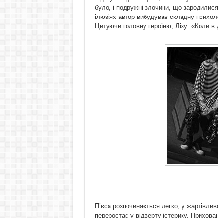
було, і подружні злочини, що зародилися 
ілюзіях автор вибудував складну психолог
Цитуючи головну героїню, Лізу: «Коли в 
П’єса розпочинається легко, у жартівливо
переростає у відверту істерику. Прихова