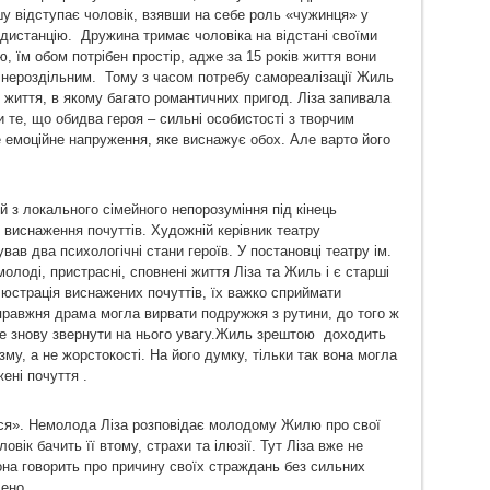
шу відступає чоловік, взявши на себе роль «чужинця» у
дистанцію. Дружина тримає чоловіка на відстані своїми
, їм обом потрібен простір, адже за 15 років життя вони
нероздільним. Тому з часом потребу самореалізації Жиль
 життя, в якому багато романтичних пригод. Ліза запивала
те, що обидва героя – сильні особистості з творчим
е емоційне напруження, яке виснажує обох. Але варто його
ий з локального сімейного непорозуміння під кінець
виснаження почуттів. Художній керівник театру
в два психологічні стани героїв. У постановці театру ім.
молоді, пристрасні, сповнені життя Ліза та Жиль і є старші
ілюстрація виснажених почуттів, їх важко сприймати
справжня драма могла вирвати подружжя з рутини, до того ж
е знову звернути на нього увагу.Жиль зрештою доходить
зму, а не жорстокості. На його думку, тільки так вона могла
ені почуття .
ься». Немолода Ліза розповідає молодому Жилю про свої
вік бачить її втому, страхи та ілюзії. Тут Ліза вже не
она говорить про причину своїх страждань без сильних
чено.