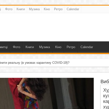
і
Фото
Книги
Музика
Кіно
Ретро
Calendar
митці
Фото
Книги
Музика
Кіно
Ретро
Calendar
інити реальну (в умовах карантину COVID-19)?
Виб
Ху
ку
ка
ху