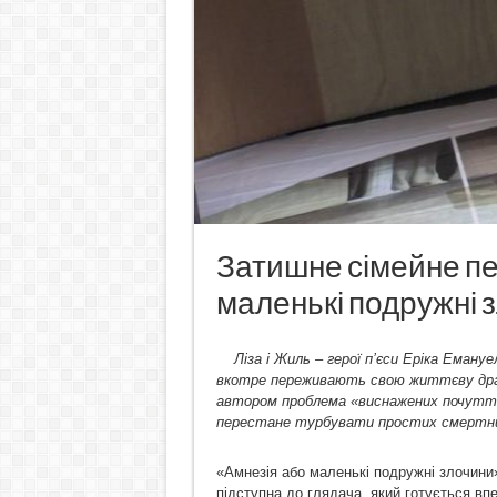
Затишне сімейне пек
маленькі подружні 
Ліза і Жиль – герої п’єси Еріка Емануе
вкотре переживають свою життєву драм
автором проблема «виснажених почутті
перестане турбувати простих смертн
«Амнезія або маленькі подружні злочини
підступна до глядача, який готується впе