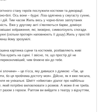
гічного стану героїв послужили костюми та декорації.
рно-білі. Ось вони – будні. Ліза одягнена у смугасту сукню,
 і дій. Тим часом Жиль весь у чорно-білих заплутаних
ність. Вже у другому акті з’являються барви, домінує
озвішані зображення, які, імовірно, символізують спогади.
укні (скільки протиріч наповнюють її душу).Жиль у простій
менш йому зрозумілі.
шена картинка сцени та костюмів, розбавляють живі
іза курить на сцені. І звісно, те, що простір дії не
переконливіший, чим ближче він до тебе.
 злочини» – це п’єса, яку дивишся з думкою: «Так, це
ити, бо ця проблема достоту моя». Дійсно, як я вже писала,
Жиля не унікальні. Шмітт «обмотав» діалог про найбільш
 який потрібно виловлювати з розмов. А може й не треба.
 разом з героєм. Раптом ви вийдете з театру з відчуттям,