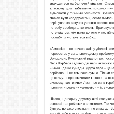
знаходяться на безпечній відстані. Спер
власному домі: забезпечує психологічну 
відмовами у фізичній близькості. Зрештою
звикли бути «подружжям», себто чимось 
вирішував за рахунок уявного приватного
потребу свободи алкоголем. Враховуючи 
потенціалом, між ними до того ж постійн
послабити – станеться вибух.
«Амнезія» – це психоаналіз у діалозі, як
переростає у загальнолюдську проблему 
Володимир Кучинський вдало проілюструва
Леся Курбаса задіяно дві пари акторів:є 
– ніжні і дещо кумедні. Друга пара – це 
серйозно – і це тим паче сумно. Тільки 
це стимул переосмислити кохання, а отж
висновку, що вчинок Лізи – це вияв герої
припинити реальну «амнезію» – їх виснаж
Цікаво, що пари у другому акті «тасуют
ревнощі та проблеми з алкоголем. Так чоло
бунтує, не захоплюється і не вимагає. В
емоцій, ніби констатує факт, що все скін