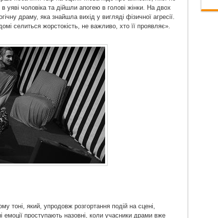
в уяві чоловіка та дійшли апогею в голові жінки. На двох
ічну драму, яка знайшла вихід у вигляді фізичної агресії.
домі селиться жорстокість, не важливо, хто її проявляє».
му тоні, який, упродовж розгортання подій на сцені,
ні емоції проступають назовні, коли учасники драми вже