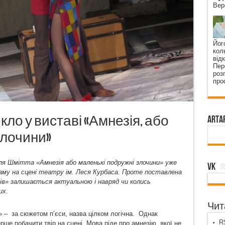
Вер
Йог
кол
від
Пер
роз
про
ло у виставі «Амнезія, або
ArtA
злочини»
ля Шмітта «Амнезія або маленькі подружні злочини» уже
VK
у на сцені театру ім. Леся Курбаса. Проте поставлена
в» залишається актуальною і навряд чи колись
их.
Чита
» – за сюжетом п’єси, назва цілком логічна. Однак
RS
рше побачити твір на сцені. Мова піде про амнезію, якої не