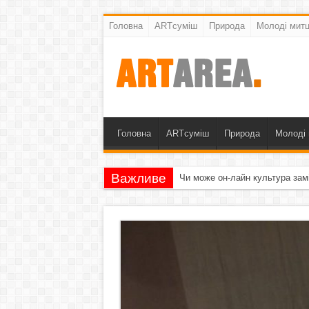
Головна
ARTсуміш
Природа
Молоді митц
Головна
ARTсуміш
Природа
Молоді 
Важливе
Чи може он-лайн культура зам