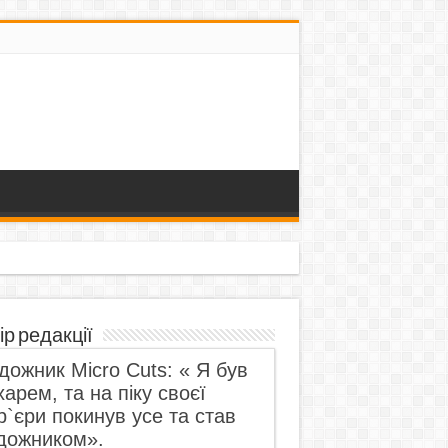
ір редакції
дожник Micro Cuts: « Я був
харем, та на піку своєї
р`єри покинув усе та став
дожником».