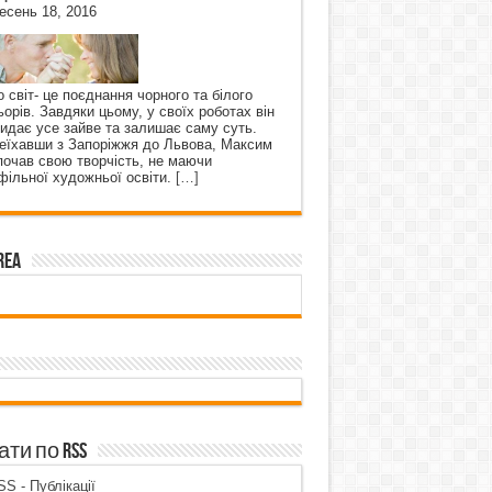
есень 18, 2016
о світ- це поєднання чорного та білого
ьорів. Завдяки цьому, у своїх роботах він
кидає усе зайве та залишає саму суть.
еїхавши з Запоріжжя до Львова, Максим
почав свою творчість, не маючи
фільної художньої освіти.
[…]
rea
ти по RSS
S - Публікації