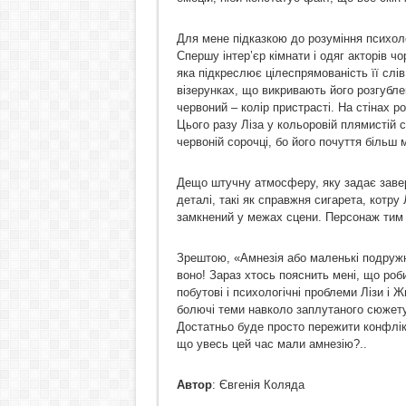
Для мене підказкою до розуміння психоло
Спершу інтер’єр кімнати і одяг акторів чо
яка підкреслює цілеспрямованість її слів
візерунках, що викривають його розгубле
червоний – колір пристрасті. На стінах р
Цього разу Ліза у кольоровій плямистій с
червоній сорочці, бо його почуття більш 
Дещо штучну атмосферу, яку задає завер
деталі, такі як справжня сигарета, котру Л
замкнений у межах сцени. Персонаж тим 
Зрештою, «Амнезія або маленькі подружні
воно! Зараз хтось пояснить мені, що роб
побутові і психологічні проблеми Лізи і 
болючі теми навколо заплутаного сюжету,
Достатньо буде просто пережити конфлікт
що увесь цей час мали амнезію?..
Автор
: Євгенія Коляда