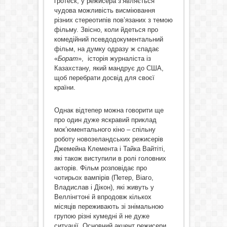
гротеск, у режисера з’являється
чудова можливість висміювання
різних стереотипів пов’язаних з темою
фільму. Звісно, коли йдеться про
комедійний псевдодокументальний
фільм, на думку одразу ж спадає
«
Борат
», історія журналіста із
Казахстану, який мандрує до США,
щоб перебрати досвід для своєї
країни.
Однак відтепер можна говорити ще
про один дуже яскравий приклад
мок’юментального кіно – спільну
роботу новозеландських режисерів
Джемейна Клемента і Тайка Вайтіті,
які також виступили в ролі головних
акторів. Фільм розповідає про
чотирьох вампірів (Петер, Віаго,
Владислав і Дікон), які живуть у
Веллінгтоні й впродовж кількох
місяців переживають зі знімальною
групою різні кумедні й не дуже
ситуації. Основний акцент режисери