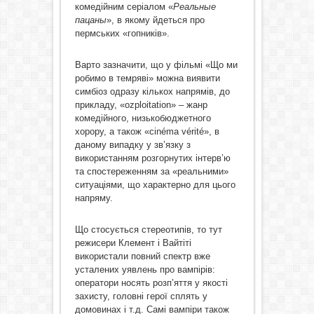
комедійним серіалом «
Реальные
пацаны
», в якому йдеться про
пермських «гопників».
Варто зазначити, що у фільмі «Що ми
робимо в темряві» можна виявити
симбіоз одразу кількох напрямів, до
прикладу, «оzploitation» – жанр
комедійного, низькобюджетного
хорору, а також «cinéma vérité», в
даному випадку у зв’язку з
використанням розгорнутих інтерв’ю
та спостереженням за «реальними»
ситуаціями, що характерно для цього
напряму.
Що стосується стереотипів, то тут
режисери Клемент і Вайтіті
використали повний спектр вже
усталених уявлень про вампірів:
оператори носять розп’яття у якості
захисту, головні герої сплять у
домовинах і т.д. Самі вампіри також