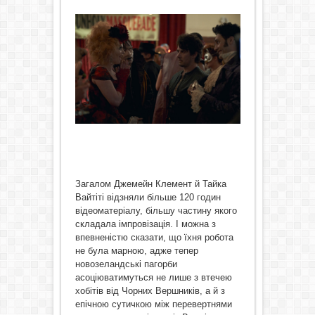
Загалом Джемейн Клемент й Тайка
Вайтіті відзняли більше 120 годин
відеоматеріалу, більшу частину якого
складала імпровізація. І можна з
впевненістю сказати, що їхня робота
не була марною, адже тепер
новозеландські пагорби
асоціюватимуться не лише з втечею
хобітів від Чорних Вершників, а й з
епічною сутичкою між перевертнями