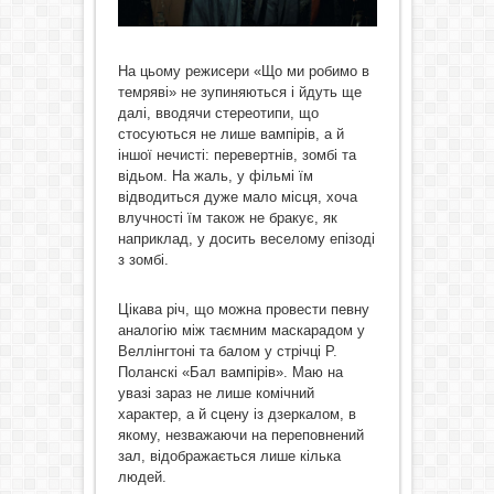
На цьому режисери «Що ми робимо в
темряві» не зупиняються і йдуть ще
далі, вводячи стереотипи, що
стосуються не лише вампірів, а й
іншої нечисті: перевертнів, зомбі та
відьом. На жаль, у фільмі їм
відводиться дуже мало місця, хоча
влучності їм також не бракує, як
наприклад, у досить веселому епізоді
з зомбі.
Цікава річ, що можна провести певну
аналогію між таємним маскарадом у
Веллінгтоні та балом у стрічці Р.
Поланскі «Бал вампірів». Маю на
увазі зараз не лише комічний
характер, а й сцену із дзеркалом, в
якому, незважаючи на переповнений
зал, відображається лише кілька
людей.