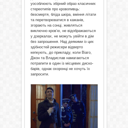
уособлюють збірний образ класичних
стереотипів про кровопивць:
безсмертя, бліда шкіра, вміння літати
та перетворюватися в кажанів,
згорають на сонці, живляться
виключно кров’ю, не відображаються
у дзеркалах, не можуть увійти в дім
без запрошення. Над деякими із цих
здібностей режисери відверто
кепкують, до прикладу, коли Віаго,
Дікон та Владислав намагаються
потрапити в один із місцевих диско-
барів, однак охоронці не хочуть їх
запросити.