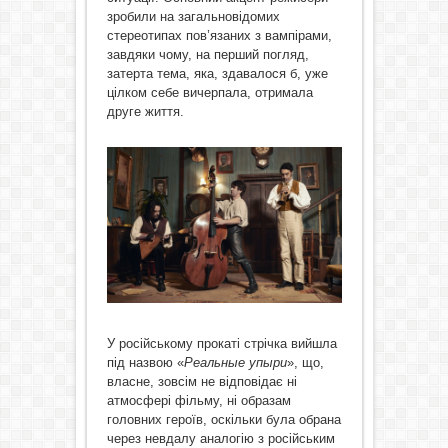
зробили на загальновідомих
стереотипах пов’язаних з вампірами,
завдяки чому, на перший погляд,
затерта тема, яка, здавалося б, уже
цілком себе вичерпала, отримала
друге життя.
У російському прокаті стрічка вийшла
під назвою «
Реальные упыри
», що,
власне, зовсім не відповідає ні
атмосфері фільму, ні образам
головних героїв, оскільки була обрана
через невдалу аналогію з російським