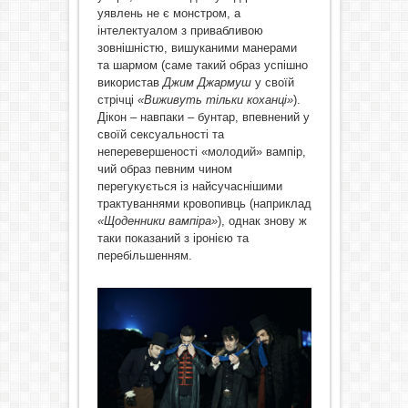
уявлень не є монстром, а
інтелектуалом з привабливою
зовнішністю, вишуканими манерами
та шармом (саме такий образ успішно
використав
Джим
Джармуш
у своїй
стрічці
«Виживуть тільки коханці»
).
Дікон – навпаки – бунтар, впевнений у
своїй сексуальності та
неперевершеності «молодий» вампір,
чий образ певним чином
перегукується із найсучаснішими
трактуваннями кровопивць (наприклад
«Щоденники вампіра»
), однак знову ж
таки показаний з іронією та
перебільшенням.