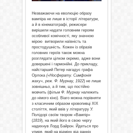
Незважаючи на еволюцію образу
вампіра не лише в історії літератури,
а й в кінематографі, режисери
вирішили надати головним героям
особливої комічності, яку значною
мірою витворили наївність та
простодушність. Кожен із образів
головних героїв також можна
розглядати цілком окремо, адже вони
довершені і гармонійні. До прикладу,
найстарший Петер нагадує графа
Орлока
(«Носферату. Симфонія
жаху», реж. Ф. Мурнау, 1922
) не лише
зовнішньо, а й тим, що постійно
мовчить (фільм
Ф. Мурнау
належить
до німого кіно). Віаго можна порівняти
з класичним образом кровопивці ХІХ
століття, який ввів у літературу У.
Полідорі своїм твором «Вампір»
(
1819
), на який його в свою чергу
надихнув Лорд Байрон. Йдеться про
упиря, який на відміну від ранніх