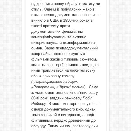
підкреслити певну обрану тематику чи
стиль. Одним із популярних жанрів
стало псевдодокументальне кіно, яке
виникло в США в 1950-тих роках в
якості протесту проти
документальних фільмів, які
комерціалізувались та активно
використовували дезінформацію та
обман. Зараз псевдодокументальний
жанр найчастіше пов’язують з
фільмами жахів з типовим сюжетом,
коли головні герої знімають все, що з
ними трапляється на любительську
або ж приховану камеру
(«Паранормальне явище»,
«Репортаж», «Шукачі могил»
). Саме
ж «мок’юментальне» кіно з’явилось у
80-ті роки завдяки режисеру
Робу
Рейнеру
. В мок’юментарі присутні всі
ознаки документального кіно, однак
тема зазвичай є вигаданою, а події
фіктивними, нерідко доведеними до
абсурду. Таким чином, застосовуючи