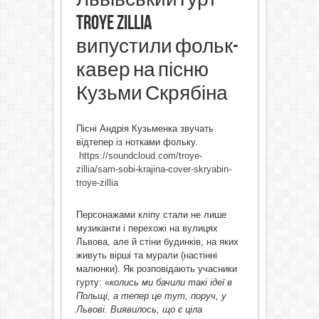
Troye Zillia
випустили фольк-
кавер на пісню
Кузьми Скрябіна
Пісні Андрія Кузьменка звучать
відтепер із нотками фольку.
https://soundcloud.com/troye-
zillia/sam-sobi-krajina-cover-skryabin-
troye-zillia
Персонажами кліпу стали не лише
музиканти і перехожі на вулицях
Львова, але й стіни будинків, на яких
живуть вірші та мурали (настінні
малюнки). Як розповідають учасники
гурту: «
колись ми бачили такі ідеї в
Польщі, а тепер це тут, поруч, у
Львові. Виявилось, що є ціла