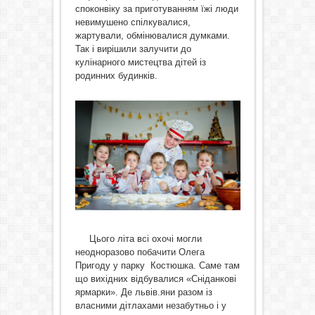
споконвіку за приготуванням їжі люди
невимушено спілкувалися,
жартували, обмінювалися думками.
Так і вирішили залучити до
кулінарного мистецтва дітей із
родинних будинків.
Цього літа всі охочі могли
неодноразово побачити Олега
Пригоду у парку Костюшка. Саме там
що вихідних відбувалися «Сніданкові
ярмарки». Де львів.яни разом із
власними дітлахами незабутньо і у