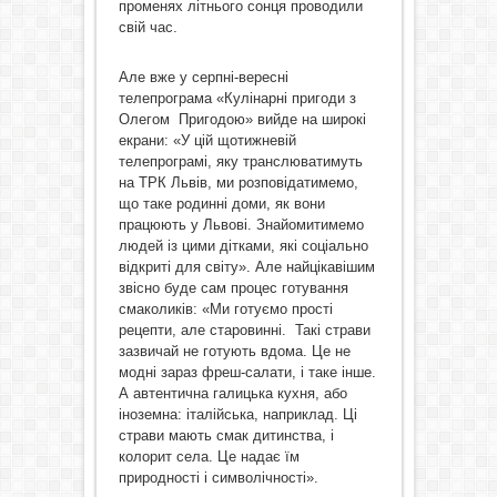
променях літнього сонця проводили
свій час.
Але вже у серпні-вересні
телепрограма «Кулінарні пригоди з
Олегом Пригодою» вийде на широкі
екрани: «У цій щотижневій
телепрограмі, яку транслюватимуть
на ТРК Львів, ми розповідатимемо,
що таке родинні доми, як вони
працюють у Львові. Знайомитимемо
людей із цими дітками, які соціально
відкриті для світу». Але найцікавішим
звісно буде сам процес готування
смаколиків: «Ми готуємо прості
рецепти, але старовинні. Такі страви
зазвичай не готують вдома. Це не
модні зараз фреш-салати, і таке інше.
А автентична галицька кухня, або
іноземна: італійська, наприклад. Ці
страви мають смак дитинства, і
колорит села. Це надає їм
природності і символічності».