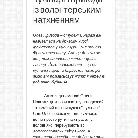
із волонтерським
натхненням
Олег Пригода – студент, наразі він
навчається на другому курсі
факультету культури і мистецтв
Франкового вишу. Але це далеко не
все, чим наповнене життя цього
хлопця. Його повсякдення – це не
рутинні пари, а барвиста палітра,
якою він розмальовує життя дітей із
родинних будинків.
Адже з допомогою Олега
Пригоди діти поринають у загадковий
та смачний світ вишуканої кулінарії.
Сам Олег переконує, що
кулінарія
–
це не просто рутинна справа, у
полоні якої перебувають всі
домогосподарки світу цього, а
захоплива пригода, яка додає життю