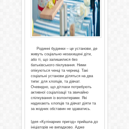
Родинні будинки – це установи, де
живуть соціально незахищені діти,
або ті, що залишилися без
батьківського піклування. Ними
опікуються ченці та черниці. Такі
соціальні установи діляться на два
типи: для хлопців, та дівчат.
Очевидно, що дітлахи потребують
активної соціалізації та звичайно
спілкування із волонтерами. Які
надихають хлопців та дівчат діяти та
за жодних обставин не здаватись.
Ідея «Кулінарних пригод» прийшла до
ініціаторів не випадково. Адже