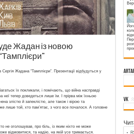
Вер
Йог
кол
від
Пер
буде Жадан із новою
роз
про
“Тамплієри”
ArtA
в Сергія Жадана “Тамплієри”. Презентації відбудуться у
багатьох їх покликали, і помічають, що війна насправді
а неї тепер доведеться лише їм. І прірва між їхньою
VK
ена злістю й запеклістю, але також і вірою та
же лише той, хто пам’ятає, з чого все почалося. А головне
Чита
хто не оголошував, про біль, із яким ніхто не може
може відмовитися, та надію, на якій усе тримається.
RS