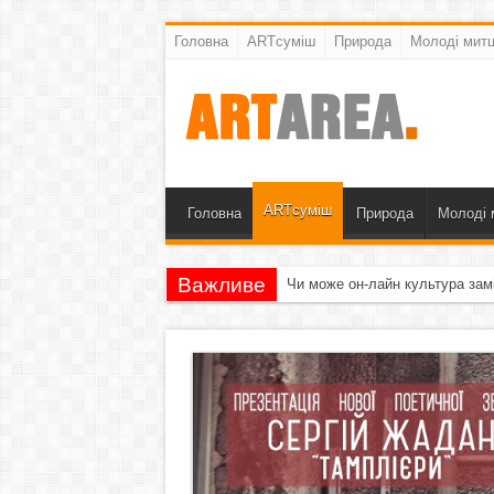
Головна
ARTсуміш
Природа
Молоді митц
ARTсуміш
Головна
Природа
Молоді 
Важливе
Чи може он-лайн культура зам