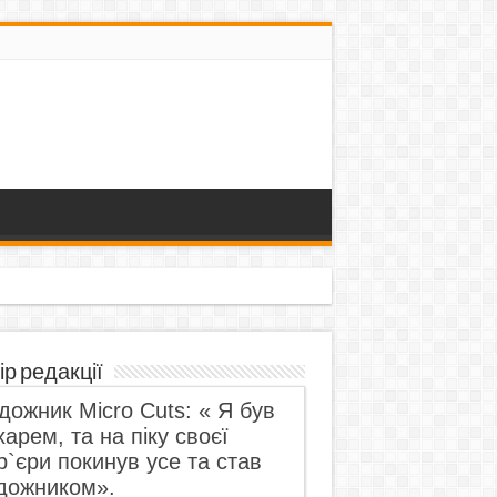
ір редакції
дожник Micro Cuts: « Я був
харем, та на піку своєї
р`єри покинув усе та став
дожником».