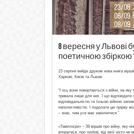
8 вересня у Львові 
поетичною збіркою 
23 серпня вийде друком нова книга вірші
Харкові, Києві та Львові
“І ось вони повертаються з війни, на яку 
тривала лише для них. І що відповідати з
відповідальністю та їхньою війною заповн
наполегливістю. І подолати цю прірву мо
– знає, чим усе має закінчитися.”
«Тамплієри» – 39 віршів про війну, яку ні
впоратися, про любов, від якої ніхто не 