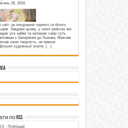
есень 18, 2016
о світ- це поєднання чорного та білого
ьорів. Завдяки цьому, у своїх роботах він
кидає усе зайве та залишає саму суть.
еїхавши з Запоріжжя до Львова, Максим
почав свою творчість, не маючи
фільної художньої освіти.
[…]
rea
ти по RSS
S - Публікації