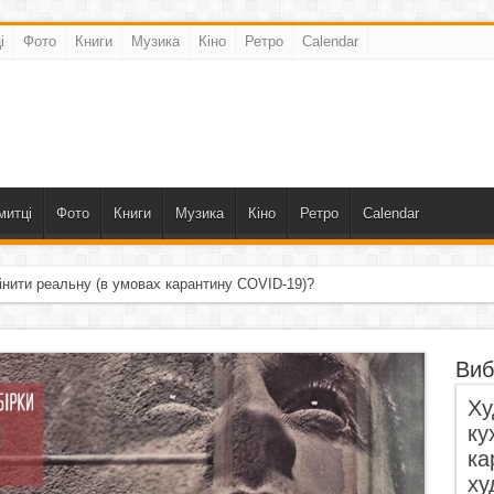
і
Фото
Книги
Музика
Кіно
Ретро
Calendar
митці
Фото
Книги
Музика
Кіно
Ретро
Calendar
інити реальну (в умовах карантину COVID-19)?
Виб
Ху
ку
ка
ху