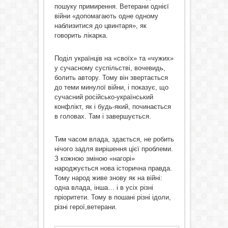
пошуку примирення. Ветерани однієї
війни «допомагають одне одному
наблизитися до цвинтаря», як
говорить лікарка.
Поділ українців на «своїх» та «чужих»
у сучасному суспільстві, вочевидь,
болить автору. Тому він звертається
до теми минулої війни, і показує, що
сучасний російсько-український
конфлікт, як і будь-який, починається
в головах. Там і завершується.
Тим часом влада, здається, не робить
нічого задля вирішення цієї проблеми.
З кожною зміною «нагорі»
народжується нова історична правда.
Тому народ живе знову як на війні:
одна влада, інша… і в усіх різні
пріоритети. Тому в пошані різні ідоли,
різні герої,ветерани.