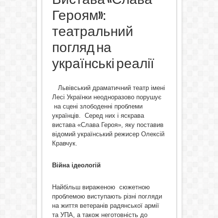
Героям»:
театральний
погляд на
українські реалії
Львівський драматичний театр імені
Лесі Українки неодноразово порушує
на сцені злободенні проблеми
українців. Серед них і яскрава
вистава «Слава Героя», яку поставив
відомий український режисер Олексій
Кравчук.
Війна ідеологій
Найбільш вираженою сюжетною
проблемою виступають різні погляди
на життя ветеранів радянської армії
та УПА, а також неготовність до