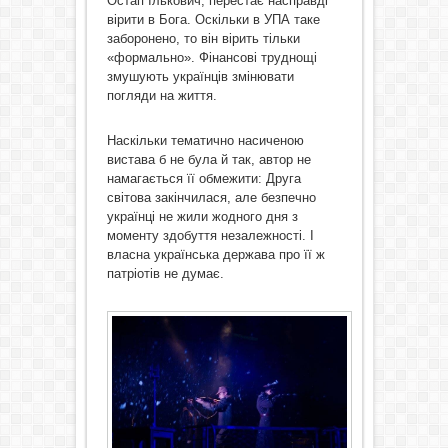
Остап Ількович, перестає насправді
вірити в Бога. Оскільки в УПА таке
заборонено, то він вірить тільки
«формально». Фінансові труднощі
змушують українців змінювати
погляди на життя.
Наскільки тематично насиченою
вистава б не була й так, автор не
намагається її обмежити: Друга
світова закінчилася, але безпечно
українці не жили жодного дня з
моменту здобуття незалежності. І
власна українська держава про її ж
патріотів не думає.