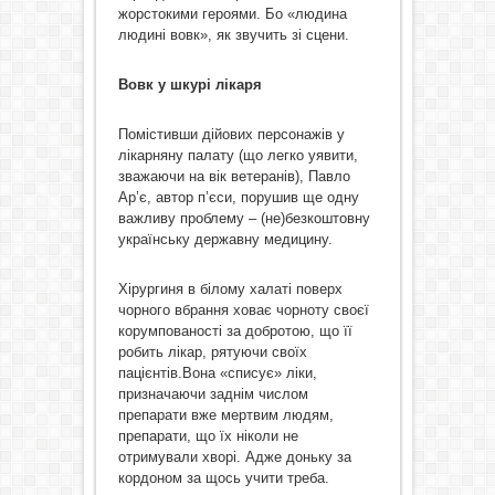
жорстокими героями. Бо «людина
людині вовк», як звучить зі сцени.
Вовк у шкурі лікаря
Помістивши дійових персонажів у
лікарняну палату (що легко уявити,
зважаючи на вік ветеранів), Павло
Ар’є, автор п’єси, порушив ще одну
важливу проблему – (не)безкоштовну
українську державну медицину.
Хірургиня в білому халаті поверх
чорного вбрання ховає чорноту своєї
корумпованості за добротою, що її
робить лікар, рятуючи своїх
пацієнтів.Вона «списує» ліки,
призначаючи заднім числом
препарати вже мертвим людям,
препарати, що їх ніколи не
отримували хворі. Адже доньку за
кордоном за щось учити треба.