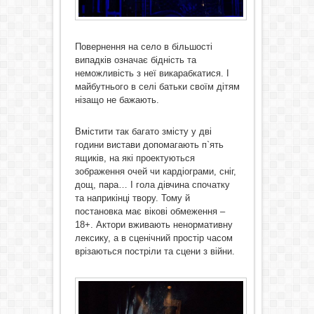
Повернення на село в більшості
випадків означає бідність та
неможливість з неї викарабкатися. І
майбутнього в селі батьки своїм дітям
нізащо не бажають.
Вмістити так багато змісту у дві
години вистави допомагають п`ять
ящиків, на які проектуються
зображення очей чи кардіограми, сніг,
дощ, пара… І гола дівчина спочатку
та наприкінці твору. Тому й
постановка має вікові обмеження –
18+. Актори вживають ненормативну
лексику, а в сценічний простір часом
врізаються постріли та сцени з війни.