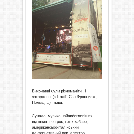
Виконавці були різноманітні. І
закордонні (з Італії, Сан-Франциско,
Польщі…) і наші.
Лунала музика найвибагливіших
відтінків: поп-рок, готік-кабаре,
американсько-італійський
альтернативний рок, електро,