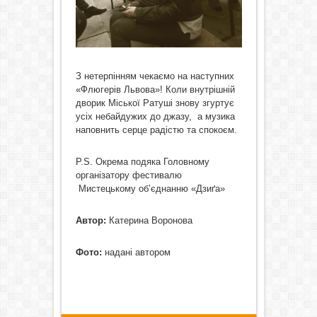
З нетерпінням чекаємо на наступних
«Флюгерів Львова»! Коли внутрішній
дворик Міської Ратуші знову згуртує
усіх небайдужих до джазу, а музика
наповнить серце радістю та спокоєм.
Р.S. Окрема подяка Головному
організатору фестивалю
Мистецькому об’єднанню «Дзиґа»
Автор:
Катерина Воронова
Фото:
надані автором