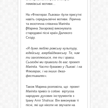
лемківські мотиви…
На «Флюгерах Львова» були присутні
навіть середньовічні мотиви. Лірична
та екзотична співачка Marinita
(
Марина Захарова) виконувала
стародавні пісні країн Далекого
Сходу.
«Я дуже люблю ромську культуру,
юдейську, азербайджанську. Те, чим
ти захоплюєшся, те ти і граєш.
Сьогодні ми привезли до вас проект
Marinita
. Часто буваємо у Львові: і на
Флюгерах, і на інших джаз-
фестивалях».
Також Марина розповіла, що
проект
Marinita
привіз із собою
віртуоза
народних духових інструментів з
Ірану
Amir Shahsar
. Він виконував ті
пісні, які ще ніколи не звучали на