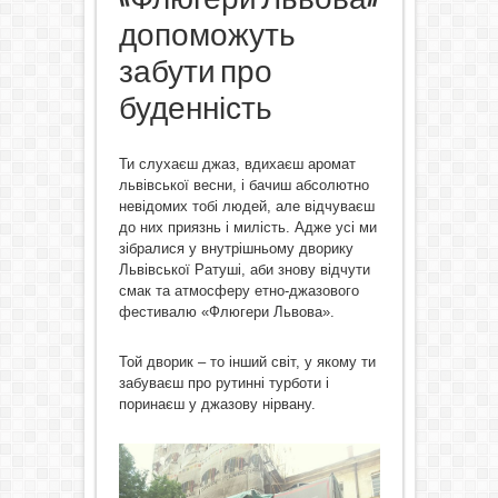
допоможуть
забути про
буденність
Ти слухаєш джаз, вдихаєш аромат
львівської весни, і бачиш абсолютно
невідомих тобі людей, але відчуваєш
до них приязнь і милість. Адже усі ми
зібралися у внутрішньому дворику
Львівської Ратуші, аби знову відчути
смак та атмосферу етно-джазового
фестивалю «Флюгери Львова».
Той дворик – то інший світ, у якому ти
забуваєш про рутинні турботи і
поринаєш у джазову нірвану.