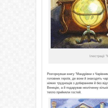
Ілюстрації 
Розгорнувши книгу “Мандрівки з Чарівним
головних героїв, де вони й знаходять чар
ніяких труднощів з добиранням й без від
Венецію, а й подарував незліченну кількі
тепло прийняли гостей.