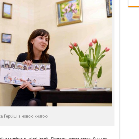
а Гербіш із новою книгою