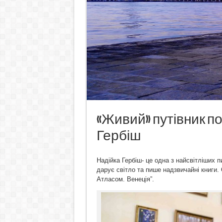
«Живий» путівник по 
Гербіш
Надійка Гербіш- це одна з найсвітліших 
дарує світло та пише надзвичайні книги. 
Атласом. Венеція”.