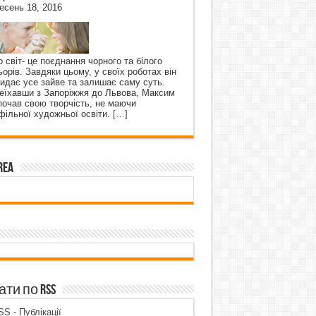
есень 18, 2016
о світ- це поєднання чорного та білого
ьорів. Завдяки цьому, у своїх роботах він
кидає усе зайве та залишає саму суть.
еїхавши з Запоріжжя до Львова, Максим
почав свою творчість, не маючи
фільної художньої освіти.
[…]
rea
ти по RSS
S - Публікації