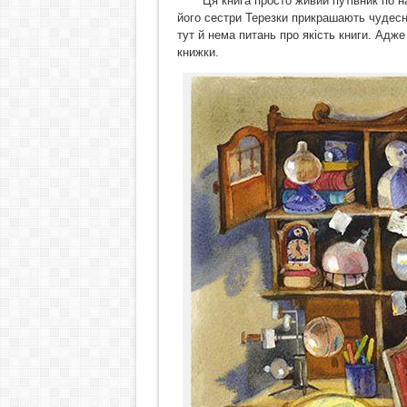
Ця книга просто живий путівник по найк
його сестри Терезки прикрашають чудесні
тут й нема питань про якість книги. Адже
книжки.