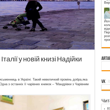
Вер
Йог
кол
від
Пер
роз
про
Італії у новій книзі Надійки
ArtA
письменниць в Україні. Такий невеличкий промінь добра,яка
VK
Одна з останніх її чарівних книжок – “Мандрівки з Чарівним
Чита
RS