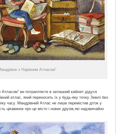
“Мандрівок з Чарівним Атласом”
 Атласом” ви потрапляєте в затишний кабінет дідуся
івний атлас, який переносить їх у будь-яку точку Землі без
ліку часу. Мандрівний Атлас не лише перемістив діток у
сть цікавинок про це місто і нових друзів,які надзвичайно