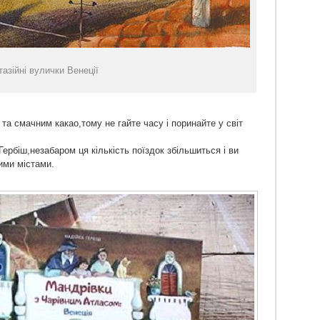
азійні вулички Венеції
та смачним какао,тому не гайте часу і поринайте у світ
ербіш,незабаром ця кількість поїздок збільшиться і ви
ими містами.