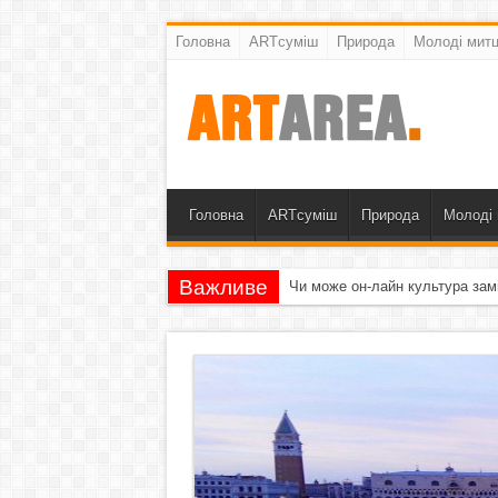
Головна
ARTсуміш
Природа
Молоді митц
Головна
ARTсуміш
Природа
Молоді 
Важливе
Чи може он-лайн культура зам