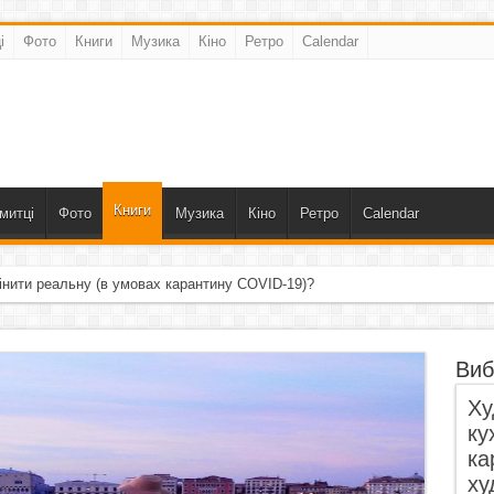
і
Фото
Книги
Музика
Кіно
Ретро
Calendar
Книги
митці
Фото
Музика
Кіно
Ретро
Calendar
інити реальну (в умовах карантину COVID-19)?
Виб
Ху
ку
ка
ху