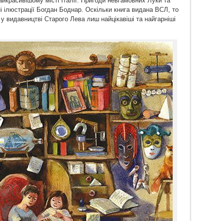
расивішому місті Італії. Пригоди невгамовних Луки та
 ілюстрації Богдан Боднар. Оскільки книга видана ВСЛ, то
 у видавництві Старого Лева лиш найцікавіші та найгарніші