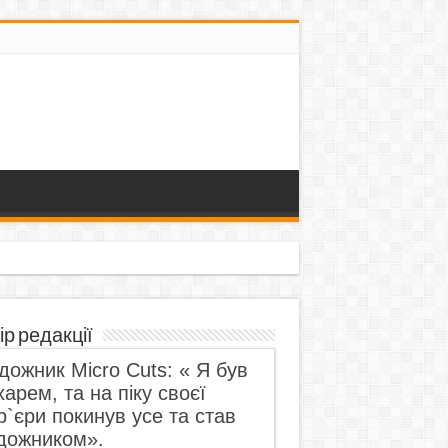
ір редакції
дожник Micro Cuts: « Я був
харем, та на піку своєї
р`єри покинув усе та став
дожником».