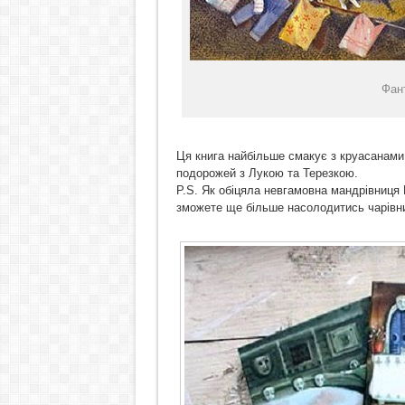
Фант
Ця книга найбільше смакує з круасанами 
подорожей з Лукою та Терезкою.
P.S. Як обіцяла невгамовна мандрівниця Г
зможете ще більше насолодитись чарівн