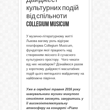
культурних подій
від спільноти
Collegium Musicum
У музично-літературному житті
Львова вагому роль відіграє
платформа Collegium Musicum,
фундатори якої працюють над
створенням якісного й сучасного
культурного простору. Чого чекати
від них незабаром? Дізнаймося разом
у короткому дайджесті масштабних
подій цього митецького майданчику на
найближче півріччя.
Уже в середині травня 2016 року
шанувальники музики минулого
століття зможуть зануритись у
її високоінтелектуальну
атмосферу на концерті «Piano