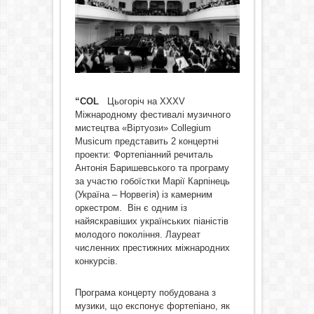
“COL
Цьогоріч на XXXV
Міжнародному фестивалі музичного
мистецтва «Віртуози» Collegium
Musicum представить 2 концертні
проекти: Фортепіанний речиталь
Антонія Баришевського та програму
за участю гобоїстки Марії Карпінець
(Україна – Норвегія) із камерним
оркестром.
Він є одним із
найяскравіших українських піаністів
молодого покоління. Лауреат
численних престижних міжнародних
конкурсів.
Програма концерту побудована з
музики, що експонує фортепіано, як