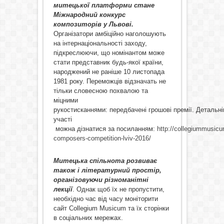
митецької платформи стане
Міжнародний конкурс
композиторів у Львові.
Організатори амбіційно наголошують
на інтернаціональності заходу,
підкреслюючи, що номінантом може
стати представник будь-якої країни,
народжений не раніше 10 листопада
1981 року. Переможців відзначать не
тільки словесною похвалою та
міцними
рукостисканнями: передбачені грошові премії. Детальн
участі
можна дізнатися за посиланням:
http://collegiummusicu
composers-competition-lviv-2016/
Митецька спільнота розвиває
також і літературний простір,
організовуючи різноманітні
лекції
. Однак щоб їх не пропустити,
необхідно час від часу моніторити
сайт Collegium Musicum та їх сторінки
в соціальних мережах.