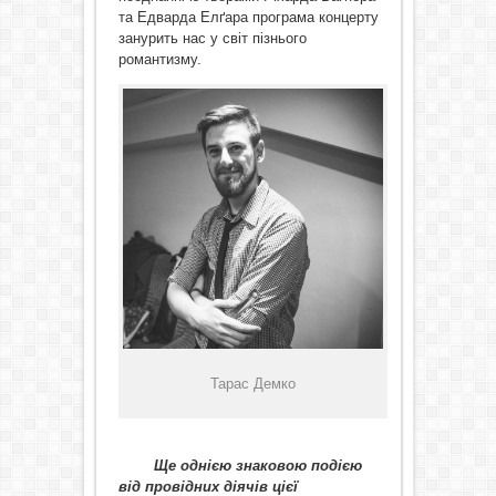
та Едварда Елґара програма концерту
занурить нас у світ пізнього
романтизму.
Тарас Демко
Ще однією знаковою подією
від провідних діячів цієї