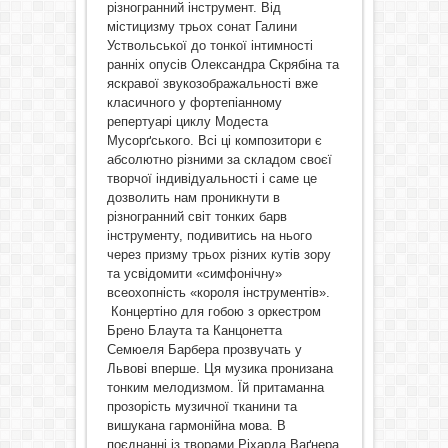
різногранний інструмент. Від
містицизму трьох сонат Галини
Уствольської до тонкої інтимності
ранніх опусів Олександра Скрябіна та
яскравої звукозображальності вже
класичного у фортепіанному
репертуарі циклу Модеста
Мусорґського. Всі ці композитори є
абсолютно різними за складом своєї
творчої індивідуальності і саме це
дозволить нам проникнути в
різногранний світ тонких барв
інструменту, подивитись на нього
через призму трьох різних кутів зору
та усвідомити «симфонічну»
всеохопність «короля інструментів».
Концертіно для гобою з оркестром
Брено Блаута та Канцонетта
Семюеля Барбера прозвучать у
Львові вперше. Ця музика пронизана
тонким мелодизмом. Їй притаманна
прозорість музичної тканини та
вишукана гармонійна мова. В
поєднанні із творами Ріхарда Ваґнера