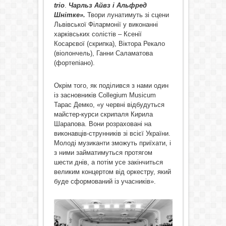
trio
.
Чарльз Айвз і Альфред
Шнітке».
Твори лунатимуть зі сцени
Львівської Філармонії у виконанні
харківських солістів – Ксенії
Косарєвої (скрипка), Віктора Рекало
(віолончель), Ганни Саламатова
(фортепіано).
Окрім того, як поділився з нами один
із засновників Collegium Musicum
Тарас Демко, «у червні відбудуться
майстер-курси скрипаля Кирила
Шарапова. Вони розраховані на
виконавців-струнників зі всієї України.
Молоді музиканти зможуть приїхати, і
з ними займатимуться протягом
шести днів, а потім усе закінчиться
великим концертом від оркестру, який
буде сформований із учасників».