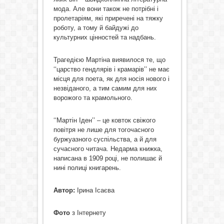
мода. Але вони також не потрібні і
пролетаріям, які приречені на тяжку
роботу, а тому й байдужі до
культурних цінностей та надбань.
Трагедією Мартіна виявилося те, що
‘‘царство гендлярів і крамарів’’ не має
місця для поета, як для носія нового і
незвіданого, а тим самим для них
ворожого та крамольного.
‘‘Мартін Іден’’ – це ковток свіжого
повітря не лише для тогочасного
буржуазного суспільства, а й для
сучасного читача. Недарма книжка,
написана в 1909 році, не полишає й
нині полиці книгарень.
Автор:
Ірина Ісаєва
Фото
з Інтернету