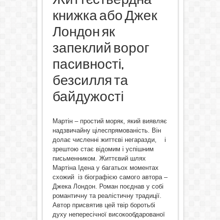
книжка або Джек
Лондон як
запеклий ворог
пасивності,
безсилля та
байдужості
Мартін – простий моряк, який виявляє
надзвичайну цілеспрямованість. Він
долає численні життєві негаразди, і
зрештою стає відомим і успішним
письменником. Життєвий шлях
Мартіна Ідена у багатьох моментах
схожий із біографією самого автора –
Джека Лондон. Роман поєднав у собі
романтичну та реалістичну традиції.
Автор присвятив цей твір боротьбі
духу непересічної високообдарованої