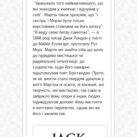
‘‘бракувало того найважливішого, що
він знаходив у книжках і відчував у
собі’’. Мартін також зрозумів, що ‘‘і
сестра, і Морзи були тільки
верстовими стовпами на його шляху’’.
‘‘Я веду свою битву самотою’’, — в
1898 році писав Джек Лондон у листі
до Мейбл Еплегарт, прототипу Рут
Морз. Мартін міг знайти хіба що шлях
до правдиво мистецької чи
радикальної інтелігенції, до
соціалістів, куди його намарно
підштовхував поет Бріссенден. Проте,
як не змогли стати твердим ідеалом у
житті Мартіна ні освіта, ні кохання, ані
творчість, ані мистецтво, так само ж
забракло йому опори в інших людях.
Індивідуалізм допоміг йому вистояти
в життєвих перипетіях, однак він же
його і занапастив.