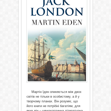
Мартін Іден опиняється між двох
світів не тільки в особистому, а й у
творчому планах. Він розуміє, що
його книги не потрібні багатіям, для
яких він – швидкоплинна літературна