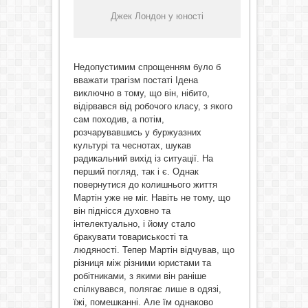
Джек Лондон у юності
Недопустимим спрощенням було б
вважати трагізм постаті Ідена
виключно в тому, що він, нібито,
відірвався від робочого класу, з якого
сам походив, а потім,
розчарувавшись у буржуазних
культурі та чеснотах, шукав
радикальний вихід із ситуації. На
перший погляд, так і є. Однак
повернутися до колишнього життя
Мартін уже не міг. Навіть не тому, що
він піднісся духовно та
інтелектуально, і йому стало
бракувати товариськості та
людяності. Тепер Мартін відчував, що
різниця між різними юристами та
робітниками, з якими він раніше
спілкувався, полягає лише в одязі,
їжі, помешканні. Але їм однаково