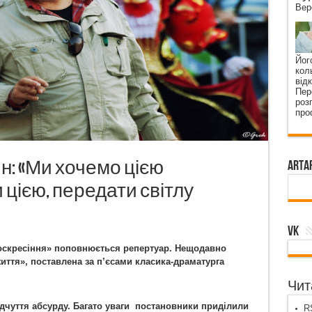
Вер
Йог
кол
від
Пер
роз
про
: «Ми хочемо цією
ArtA
и цією, передати світлу
VK
Воскресіння» поповнюється репертуар. Нещодавно
иття», поставлена за п
’
єсами класика-драматурга
Чита
дчуття абсурду. Багато уваги постановники приділили
RS