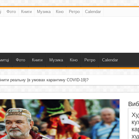
і
Фото
Книги
Музика
Кіно
Ретро
Calendar
митці
Фото
Книги
Музика
Кіно
Ретро
Calendar
інити реальну (в умовах карантину COVID-19)?
Виб
Ху
ку
ка
ху