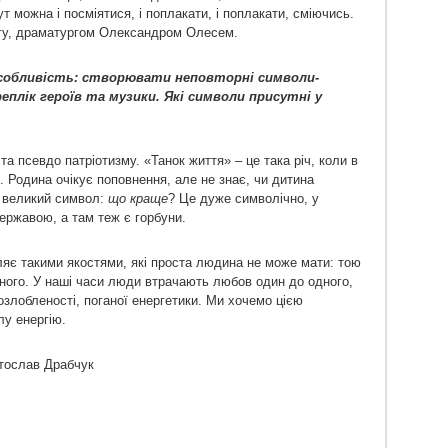
т можна і посміятися, і поплакати, і поплакати, сміючись.
ергу, драматургом Олександром Олесем.
особливість: створювати неповторні символи-
реплік героїв та музики. Які символи присутні у
а псевдо патріотизму. «Танок життя» – це така річ, коли в
. Родина очікує поповнення, але не знає, чи дитина
є великий символ:
що краще
? Це дуже символічно, у
ержавою, а там теж є горбуни.
іляє такими якостями, які проста людина не може мати: тою
ного. У наші часи люди втрачають любов один до одного,
озлобленості, поганої енергетики. Ми хочемо цією
лу енергію.
тослав Драбчук