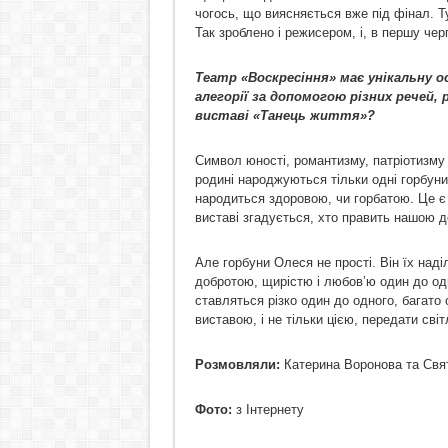
чогось, що виясняється вже під фінал. Ту
Так зроблено і режисером, і, в першу ч
Театр «Воскресіння» має унікальну 
алегорії за допомогою різних речей, 
виставі «Танець життя»?
Символ юності, романтизму, патріотизму т
родині народжуються тільки одні горбуни
народиться здоровою, чи горбатою. Це 
виставі згадується, хто править нашою д
Але горбуни Олеся не прості. Він їх над
добротою, щирістю і любов’ю один до од
ставляться різко один до одного, багато 
виставою, і не тільки цією, передати світ
Розмовляли:
Катерина Воронова та Свя
Фото:
з Інтернету