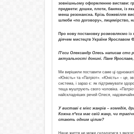
зовнішньому оформленню вистави: гра
предмети: дошки, плоти, баняки, із як
менш резонансна. Крізь божевілля вист
шлюби «по договору»,
лицемірство, н
Про нову постановку розмовляємо із 
діячем мистецтв України Ярославом
П
’єси Олександр Олесь написав сто р
актуальності донині. Пане Ярославе
Ми вирішили поставити саме ці одноака
«Юність» та «Патріот». «Юність» – це, з
система, і зараз є: як підтримувати здор
теща муштрують свого чоловіка. «Патріот
найскладніших речей Олеся, надзвичайн
У виставі є мікс жанрів – комедія, 
Кожна п*єса має свій жанр, чи трагі
стають одним цілим?
Наше життя не може складатися з якогось