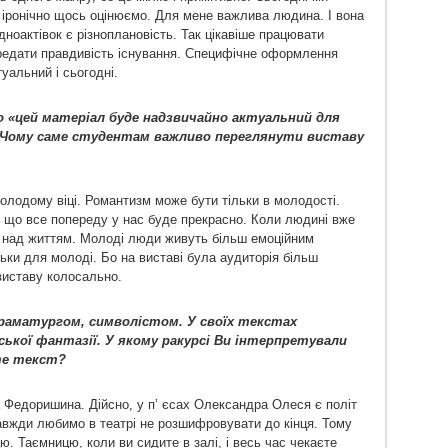
 іронічно щось оцінюємо. Для мене важлива людина. І вона
одноактівок є різноплановість. Так цікавіше працювати
редати правдивість існування. Специфічне оформлення
уальний і сьогодні.
о «цей матеріал буде надзвичайно актуальний для
 Чому саме студентам важливо переглянути виставу
молодому віці. Романтизм може бути тільки в молодості.
, що все попереду у нас буде прекрасно. Коли людині вже
 над життям. Молоді люди живуть більш емоційним
ьки для молоді. Бо на виставі була аудиторія більш
виставу колосально.
раматургом, символістом. У своїх текстах
ької фантазії. У якому ракурсі Ви інтерпретували
те текст?
 Федоришина. Дійсно, у п’ єсах Олександра Олеся є політ
завжди любимо в театрі не розшифровувати до кінця. Тому
 Таємницю, коли ви сидите в залі, і весь час чекаєте