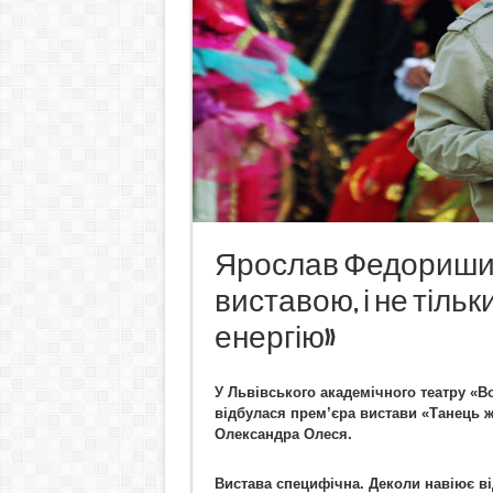
Ярослав Федоришин
виставою, і не тільк
енергію»
У Львівського академічного театру «
відбулася прем
’
єра вистави «Танець ж
Олександра Олеся.
Вистава специфічна. Деколи навіює ві