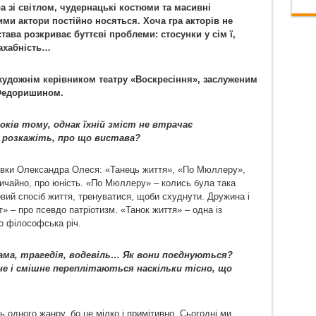
 зі світлом, чудернацькі костюми та масивні
ими актори постійно носяться. Хоча гра акторів не
ава розкриває буттєві проблеми: стосунки у сім ї,
ахабність…
художнім керівником театру «Воскресіння», заслуженим
 Федоришином.
оків тому, однак їхній зміст не втрачає
, розкажіть, про що вистава?
тівки Олександра Олеся: «Танець життя», «По Мюллеру»,
вичайно, про юність. «По Мюллеру» – колись була така
овий спосіб життя, тренуватися, щоби схуднути. Дружина і
» – про псевдо патріотизм. «Танок життя» – одна із
о філософська річ.
драма, трагедія, водевіль… Як вони поєднуються?
чне і смішне переплітаються наскільки тісно, що
 одного жанру, бо це мілко і примітивно. Сьогодні ми