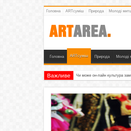
Головна
ARTсуміш
Природа
Молоді митц
ARTсуміш
Головна
Природа
Молоді 
Важливе
Чи може он-лайн культура зам