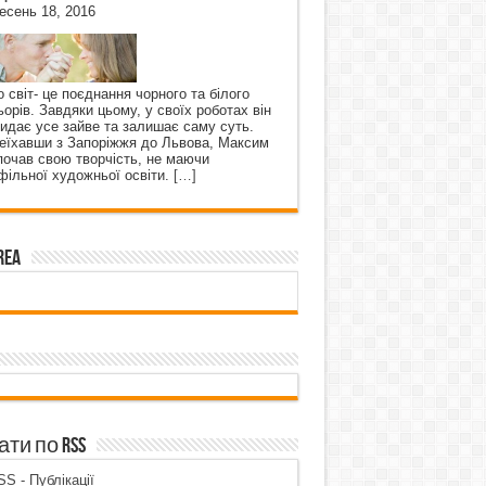
есень 18, 2016
о світ- це поєднання чорного та білого
ьорів. Завдяки цьому, у своїх роботах він
кидає усе зайве та залишає саму суть.
еїхавши з Запоріжжя до Львова, Максим
почав свою творчість, не маючи
фільної художньої освіти.
[…]
rea
ти по RSS
S - Публікації