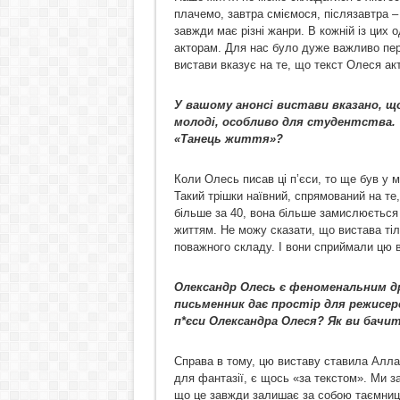
плачемо, завтра сміємося, післязавтра –
завжди має різні жанри. В кожній із цих 
акторам. Для нас було дуже важливо пе
вистави вказує на те, що текст Олеся акт
У вашому анонсі вистави вказано, щ
молоді, особливо для студентства.
«Танець життя»?
Коли Олесь писав ці п’єси, то ще був у 
Такий трішки наївний, спрямований на те
більше за 40, вона більше замислюється
життям. Не можу сказати, що вистава тіл
поважного складу. І вони сприймали цю 
Олександр Олесь є феноменальним д
письменник дає простір для режисерс
п*єси Олександра Олеся? Як ви бачи
Справа в тому, цю виставу ставила Алла
для фантазії, є щось «за текстом». Ми 
що це завжди залишає за собою таємницю.