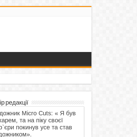
ір редакції
дожник Micro Cuts: « Я був
харем, та на піку своєї
р`єри покинув усе та став
дожником».