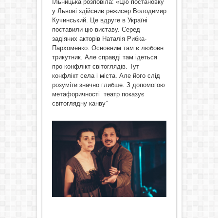
Ільницька розповіла: «Цю постановку
у Львові здійснив режисер Володимир
Кучинський. Це вдруге в Україні
поставили цю виставу. Серед
задіяних акторів Наталія Рибка-
Пархоменко. Основним там є любовн
трикутник. Але справді там ідеться
про конфлікт світоглядів. Тут
конфлікт села і міста. Але його слід
розуміти значно глибше. З допомогою
метафоричності театр показує
світоглядну канву”