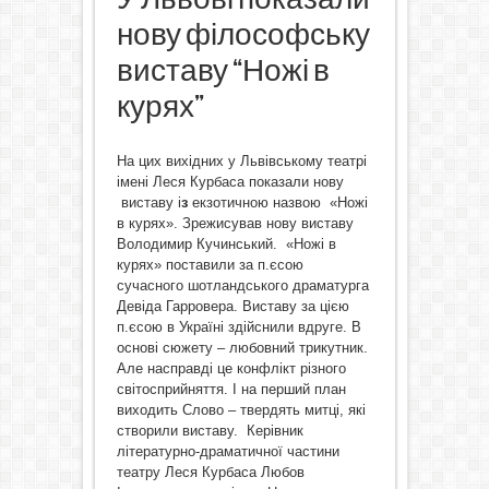
нову філософську
виставу “Ножі в
курях”
На цих вихідних у Львівському театрі
імені Леся Курбаса показали нову
виставу і
з
екзотичною назвою «Ножі
в курях». Зрежисував нову виставу
Володимир Кучинський. «Ножі в
курях» поставили за п.єсою
сучасного шотландського драматурга
Девіда Гарровера. Виставу за цією
п.єсою в Україні здійснили вдруге. В
основі сюжету – любовний трикутник.
Але насправді це конфлікт різного
світосприйняття. І на перший план
виходить Cлово – твердять митці, які
створили виставу. Керівник
літературно-драматичної частини
театру Леся Курбаса Любов