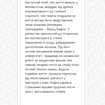
Наступний геній, чиє життя минуло у
безпам’ятних мандрах від дрібної
інтровертивності до глибокої
соціопатії, чия творча спадщина за
життя автора була представлена
лише кількома безликими
публікаціями – Франц Кафка. З
дитинства прихильний до літератури,
він зіштовхнувся із стіною
нерозуміння й осуду, вибудуваною
деспотичним батьком. Під його
тиском письменник вивчив право в
університеті, працював на ненависній
роботі за юридичним фахом, яка
тяжким тягарем лягла на слабкі плечі
песимістичного юнака. Ведучи
подвійне життя, шукаючи порятунок
від запліснявілої дійсності у
мистецтві слова, Кафка карався
страшними муками щоденно нести
хрест третьорядного клерка.