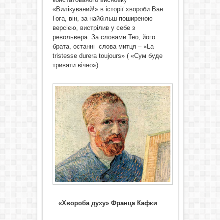
«Вилікуваний!» в історії хвороби Ван
Гога, він, за найбільш поширеною
версією, вистрілив у себе з
револьвера. За словами Тео, його
брата, останні слова митця – «La
tristesse durera toujours» ( «Сум буде
тривати вічно»).
«Хвороба духу» Франца Кафки