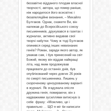
беззавітно відданого плодам власної
творчості, автора, що помер раніше,
ніж народилося його всесвітнє і
безапеляційне визнання, – Михайло
Булгаков. Однак, скажете Ви, він
належав до Всеросійського союзу
письменників, друкувався в газетах і
журналах, активно видавав свої
творчі набутки. Чому ж тоді Булгаков
опинився серед інших невизнаних
геніїв? Роман, заради якого автор, як
уважав сам, і був принесений на світ
Божий, якому він віддав найкращі
літа, над яким продовжував
працювати до останніх днів, був
опублікований через довгих 26 років
по смерті письменника. Лишень у
скороченому цензурованому варіанті
в журналі. Як згадувала опісля
дружина генія, помираючи, він з
надважкими зусиллями витиснув із
себе фразу: «Можливо, це і
правильно … ЩО я міг би написати