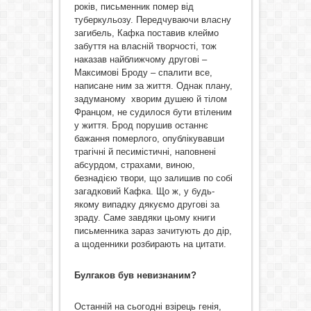
років, письменник помер від
туберкульозу. Передчуваючи власну
загибель, Кафка поставив клеймо
забуття на власній творчості, тож
наказав найближчому другові –
Максимові Броду – спалити все,
написане ним за життя. Однак плану,
задуманому хворим душею й тілом
Францом, не судилося бути втіленим
у життя. Брод порушив останнє
бажання померлого, опублікувавши
трагічні й песимістичні, наповнені
абсурдом, страхами, виною,
безнадією твори, що залишив по собі
загадковий Кафка. Що ж, у будь-
якому випадку дякуємо другові за
зраду. Саме завдяки цьому книги
письменника зараз зачитують до дір,
а щоденники розбирають на цитати.
Булгаков був невизнаним?
Останній на сьогодні взірець генія,