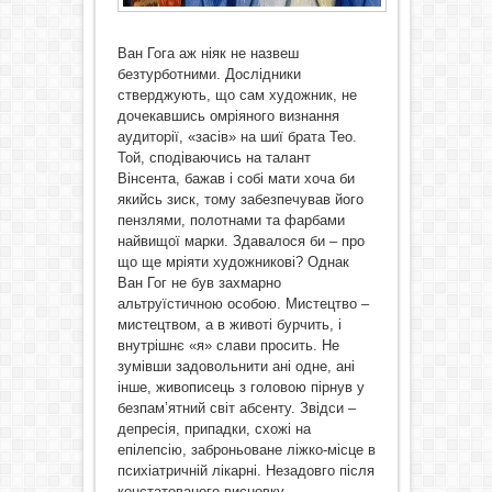
Ван Гога аж ніяк не назвеш
безтурботними. Дослідники
стверджують, що сам художник, не
дочекавшись омріяного визнання
аудиторії, «засів» на шиї брата Тео.
Той, сподіваючись на талант
Вінсента, бажав і собі мати хоча би
якийсь зиск, тому забезпечував його
пензлями, полотнами та фарбами
найвищої марки. Здавалося би – про
що ще мріяти художникові? Однак
Ван Гог не був захмарно
альтруїстичною особою. Мистецтво –
мистецтвом, а в животі бурчить, і
внутрішнє «я» слави просить. Не
зумівши задовольнити ані одне, ані
інше, живописець з головою пірнув у
безпам’ятний світ абсенту. Звідси –
депресія, припадки, схожі на
епілепсію, заброньоване ліжко-місце в
психіатричній лікарні. Незадовго після
констатованого висновку