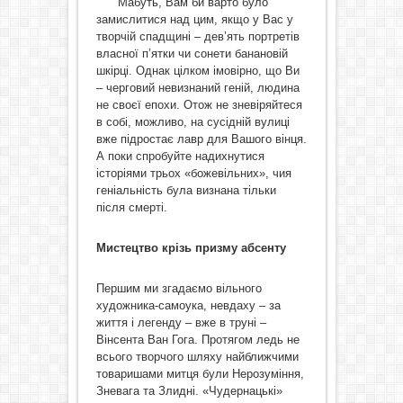
Мабуть, Вам би варто було
замислитися над цим, якщо у Вас у
творчій спадщині – дев’ять портретів
власної п’ятки чи сонети банановій
шкірці. Однак цілком імовірно, що Ви
– черговий невизнаний геній, людина
не своєї епохи. Отож не зневіряйтеся
в собі, можливо, на сусідній вулиці
вже підростає лавр для Вашого вінця.
А поки спробуйте надихнутися
історіями трьох «божевільних», чия
геніальність була визнана тільки
після смерті.
Мистецтво крізь призму абсенту
Першим ми згадаємо вільного
художника-самоука, невдаху – за
життя і легенду – вже в труні –
Вінсента Ван Гога. Протягом ледь не
всього творчого шляху найближчими
товаришами митця були Нерозуміння,
Зневага та Злидні. «Чудернацькі»