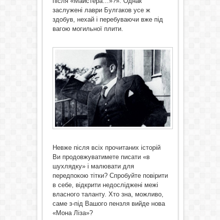
після «Майстера…»?». Однак
заслужені лаври Булгаков усе ж
здобув, нехай і перебуваючи вже під
вагою могильної плити.
Невже після всіх прочитаних історій
Ви продовжуватимете писати «в
шухлядку» і малювати для
передпокою тітки? Спробуйте повірити
в себе, відкрити недосліджені межі
власного таланту. Хто зна, можливо,
саме з-під Вашого пензля вийде нова
«Мона Ліза»?