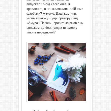
випускали з-під свого олівця
креслення, а не «калякали» олійними
фарбами? А може, Ваші картини,
місце яким – у Луврі праворуч від
«Амура і Псіхеї», прибиті заіржавілим
цвяшком до безглуздих шпалер у
тітки в передпокої?