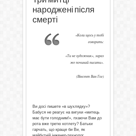
народжені після
смерті
«Коли щось у тобі
говорить:
«Ти не художник», зараз
же починай писати».
(Вінсент Ван Гог)
Ви досі пишете «в шухлядку»?
Бабуся не реагує на вигуки «митець
має бути голодним!», пхаючи Вам до
рота вже третю котлету? Батьки
гарчать, що краще би Ви, як
майбутній інженер-технолог,