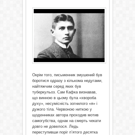
Окрім того, письменник змушений був
боротися одразу з кількома недугами,
найтяжчим серед яких був
туберкульоз. Сам Кафка визнавав,
що винною в цьому була «хвороба
духу», несумісність зогнилого «я» і
дужого тіла. Червоною ниткою у
щоденниках автора проходив мотив
самогубства, однак на смерть чекати
довго не довелося. Ледь
переступивши поріг п’ятого десятка