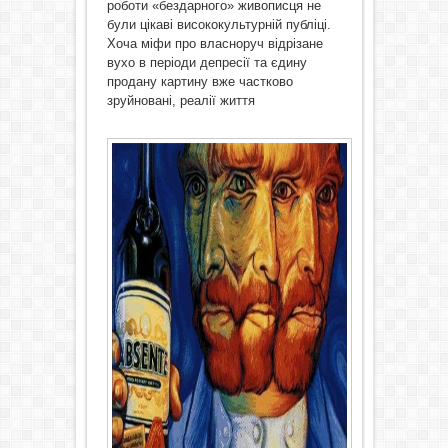
роботи «бездарного» живописця не
були цікаві висококультурній публіці.
Хоча міфи про власноруч відрізане
вухо в періоди депресії та єдину
продану картину вже частково
зруйновані, реалії життя