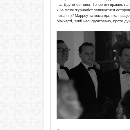
час Другої світової. Тепер він працює 
хіба може журналіст залишатися осторонь
питання)? Марроу та команда, яка прац
Маккарті, який необґрунтовано, проте ду