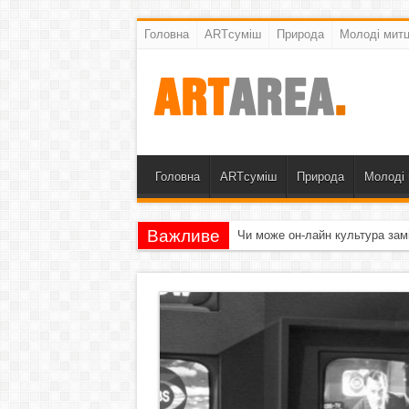
Головна
ARTсуміш
Природа
Молоді митц
Головна
ARTсуміш
Природа
Молоді 
Важливе
Чи може он-лайн культура зам