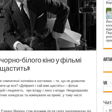
Вер
Йог
кол
від
Пер
роз
про
орно-білого кіно у фільмі
ArtA
м щастить»
е симпатичні чоловіки в костюмах – те, що не дозволяє
VK
ати це все? «Добраніч і хай вам щастить» – фільм
ей і людяність, про владу і лихо з влади. Неодноразово
тних конкурсах та номінували на премії, у тому числі
Чита
RS
і. Едвард Марроу став відомим після своїх радіопередач під