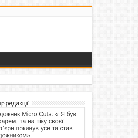
ір редакції
дожник Micro Cuts: « Я був
харем, та на піку своєї
р`єри покинув усе та став
дожником».