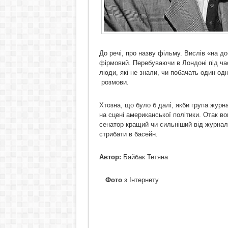
До речі, про назву фільму. Вислів «на д
фірмовий. Перебуваючи в Лондоні під час
люди, які не знали, чи побачать один од
розмови.
Хтозна, що було б далі, якби група журн
на сцені американської політики. Отак во
сенатор кращий чи сильніший від журнал
стрибати в басейн.
Автор:
Байбак Тетяна
Фото
з Інтернету