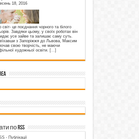
есень 18, 2016
о світ- це поєднання чорного та білого
ьорів. Завдяки цьому, у своїх роботах він
кидає усе зайве та залишає саму суть.
еїхавши з Запоріжжя до Львова, Максим
почав свою творчість, не маючи
фільної художньої освіти.
[…]
rea
ти по RSS
S - Публікації