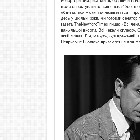
Репортери використали відеозаписи із йог
може спростувати власні слова? Усе, що
обзивається – сам так називається», про
десь у шкільні роки. Чи готовий сенатор 
газета TheNewYorkTimes пише: «Всі чекал
найбільшої висоти. Всі чекали сплеску. С
який пірнав. Він, мабуть, був вражений,
Неприємне і болюче приземлення для Мак