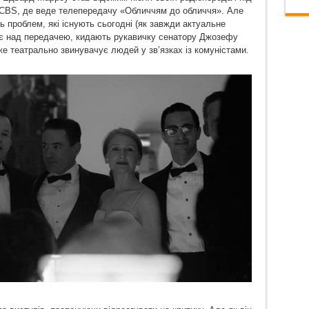
на CBS, де веде телепередачу «Обличчям до обличчя». Але
 проблем, які існують сьогодні (як завжди актуальне
ює над передачею, кидають рукавичку сенатору Джозефу
же театрально звинувачує людей у зв’язках із комуністами.