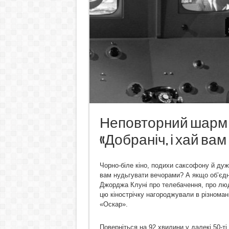
Неповторний шарм ч
«Добраніч, і хай ва
Чорно-біле кіно, подихи саксофону й дуж
вам нудьгувати вечорами? А якщо об’єдн
Джорджа Клуні про телебачення, про люд
цю кінострічку нагороджували в різномані
«Оскар».
Поверніться на 92 хвилини у далекі 50-т