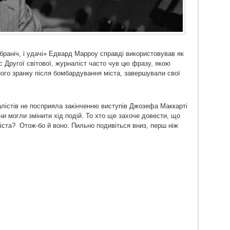
обраніч, і удачі» Едвард Марроу справді використовував як
 Другої світової, журналіст часто чув цю фразу, якою
ного зранку після бомбардування міста, завершували свої
алістів не посприяла закінченню виступів Джозефа Маккарті
ни могли змінити хід подій. То хто ще захоче довести, що
іста? Отож-бо й воно. Пильно подивіться вниз, перш ніж