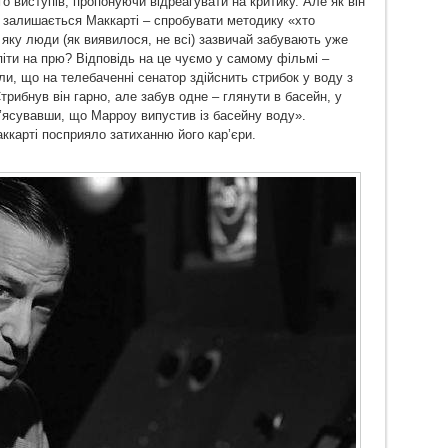
о виступів, пропонуючи відреагувати на критику. Але як він
 залишається Маккарті – спробувати методику «хто
 яку люди (як виявилося, не всі) зазвичай забувають уже
піти на прю? Відповідь на це чуємо у самому фільмі –
и, що на телебаченні сенатор здійснить стрибок у воду з
трибнув він гарно, але забув одне – глянути в басейн, у
 з’ясувавши, що Марроу випустив із басейну воду».
карті посприяло затиханню його кар’єри.