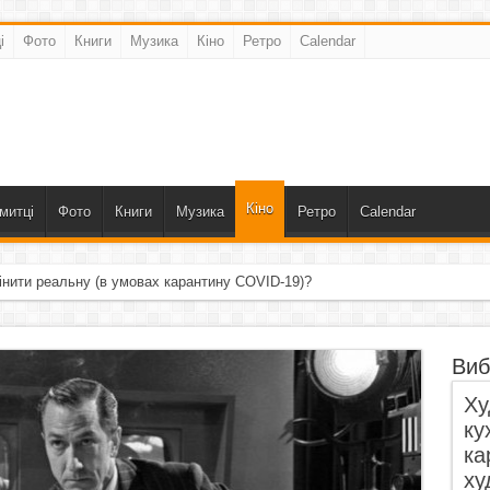
і
Фото
Книги
Музика
Кіно
Ретро
Calendar
Кіно
митці
Фото
Книги
Музика
Ретро
Calendar
інити реальну (в умовах карантину COVID-19)?
Виб
Ху
ку
ка
ху