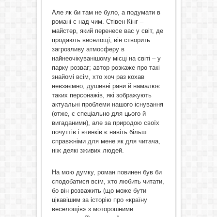
Але як би там не було, а подумати в
романі є над чим. Стівен Кінг –
майстер, який перенесе вас у світ, де
продають веселощі; він створить
загрозливу атмосферу в
найнеочікуванішому місці на світі – у
парку розваг; автор розкаже про такі
знайомі всім, хто хоч раз кохав
невзаємно, душевні рани й намалює
таких персонажів, які зображують
актуальні проблеми нашого існування
(отже, є спеціально для цього й
вигаданими), але за природою своїх
почуттів і вчинків є навіть більш
справжніми для мене як для читача,
ніж деякі зживих людей.
На мою думку, роман повинен був би
сподобатися всім, хто любить читати,
бо він розважить (що може бути
цікавішим за історію про «країну
веселощів» з моторошними