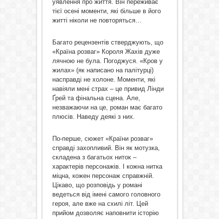
уявлення про життя. Він переживає
тієї осені моменти, які більше в його
житті ніколи не повторяться…
Багато рецензентів стверджують, що
«Країна розваг» Короля Жахів дуже
лячною не була. Погоджуся. «Кров у
жилах» (як написано на палітурці)
насправді не холоне. Моменти, які
навіяли мені страх – це привид Лінди
Ґрей та фінальна сцена. Але,
незважаючи на це, роман має багато
плюсів. Наведу деякі з них.
По-перше, сюжет «Країни розваг»
справді захопливий. Він як мотузка,
складена з багатьох ниток –
характерів персонажів. І кожна нитка
міцна, кожен персонаж справжній.
Цікаво, що розповідь у романі
ведеться від імені самого головного
героя, але вже на схилі літ. Цей
прийом дозволяє наповнити історію