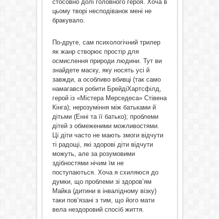
стосовно долі головного героя. Хоча в
цьому творі несподіванок мені не
бракувало.
По-друге, сам психологічний трилер
як жанр створює простір для
осмислення природи людини. Тут ви
знайдете маску, яку носять усі й
завжди, а особливо вбивці (так само
намагався робити БрейдіХартсфілд,
герой із «Містера Мерседеса» Стівена
Кінга); нерозуміння між батьками й
дітьми (Енні та її батько); проблеми
дітей з обмеженими можливостями.
Ці діти часто не мають змоги відчути
ті радощі, які здорові діти відчути
можуть, але за розумовими
здібностями нічим їм не
поступаються. Хоча я схиляюся до
думки, що проблеми зі здоров’ям
Майка (дитини в інвалідному візку)
таки пов’язані з тим, що його мати
вела нездоровий спосіб життя.