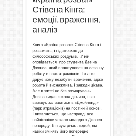
Стівена Кінга:
емоції, враження,
аналіз
Книга «Країна розваг» Стівена Кінга і
розважить, і підштовхне до
філософських роздумів. У ній
оповідається про студента Девіна
Джонса, який влаштувався на сезонну
роботу в парк атракціонів. Те літо
дарує йому незабутні враження, адже
робота й виснажлива, і завжди цікава.
Але в житті не без розчарувань.
Девіна кидає кохана дівчина, і він
вирішує залишитися в «Джойленді»
(парк атракціонів) на постійній основі.
І виявляється, що насправді все
найцікавіше чекало молодого Джонса
попереду. Він зустрічає людей, які
навіки змінять його попереднє