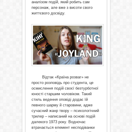
аналізом подій, який робить сам
персонаж, але вже з висоти свого
життєвого досвіду.
Відтак «Країна розваг» не
просто розповідь про студента, це
осмислення подій своєї безтурботної
юності старшим чоловіком. Такий
стиль ведення оповіді додає їй
певного шарму й старовини, адже
сучасний жанр твору – психологічний
трилер – написаний на основі подій
далекого 1973 року. Водночас
втрачається елемент несподіванки