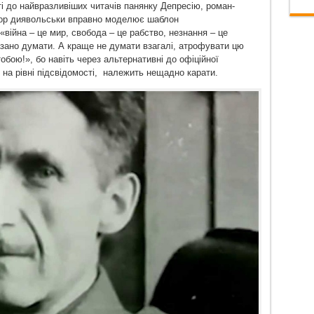
і до найвразливіших читачів панянку Депресію, роман-
тор диявольськи вправно моделює шаблон
війна – це мир, свобода – це рабство, незнання – це
азано думати. А краще не думати взагалі, атрофувати цю
обою!», бо навіть через альтернативні до офіційної
й на рівні підсвідомості, належить нещадно карати.