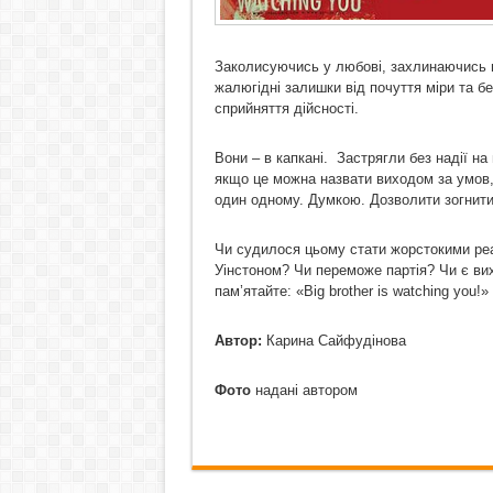
Заколисуючись у любові, захлинаючись ві
жалюгідні залишки від почуття міри та б
сприйняття дійсності.
Вони – в капкані. Застрягли без надії на
якщо це можна назвати виходом за умов, 
один одному. Думкою. Дозволити зогнити
Чи судилося цьому стати жорстокими ре
Уінстоном? Чи переможе партія? Чи є вих
пам’ятайте: «Big brother is watching you!»
Автор:
Карина Сайфудінова
Фото
надані автором