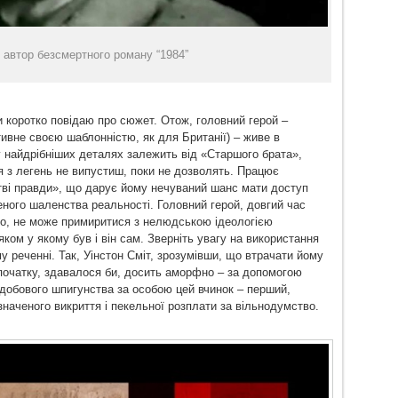
автор безсмертного роману “1984”
 коротко повідаю про сюжет. Отож, головний герой –
ітивне своєю шаблонністю, як для Британії) – живе в
у найдрібніших деталях залежить від «Старшого брата»,
тря з легень не випустиш, поки не дозволять. Працює
стві правди», що дарує йому нечуваний шанс мати доступ
ного шаленства реальності. Головний герой, довгий час
ого, не може примиритися з нелюдською ідеологією
ком у якому був і він сам. Зверніть увагу на використання
у реченні. Так, Уінстон Сміт, зрозумівши, що втрачати йому
Спочатку, здавалося би, досить аморфно – за допомогою
добового шпигунства за особою цей вчинок – перший,
наченого викриття і пекельної розплати за вільнодумство.