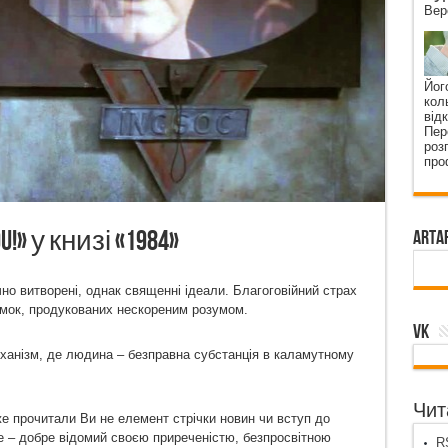
Вер
Йог
кол
від
Пер
роз
про
ou!» у книзі «1984»
ArtA
чно витворені, однак священні ідеали. Благоговійний страх
думок, продукованих нескореним розумом.
VK
анізм, де людина – безправна субстанція в каламутному
Чита
е прочитали Ви не елемент стрічки новин чи вступ до
е – добре відомий своєю приреченістю, безпросвітною
RS