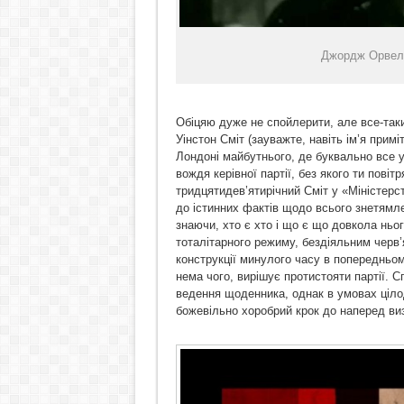
Джордж Орвел 
Обіцяю дуже не спойлерити, але все-таки
Уінстон Сміт (зауважте, навіть ім’я прим
Лондоні майбутнього, де буквально все 
вождя керівної партії, без якого ти пові
тридцятидев’ятирічний Сміт у «Міністер
до істинних фактів щодо всього знетямле
знаючи, хто є хто і що є що довкола нь
тоталітарного режиму, бездіяльним черв’я
конструкції минулого часу в попередньом
нема чого, вирішує протистояти партії. 
ведення щоденника, однак в умовах ціло
божевільно хоробрий крок до наперед виз