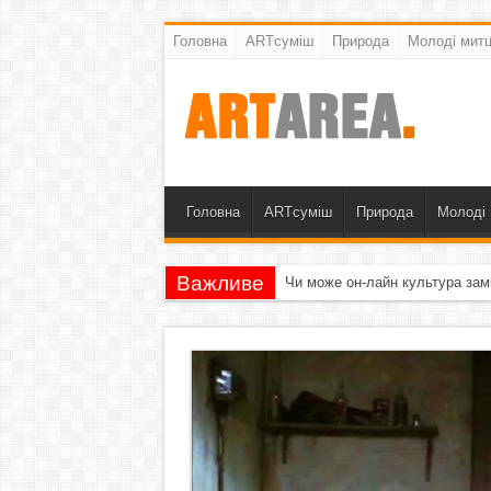
Головна
ARTсуміш
Природа
Молоді митц
Головна
ARTсуміш
Природа
Молоді 
Важливе
Чи може он-лайн культура зам