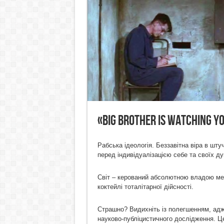
«Big brother is watching y
Рабська ідеологія. Беззавітна віра в шту
перед індивідуалізацією себе та своїх 
Світ – керований абсолютною владою мех
коктейлі тоталітарної дійсності.
Страшно? Видихніть із полегшенням, адж
науково-публіцистичного дослідження. Ц