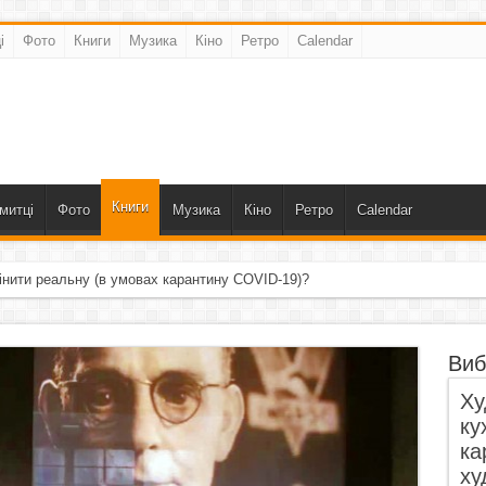
і
Фото
Книги
Музика
Кіно
Ретро
Calendar
Книги
митці
Фото
Музика
Кіно
Ретро
Calendar
інити реальну (в умовах карантину COVID-19)?
Виб
Ху
ку
ка
ху