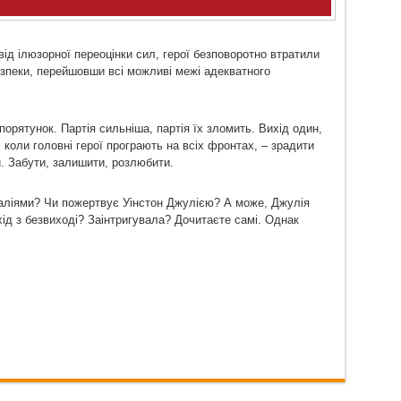
д ілюзорної переоцінки сил, герої безповоротно втратили
езпеки, перейшовши всі можливі межі адекватного
 порятунок. Партія сильніша, партія їх зломить. Вихід один,
коли головні герої програють на всіх фронтах, – зрадити
. Забути, залишити, розлюбити.
аліями? Чи пожертвує Уінстон Джулією? А може, Джулія
ід з безвиході? Заінтригувала? Дочитаєте самі. Однак