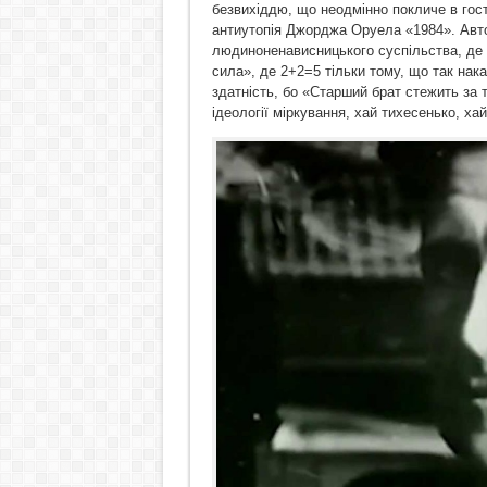
безвихіддю, що неодмінно покличе в гост
антиутопія Джорджа Оруела «1984». Ав
людиноненависницького суспільства, де «
сила», де 2+2=5 тільки тому, що так нак
здатність, бо «Старший брат стежить за т
ідеології міркування, хай тихесенько, ха