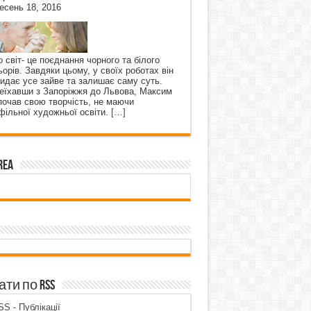
есень 18, 2016
о світ- це поєднання чорного та білого
ьорів. Завдяки цьому, у своїх роботах він
кидає усе зайве та залишає саму суть.
еїхавши з Запоріжжя до Львова, Максим
почав свою творчість, не маючи
фільної художньої освіти.
[…]
rea
ти по RSS
S - Публікації