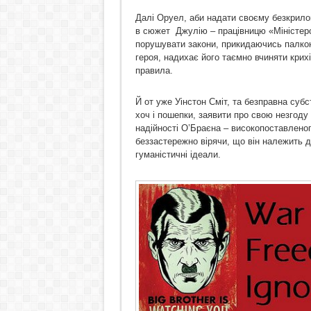
Далі Оруел, аби надати своєму безкрилом
в сюжет Джулію – працівницю «Міністерс
порушувати закони, прикидаючись палкою
героя, надихає його таємно вчиняти крихі
правила.
Й от уже Уінстон Сміт, та безправна субс
хоч і пошепки, заявити про свою незгоду
надійності О’Браєна – високопоставленого
беззастережно вірячи, що він належить до
гуманістичні ідеали.