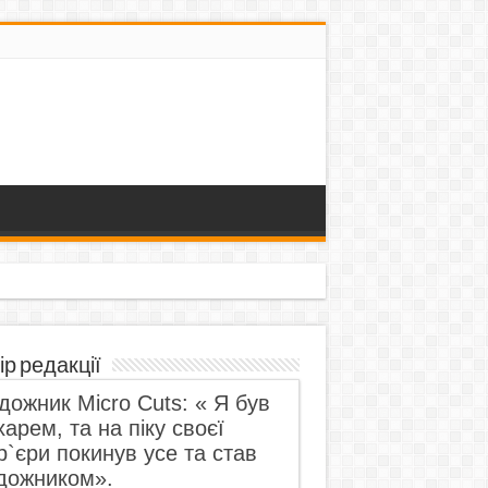
ір редакції
дожник Micro Cuts: « Я був
харем, та на піку своєї
р`єри покинув усе та став
дожником».