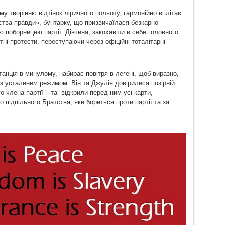
у творінню відтінок ліричного польоту, гармонійно вплітає
тва правди», бунтарку, що призвичаїлася безкарно
 поборницею партії. Дівчина, закохавши в себе головного
тні протести, переступаючи через офіційні тоталітарні
танція в минулому, набирає повітря в легені, щоб виразно,
 з усталеним режимом. Він та Джулія довірилися позірній
 члена партії – та відкрили перед ним усі карти,
 підпільного Братства, яке бореться проти партії та за