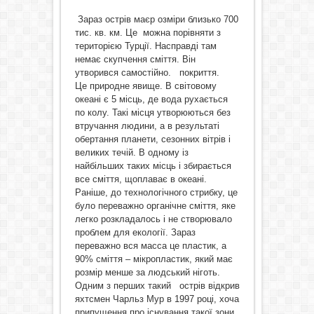
Зараз острів маєр озміри близько 700
тис. кв. км. Це можна порівняти з
територією Турції. Насправді там
немає скупчення сміття. Він
утворився самостійно. покриття.
Це природне явище. В світовому
океані є 5 місць, де вода рухається
по колу. Такі місця утворюються без
втручання людини, а в результаті
обертання планети, сезонних вітрів і
великих течій. В одному із
найбільших таких місць і збирається
все сміття, щоплаває в океані.
Раніше, до технологічного стрибку, це
було переважно органічне сміття, яке
легко розкладалось і не створювало
проблем для екології. Зараз
переважно вся масса це пластик, а
90% сміття – мікропластик, який має
розмір менше за людський ніготь.
Одним з перших такий острів відкрив
яхтсмен Чарльз Мур в 1997 році, хоча
припущення про існування такої зони