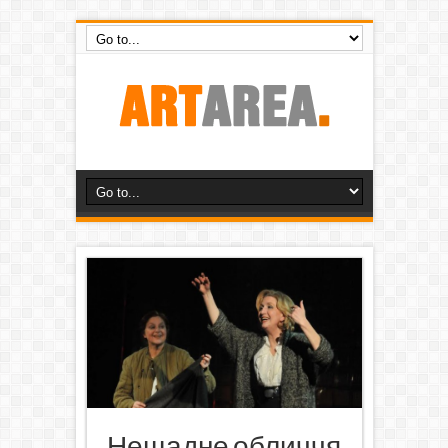
Нещадне обличчя