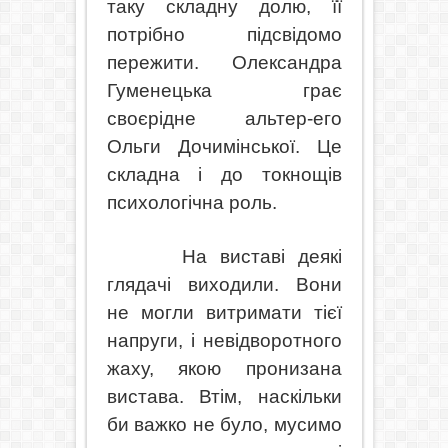
таку складну долю, її
потрібно підсвідомо
пережити. Олександра
Гуменецька грає
своєрідне альтер-его
Ольги Дочимінської. Це
складна і до токнощів
психологічна роль.
На виставі деякі
глядачі виходили. Вони
не могли витримати тієї
напруги, і невідворотного
жаху, якою пронизана
вистава. Втім, наск
ільки
би важко
не було, мусимо