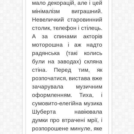
мало декорацій, але і цей
мінімалізм виграшний.
Невеличкий старовинний
столик, телефон і стілець.
А за спинами акторів
моторошна і аж надто
радянська (такі колись
були на заводах) скляна
стіна. Перед тим, як
розпочатися, вистава вже
зачарувала музичним
оформленням. Тиха, і
сумовито-елегійна музика
Шуберта навіювала
думки про втрачені мрії, і
розпорошене минуле, яке