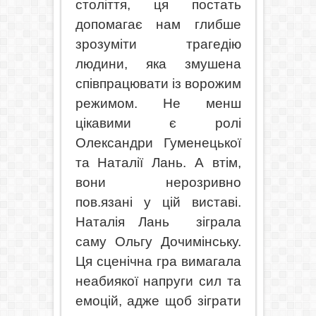
століття, ця постать
допомагає нам глибше
зрозуміти трагедію
людини, яка змушена
співпрацювати із ворожим
режимом. Не менш
цікавими є ролі
Олександри Гуменецької
та Наталії Лань. А втім,
вони нерозривно
пов.язані у цій виставі.
Наталія Лань зіграла
саму Ольгу Дочимінську.
Ця сценічна гра вимагала
неабиякої напруги сил та
емоцій, адже щоб зіграти