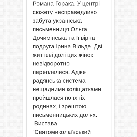
Романа Горака. У центрі
сюжету несправедливо
забута українська
письменниця Ольга
Дочимінська та її вірна
подруга Ірина Вільде. Дві
життєві долі цих жінок
невідворотно
переплелися. Адже
радянська система
нещадними коліщатками
пройшлася по їхніх
родинах, і зрештою
письменницьких долях.
Вистава
“Святомиколаївський