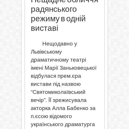
радянського
режиму в одній
виставі
Нещодавно у
Львівському
драматичному театрі
імені Марії Заньковецької
відбулася прем.єра
вистави під назвою
“Святомиколаївський
вечір”. ЇЇ зрежисувала
акторка Алла Бабенко за
п.єсою відомого
українського драматурга