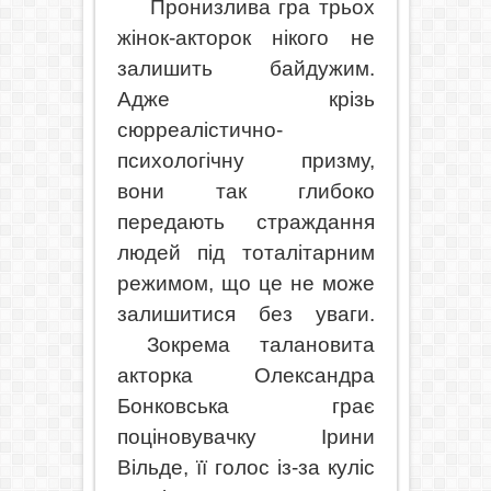
Пронизлива гра трьох
жінок-акторок нікого не
залишить байдужим.
Адже крізь
сюрреалістично-
психологічну призму,
вони так глибоко
передають страждання
людей під тоталітарним
режимом, що це не може
залишитися без уваги.
Зокрема талановита
акторка Олександра
Бонковська грає
поціновувачку Ірини
Вільде, її голос із-за куліс