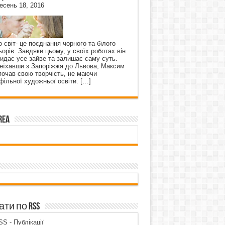
есень 18, 2016
о світ- це поєднання чорного та білого
ьорів. Завдяки цьому, у своїх роботах він
кидає усе зайве та залишає саму суть.
еїхавши з Запоріжжя до Львова, Максим
почав свою творчість, не маючи
фільної художньої освіти.
[…]
rea
ти по RSS
S - Публікації