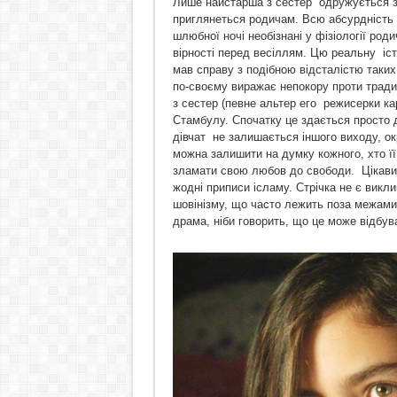
Лише найстарша з сестер одружується з 
приглянеться родичам. Всю абсурдність т
шлюбної ночі необізнані у фізіології роди
вірності перед весіллям. Цю реальну іст
мав справу з подібною відсталістю таких
по-своєму виражає непокору проти тради
з сестер (певне альтер его режисерки ка
Стамбулу. Спочатку це здається просто д
дівчат не залишається іншого виходу, ок
можна залишити на думку кожного, хто її
зламати свою любов до свободи. Цікави
жодні приписи ісламу. Стрічка не є викл
шовінізму, що часто лежить поза межами 
драма, ніби говорить, що це може відбув