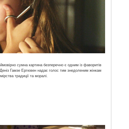
еймовірно сумна картина безперечно є одним із фаворитів
м Деніз Гамзе Ергювен надає голос тим знедоленим жінкам
мірства традиції та моралі.