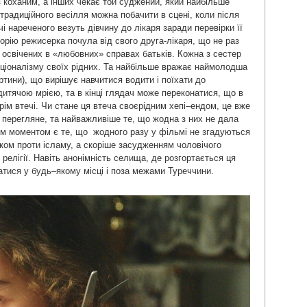
коханим, а інших чекає той суджений, який найбільше
радиційного весілля можна побачити в сцені, коли після
чі нареченого везуть дівчину до лікаря заради перевірки її
орію режисерка почула від свого друга-лікаря, що не раз
 освічених в «любовних» справах батьків. Кожна з сестер
ціоналізму своїх рідних. Та найбільше вражає наймолодша
ртини), що вирішує навчитися водити і поїхати до
итячою мрією, та в кінці глядач може переконатися, що в
рім втечі. Чи стане ця втеча своєрідним хепі–ендом, це вже
 перегляне, та найважливіше те, що жодна з них не дала
м моментом є те, що жодного разу у фільмі не згадуються
иком проти ісламу, а скоріше засудженням чоловічого
релігії. Навіть анонімність селища, де розгортається ця
атися у будь‒якому місці і поза межами Туреччини.