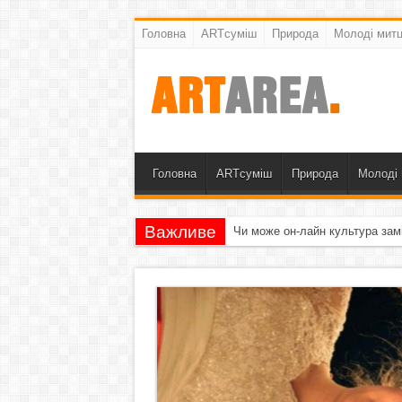
Головна
ARTсуміш
Природа
Молоді митц
Головна
ARTсуміш
Природа
Молоді 
Важливе
Чи може он-лайн культура зам