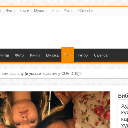
і
Фото
Книги
Музика
Кіно
Ретро
Calendar
Кіно
митці
Фото
Книги
Музика
Ретро
Calendar
інити реальну (в умовах карантину COVID-19)?
Виб
Ху
ку
ка
ху