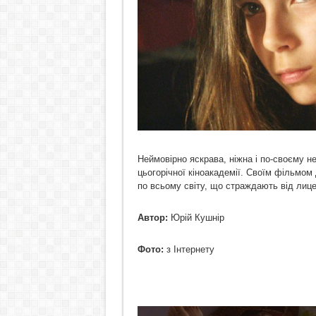
Неймовірно яскрава, ніжна і по-своєму н
цьогорічної кіноакадемії. Своїм фільмо
по всьому світу, що страждають від лице
Автор:
Юрій Кушнір
Фото:
з Інтернету