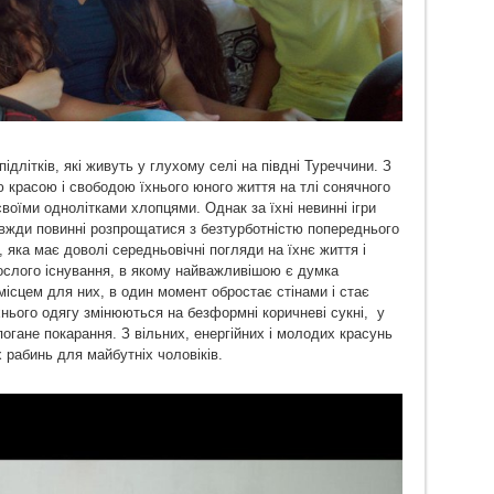
ідлітків, які живуть у глухому селі на півдні Туреччини. З
 красою і свободою їхнього юного життя на тлі сонячного
своїми однолітками хлопцями. Однак за їхні невинні ігри
авжди повинні розпрощатися з безтурботністю попереднього
 яка має доволі середньовічні погляди на їхнє життя і
ослого існування, в якому найважливішою є думка
ісцем для них, в один момент обростає стінами і стає
ього одягу змінюються на безформні коричневі сукні, у
 погане покарання. З вільних, енергійних і молодих красунь
 рабинь для майбутніх чоловіків.