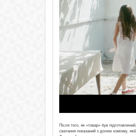
Після того, як «товар» був підготовлени
сватання показаний з долею комізму, які