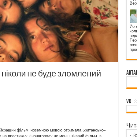
Вер
Йог
кол
від
Пер
роз
про
ух ніколи не буде зломлений
ArtA
VK
Чита
найкращий фільм іноземною мовою отримала британсько‒
RS
а на престижну кінонагороду не менш цікавий фільм, в