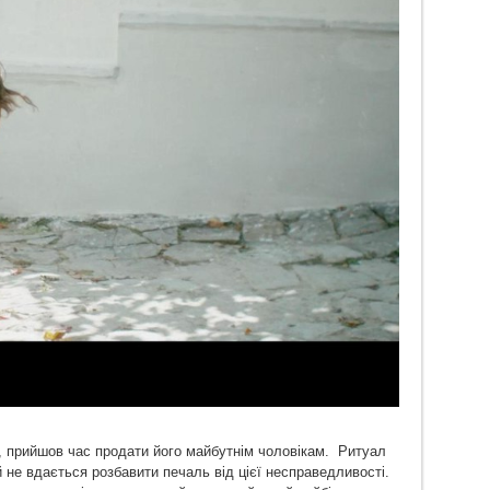
й, прийшов час продати його майбутнім чоловікам. Ритуал
й не вдається розбавити печаль від цієї несправедливості.