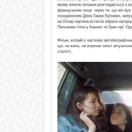
якому жіноче питання розглядається з зо
французьким лише через те, що він був з
походженням Деніз Гамзе Ергювен, випус
на Оскар картина встигла зібрати нагоро
Пальмова гілка у Каннах та Ґран‒прі́ О
Фільм, котрий є частково автобіографічни
що, на жаль, не втрачає своєї актуальн
столітті.