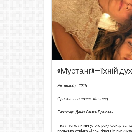
«Мустанг» – їхній д
Рік виходу: 2015
Оригінальна назва:
Mustang
Режисер: Деніз Гамзе Ергювен
Після того, як минулого року Оскар за 
польська стрічка «Іда», Франція висунул