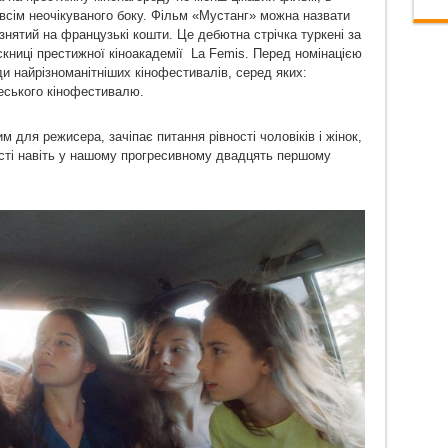
всім неочікуваного боку. Фільм «Мустанг» можна назвати
нятий на французькі кошти. Це дебютна стрічка туркені за
книці престижної кіноакадемії La Femis. Перед номінацією
ди найрізноманітніших кінофестивалів, серед яких:
деського кінофестивалю.
м для режисера, зачіпає питання рівності чоловіків і жінок,
ості навіть у нашому прогресивному двадцять першому