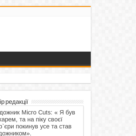
ір редакції
дожник Micro Cuts: « Я був
харем, та на піку своєї
р`єри покинув усе та став
дожником».