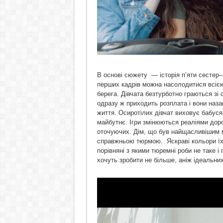
В основі сюжету — історія п’яти сестер‒п
перших кадрів можна насолодитися всією
берега. Дівчата безтурботно граються зі 
одразу ж приходить розплата і вони наз
життя. Осиротілих дівчат виховує бабуся,
майбутнє. Ігри змінюються реаліями дор
оточуючих. Дім, що був найщасливішим м
справжньою тюрмою. Яскраві кольори їхн
порівняні з якими тюремні роби не таке і
хочуть зробити не більше, аніж ідеальних