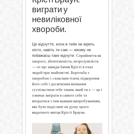
виграти у
невиліковної
хвороби.
Це відчуття, коли в тебе не вірить
ніхто, навіть ти сам — нікому не
побажаєш таке відчути.
Сприйняття як
хворого, збентеженість, незрозумілість
— от що завжди бачив Крісті в очах
людей при знайомстві. Боротьба з
хворобою і з власним тілом, підкорення
його собі і досягнення визнання
суспільством тебе таким, який ти є — це і
означає виграти в самого себе та
впоратися з тим важким випробуванням,
яке було надіслане на душу цього
видатного митця Крісті Брауна.