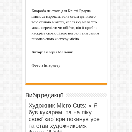
Хвороба не стала для Крісті Брауна
якимось вироком, вона стала для нього
тою стіною в житті, через яку мало хто
може перелізти чи обійти, він її пробив
наскрізь своєю лівою ногою і тим самим
виконав свою життєву місію.
Автор
: Валерія Мельник
Фото
з Інтернету
Вибір редакції
Художник Micro Cuts: « Я
був кухарем, та на піку
своєї кар`єри покинув усе
та став художником».
Вересень 18, 2016