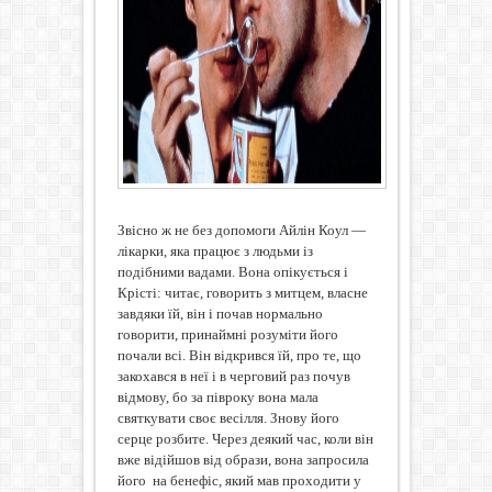
Звісно ж не без допомоги Айлін Коул —
лікарки, яка працює з людьми із
подібними вадами. Вона опікується і
Крісті: читає, говорить з митцем, власне
завдяки їй, він і почав нормально
говорити, принаймні розуміти його
почали всі. Він відкрився їй, про те, що
закохався в неї і в черговий раз почув
відмову, бо за півроку вона мала
святкувати своє весілля. Знову його
серце розбите. Через деякий час, коли він
вже відійшов від образи, вона запросила
його
на бенефіс, який мав проходити у