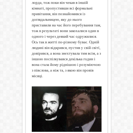
лорда, тож поки він чекав в іншій
кімнаті, пропустивши всі формальні
привітання, він познайомився із
доглядальницею, яку до нього
приставили на час його перебування там,
тож в результаті вони закохалися один в
одного і через деякий час одружилися.
Ось так в житті по-різному буває. Одній
людині він відкрився, пустив у свій світї,
довірився, а вона знехтувала тим всім, а з
іншою поспілкувався декілька годин і
вона стала йому ріднішою і розуміючою
з півслова, а ніж та, з якою він провів
місяці.