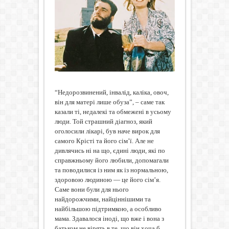
“Недорозвинений, інвалід, каліка, овоч,
він для матері лише обуза”, – саме так
казали ті, недалекі та обмежені в усьому
люди. Той страшний діагноз, який
оголосили лікарі, був наче вирок для
самого Крісті та його сім’ї. Але не
дивлячись ні на що, єдині люди, які по
справжньому його любили, допомагали
та поводилися із ним як із нормальною,
здоровою людиною — це його сім’я.
Саме вони були для нього
найдорожчими, найціннішими та
найбільшою підтримкою, а особливо
мама. Здавалося іноді, що вже і вона з
батьком не вірять в те, що він хоча б