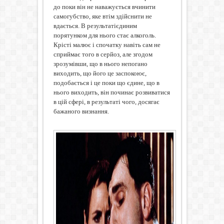
до поки він не наважується вчинити
самогубство, яке
втім здійснити не
вдається
. В результат
і
є
ди
ним
порятунком для нього стає алкоголь.
Крісті малює і спочатку навіть сам не
сприймає того в серйоз, але згодом
зрозумівши, що в нього непогано
виходить, що його це заспокоює,
подобається і це поки що єдине, що в
нього виходить, він починає розвиватися
в цій сфері, в результаті чого, досягає
бажаного визнання.