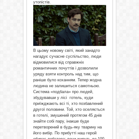
утопістів.
В цьому новому світі, який занадто
нагадує сучасне суспільство, люди
відмовилися від справжніх
романтичних почуттів і дозволили
уряду взяти контроль над тим, що
раніше було коханням. Тепер жодна
людина не залишиться самотньою.
Система «подбала» про людей,
збудувавши у лісі готель, куди
приїжджають всі ті, хто позбавлений
другої половини. Той, хто оселяється
в готелі, змушений протягом 45 днів
знайти собі пару, інакше буде
перетворений в будь-яку тварину на
його вибір. По прибутті наш герой
обирає лобстера: вони живуть до 100