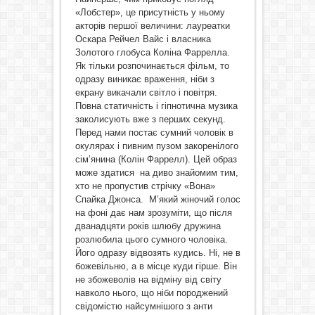
«Лобстер», це присутність у ньому
акторів першої величини: лауреатки
Оскара Рейчел Вайс і власника
Золотого глобуса Коліна Фаррелла.
Як тільки розпочинається фільм, то
одразу виникає враження, ніби з
екрану викачали світло і повітря.
Повна статичність і гіпнотична музика
заколисують вже з перших секунд.
Перед нами постає сумний чоловік в
окулярах і пивним пузом закоренілого
сім’янина (Колін Фаррелл). Цей образ
може здатися на диво знайомим тим,
хто не пропустив стрічку «Вона»
Спайка Джонса. М’який жіночий голос
на фоні дає нам зрозуміти, що після
дванадцяти років шлюбу дружина
розлюбила цього сумного чоловіка.
Його одразу відвозять кудись. Ні, не в
божевільню, а в місце куди гірше. Він
не збожеволів на відміну від світу
навколо нього, що ніби породжений
свідомістю найсумнішого з анти