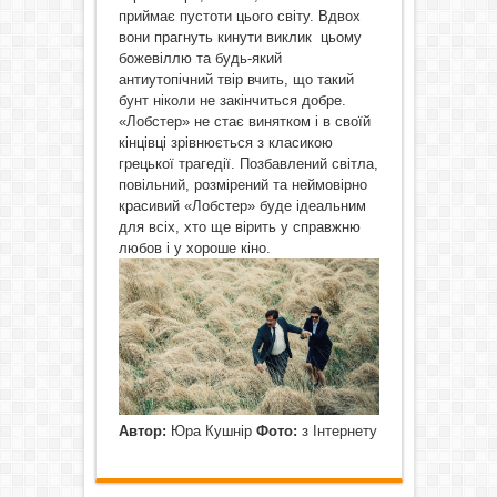
приймає пустоти цього світу. Вдвох
вони прагнуть кинути виклик цьому
божевіллю та будь-який
антиутопічний твір вчить, що такий
бунт ніколи не закінчиться добре.
«Лобстер» не стає винятком і в своїй
кінцівці зрівнюється з класикою
грецької трагедії. Позбавлений світла,
повільний, розмірений та неймовірно
красивий «Лобстер» буде ідеальним
для всіх, хто ще вірить у справжню
любов і у хороше кіно.
Автор:
Юра Кушнір
Фото:
з Інтернету