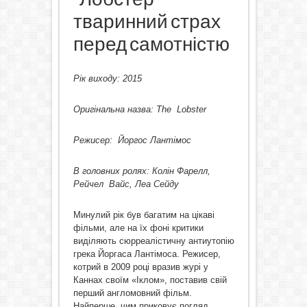
тваринний страх
перед самотністю
Рік виходу: 2015
Оригінальна назва:
The
Lobster
Режисер: Йоргос Лантімос
В головних ролях: Колін Фарелл,
Рейчел Вайс, Леа Сейду
Минулий рік був багатим на цікаві
фільми, але на їх фоні критики
виділяють сюрреалістичну антиутопію
грека Йоргаса Лантімоса. Режисер,
котрий в 2009 році вразив журі у
Каннах своїм «Іклом», поставив свій
перший англомовний фільм.
Найперше, чим приковує погляд