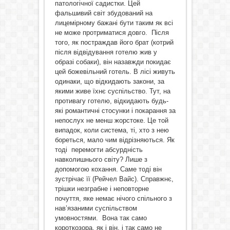
патологічної садистки. Цей
фальшивий світ збудований на
лицемірному бажані бути таким як всі
не може протриматися довго. Після
того, як постраждав його брат (котрий
після відвідування готелю жив у
образі собаки), він назавжди покидає
цей божевільний готель. В лісі живуть
одинаки, що відкидають закони, за
якими живе їхнє суспільство. Тут, на
противагу готелю, відкидають будь-
які романтичні стосунки і покарання за
непослух не менш жорстоке. Це той
випадок, коли система, ті, хто з нею
бореться, мало чим відрізняються. Як
тоді перемогти абсурдність
навколишнього світу? Лише з
допомогою кохання. Саме тоді він
зустрічає її (Рейчел Вайс). Справжнє,
трішки незграбне і неповторне
почуття, яке немає нічого спільного з
нав’язаними суспільством
умовностями. Вона так само
короткозора, як і він, і так само не