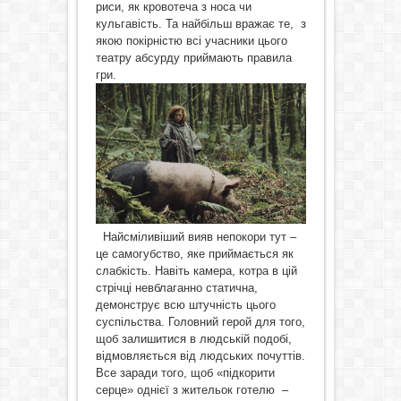
риси, як кровотеча з носа чи
кульгавість. Та найбільш вражає те, з
якою покірністю всі учасники цього
театру абсурду приймають правила
гри.
Найсміливіший вияв непокори тут –
це самогубство, яке приймається як
слабкість. Навіть камера, котра в цій
стрічці невблаганно статична,
демонструє всю штучність цього
суспільства. Головний герой для того,
щоб залишитися в людській подобі,
відмовляється від людських почуттів.
Все заради того, щоб «підкорити
серце» однієї з жительок готелю –