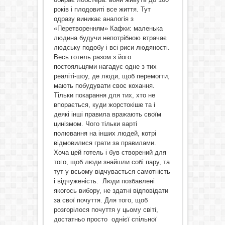
років і плодовиті все життя. Тут
одразу виникає аналогія з
«Перетворенням» Кафки: маленька
людина будучи непотрібною втрачає
людську подобу і всі риси людяності.
Весь готель разом з його
постояльцями нагадує одне з тих
реаліті-шоу, де люди, щоб перемогти,
мають побудувати своє кохання.
Тільки покарання для тих, хто не
впорається, куди жорстокіше та і
деякі інші правила вражають своїм
цинізмом. Чого тільки варті
полювання на інших людей, котрі
відмовилися грати за правилами.
Хоча цей готель і був створений для
того, щоб люди знайшли собі пару, та
тут у всьому відчувається самотність
і відчуженість. Люди позбавлені
якогось вибору, не здатні відповідати
за свої почуття. Для того, щоб
розгорілося почуття у цьому світі,
достатньо просто однієї спільної