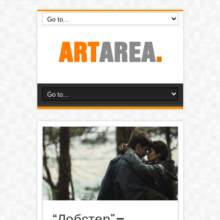
“Лобстер” –