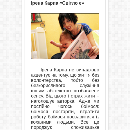
Ірена Карпа «Світло є»
Ірена Карпа не випадково
акцентує на тому, що життя без
волонтерства, тобто без
безкорисливого служіння
іншим абсолютно позбавлене
сенсу. Від цього і страх жити –
наголошує авторка. Адже ми
постійно чогось боїмося:
боїмося постаріти, втратити
роботу, боїмося посваритися із
коханими людьми. Все це
породжує споживацьке