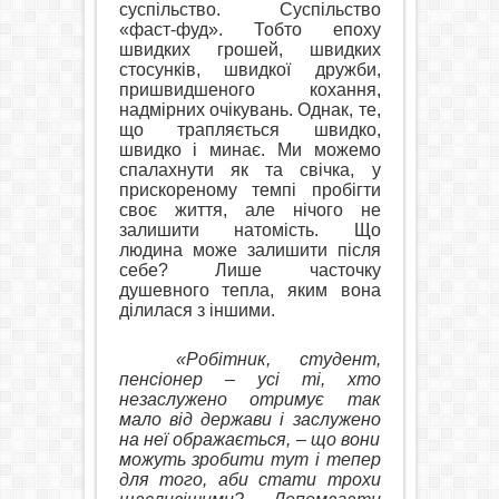
суспільство. Суспільство
«фаст-фуд». Тобто епоху
швидких грошей, швидких
стосунків, швидкої дружби,
пришвидшеного кохання,
надмірних очікувань. Однак, те,
що трапляється швидко,
швидко і минає. Ми можемо
спалахнути як та свічка, у
прискореному темпі пробігти
своє життя, але нічого не
залишити натомість. Що
людина може залишити після
себе? Лише часточку
душевного тепла, яким вона
ділилася з іншими.
«Робітник, студент,
пенсіонер – усі ті, хто
незаслужено отримує так
мало від держави і заслужено
на неї ображається, – що вони
можуть зробити тут і тепер
для того, аби стати трохи