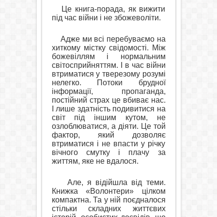
Це книга-порада, як вижити
під час війни і не збожеволіти.
Адже ми всі перебуваємо на
хиткому містку свідомості. Між
божевіллям і нормальним
світосприйняттям. І в час війни
втриматися у тверезому розумі
нелегко. Потоки брудної
інформації, пропаганда,
постійний страх це вбиває нас.
І лише здатність подивитися на
світ під іншим кутом, не
озлоблюватися, а діяти. Це той
фактор, який дозволяє
втриматися і не впасти у річку
вічного смутку і плачу за
життям, яке не вдалося.
Але, я відійшла від теми.
Книжка «Волонтери» цілком
компактна. Та у ній поєдналося
стільки складних життєвих