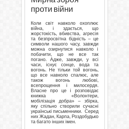
проти війни
Коли світ навколо охоплює
війна, і здається, що
жорстокість, вбивства, агресія
та безпросвітна бідність – це
символи нашого часу, завжди
можна озирнутися навколо і
побачити, що не все так
погано. Адже, завжди, у всі
часи, існує сонце, вода та
вогонь. Не тільки той вогонь,
що все навколо спалює, але
також вогонь любові,
всепрощення і милосердя.
Власне про це і розповідає
книжка «Волонтери,
мобілізація добра» – збірка,
яку спільно створили cучасні
українські письменники.
Серед
них Жадан, Карпа, Роздобудько
та багато інших імен.