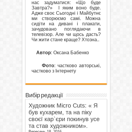
нас задуматися: «Що буде
Завтра?»
І яким воно буде.
Адже своє Сьогодні і Майбутнє
ми створюємо самі. Можна
сидіти на дивані і плакати,
зачудовано поглядаючи в
телевізор. Але чи щось дасть?
Чи жити стане краще? Хтозна..
Автор
: Оксана Бабенко
Фото
: частково авторські,
частково з Інтернету
Вибір редакції
Художник Micro Cuts: « Я
був кухарем, та на піку
своєї кар`єри покинув усе
та став художником».
Вересень 18, 2016