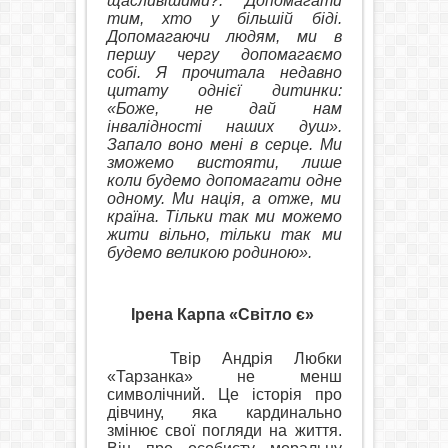
щасливішими?. Допомагати
тим, хто у більшій біді.
Допомагаючи людям, ми в
першу чергу допомагаємо
собі. Я прочитала недавно
цитату однієї дитинки:
«Боже, не дай нам
інвалідності наших душ».
Запало воно мені в серце. Ми
зможемо вистояти, лише
коли будемо допомагати одне
одному. Ми нація, а отже, ми
країна. Тільки так ми можемо
жити вільно, тільки так ми
будемо великою родиною».
Ірена Карпа «Світло є»
Твір Андрія Любки
«Тарзанка» не менш
символічний. Це історія про
дівчину, яка кардинально
змінює свої погляди на життя.