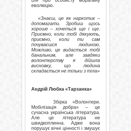
Він про особисту моральну
еволюцію.
«Знаєш, це як наркотик –
допомагати. Зробиш щось
хороше – хочеться ще і ще.
Приємно, коли тобі дякують,
приємно, коли ти сам
почуваєшся людиною.
Можливо, це видасться тобі
банальним, але завдяки
волонтерству я дійшла
висновку, що людина
складається не тільки з тіла»
Андрій Любка «Тарзанка»
Збірка «Волонтери.
Мобілізація добра» – це
сучасна українська література.
Але це література не
швидкоплинна. Адже вона
порушує вічні цінності і змушує