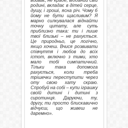
вбиває, не краде, відданий свій
родині, вкладає в дітей серце,
душу, і гроші, ясна річ. Чому б
йому не бути щасливим? Я
марно силкувалася віднайти
точну цитату, але суть
приблизно така: ти і лише
твої близькі – не рахується.
Це природньо, це логічно,
якщо хочеш. Вчися розвивати
співчуття і любов до всіх
істот, включно з тими, хто
мало тобі симпатичний.
Тільки така допомога
рахується, коли треба
трішечки переступити через
оту свою хату скраю.
Спробуй на собі – купи іграшку
своїй дитині і дитині з
сиротинця. Даруючи, ту,
другу, ти просто блискавично
відчуєш, що живеш не
даремно».