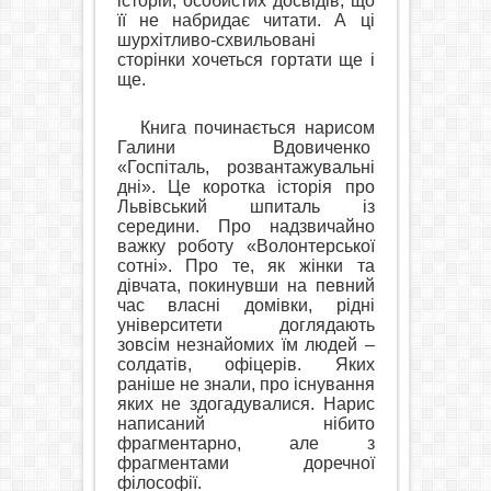
історій, особистих досвідів, що
її не набридає читати. А ці
шурхітливо-схвильовані
сторінки хочеться гортати ще і
ще.
Книга починається нарисом
Галини Вдовиченко
«Госпіталь, розвантажувальні
дні». Це коротка історія про
Львівський шпиталь із
середини. Про надзвичайно
важку роботу «Волонтерської
сотні». Про те, як жінки та
дівчата, покинувши на певний
час власні домівки, рідні
університети доглядають
зовсім незнайомих їм людей –
солдатів, офіцерів. Яких
раніше не знали, про існування
яких не здогадувалися. Нарис
написаний нібито
фрагментарно, але з
фрагментами доречної
філософії.