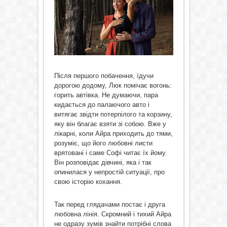
Після першого побачення, їдучи
дорогою додому, Люк помічає вогонь:
горить автівка. Не думаючи, пара
кидається до палаючого авто і
витягає звідти потерпілого та корзину,
яку він благає взяти зі собою. Вже у
лікарні, коли Айра приходить до тями,
розуміє, що його любовні листи
врятовані і саме Софі читає їх йому.
Він розповідає дівчині, яка і так
опинилася у непростій ситуації, про
свою історію кохання.
Так перед глядачами постає і друга
любовна лінія. Скромний і тихий Айра
не одразу зумів знайти потрібні слова