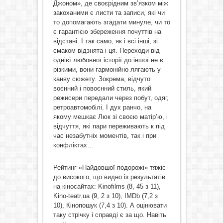
Джоном», де своєрідним зв’язком між
закоханими є листи та записи, які чи
то допомагають згадати минуле, чи то
є гарантією збереження почуттів на
відстані. І так само, як і всі інші, зі
смаком відзнята і ця. Переходи від
однієї любовної історії до іншої не є
різкими, вони гармонійно лягають у
канву сюжету. Зокрема, відчуто
воєнний і повоєнний стиль, який
режисери передали через побут, одяг,
ретроавтомобілі. І дух ранчо, на
якому мешкає Люк зі своєю матір’ю, і
відчуття, які пари переживають к під
час незабутніх моментів, так і при
конфліктах…
Рейтинг «Найдовшої подорожі» тяжіє
до високого, що видно із результатів
на кіносайтах: Kinofilms (8, 45 з 11),
Kino-teatr.ua (9, 2 з 10), IMDb (7,2 з
10), Кінопошук (7,4 з 10). А оцінювати
таку стрічку і справді є за що. Навіть