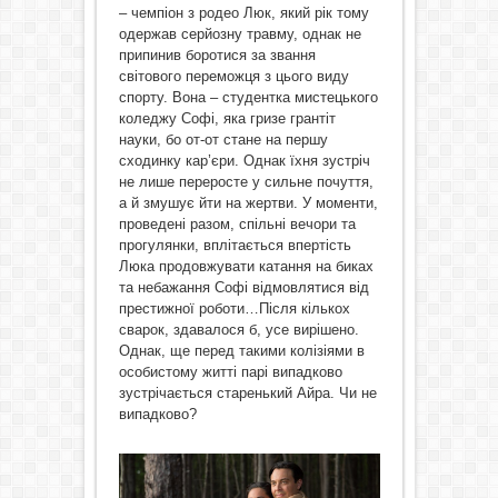
– чемпіон з родео Люк, який рік тому
одержав серйозну травму, однак не
припинив боротися за звання
світового переможця з цього виду
спорту. Вона – студентка мистецького
коледжу Софі, яка гризе грантіт
науки, бо от-от стане на першу
сходинку кар’єри. Однак їхня зустріч
не лише переросте у сильне почуття,
а й змушує йти на жертви. У моменти,
проведені разом, спільні вечори та
прогулянки, вплітається впертість
Люка продовжувати катання на биках
та небажання Софі відмовлятися від
престижної роботи…Після кількох
сварок, здавалося б, усе вирішено.
Однак, ще перед такими колізіями в
особистому житті парі випадково
зустрічається старенький Айра. Чи не
випадково?