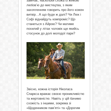
замічає, наскільки схожа із жінкою
любов’ю до мистецтва, з яким
захопленням говорить про його кожен
витвір…А що буде ж далі? Чи Люк і
Софі віднайдуть компроміс? Що
станеться з Айрою? Чи матиме
похилий у літах чоловік ще якийсь
стосунок до долі молодої пари?
Звісно, кожна історія Ніколаса
Спаркса вражає своєю проникливістю
та жертовністю. Навіть у цій бачимо
схожість з іншими, зокрема зі
«Щоденником пам’яті» та «Дорогим