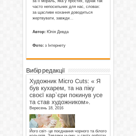
за її мораль, яка у простих, однак так
часто непосильних для нас, словах:
за щасливе кохання доводиться
жертвувати, завжди…
Автор:
Юлія Девда
Фото:
з Інтернету
Вибір редакції
Художник Micro Cuts: « Я
був кухарем, та на піку
своєї кар`єри покинув усе
та став художником».
Вересень 18, 2016
Його світ- це поєднання чорного та білого
кольорів. Завдяки цьому, у своїх роботах