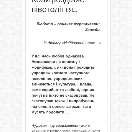
півстоліття…
Любити – означає жертвувати.
Завжди.
Із фільму «Найдовший шлях…»
У всі часи любов однакова.
Незважаючи на новизну і
модифікації, які вона проходить
упродовж кожного наступного
покоління, упродовж яких
змінюються і культура, і влада, і
саме сприйняття любові, вірних
почуттів ніхто не скасовував. Не
скасовував також і випробувань,
які сильні волею закохані таки
мусять подолати…
Чудовим підтвердженням такого
кохання є мелодрама американського