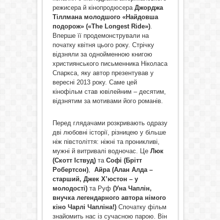
режисера й кінопродюсера
Джорджа
Тіллмана молодшого
«Найдовша
подорож» («
The
Longest
Ride
»)
.
Вперше її продемонстрували на
початку квітня цього року. Стрічку
відзняли за однойменною книгою
християнського письменника Ніколаса
Спаркса, яку автор презентував у
вересні 2013 року. Саме цей
кінофільм став ювілейним – десятим,
відзнятим за мотивами його романів.
Перед глядачами розкривають одразу
дві любовні історії, різницею у більше
ніж півстоліття: ніжні та проникливі,
мужні й витривалі водночас. Це
Люк
(Скотт Іствуд)
та
Софі (Брітт
Робертсон)
,
Айра (Алан Алда –
старший, Джек Х’юстон – у
молодості)
та Руф
(Уна Чаплін,
внучка легендарного автора німого
кіно Чарлі Чапліна!)
Спочатку фільм
знайомить нас із сучасною парою. Він