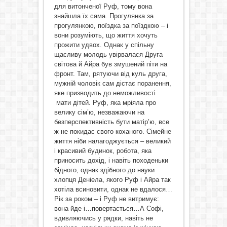
для витонченої Руф, тому вона
знайшла їх сама. Прогулянка за
прогулянкою, поїздка за поїздкою – і
вони розуміють, що життя хочуть
прожити удвох. Однак у спільну
щасливу молодь увірвалася Друга
світова й Айра був змушений піти на
фронт. Там, рятуючи від куль друга,
мужній чоловік сам дістає поранення,
яке призводить до неможливості
мати дітей. Руф, яка мріяла про
велику сім’ю, незважаючи на
безперспективність бути матір’ю, все
ж не покидає свого коханого. Сімейне
життя ніби налагоджується – великий
і красивий будинок, робота, яка
приносить дохід, і навіть походеньки
бідного, однак здібного до науки
хлопця Деніела, якого Руф і Айра так
хотіла всиновити, однак не вдалося…
Рік за роком – і Руф не витримує:
вона йде і…повертається…А Софі,
вдивляючись у рядки, навіть не