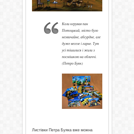
Коли керував пан
Потоцький, місто було
незвичайне, абсурдне, але
дуже веселе і гарне. Тут
усі тішилися і жили з
посмішкою на обличчі.
(Петро Буяк)
Листівки Петра Буяка вже можна