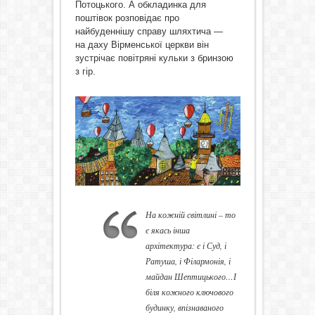
Потоцького. А обкладинка для
поштівок розповідає про
найбуденнішу справу шляхтича —
на даху Вірменської церкви він
зустрічає повітряні кульки з бринзою
з гір.
На кожній світлині – то
є якась інша
архітектура: є і Суд, і
Ратуша, і Філармонія, і
майдан Шептицького…І
біля кожного ключового
будинку, впізнаваного