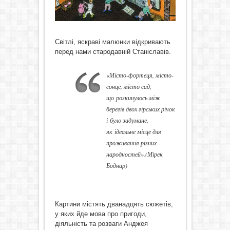
Світлі, яскраві малюнки відкривають
перед нами стародавній Станіславів.
«Місто-фортеця, місто-
сонце, місто сад,
що розкинулось між
берегів двох гірських річок
і було задумане,
як ідеальне місце для
проживання різних
народностей».(Мірек
Боднар)
Картини містять дванадцять сюжетів,
у яких йде мова про пригоди,
діяльність та розваги Анджея