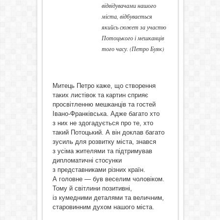
відвідувачами нашого
міста, відбувається
якийсь сюжет за участю
Потоцького і мешканців
того часу. (Петро Буяк)
Митець Петро каже, що створення
таких листівок та картин сприяє
просвітленню мешканців та гостей
Івано-Франківська. Адже багато хто
з них не здогадується про те, хто
такий Потоцький. А він доклав багато
зусиль для розвитку міста, знався
з усіма жителями та підтримував
дипломатичні стосунки
з представниками різних країн.
А головне — був веселим чоловіком.
Тому й світлини позитивні,
із кумедними деталями та величним,
старовинним духом нашого міста.