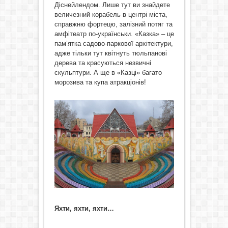
Діснейлендом. Лише тут ви знайдете
величезний корабель в центрі міста,
справжню фортецю, залізний потяг та
амфітеатр по-українськи. «Казка» – це
пам’ятка садово-паркової архітектури,
адже тільки тут квітнуть тюльпанові
дерева та красуються незвичні
скульптури. А ще в «Казці» багато
морозива та купа атракціонів!
Яхти, яхти, яхти…