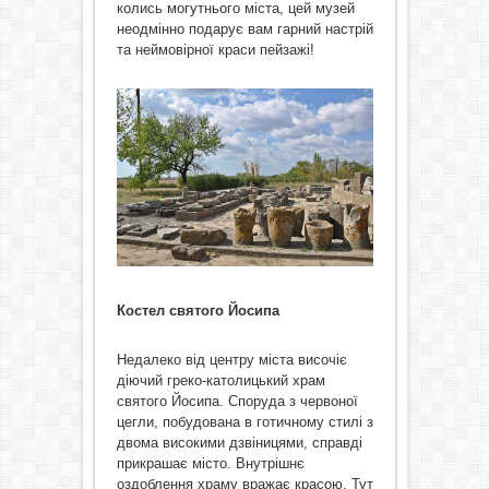
колись могутнього міста, цей музей
неодмінно подарує вам гарний настрій
та неймовірної краси пейзажі!
Костел святого Йосипа
Недалеко від центру міста височіє
діючий греко-католицький храм
святого Йосипа. Споруда з червоної
цегли, побудована в готичному стилі з
двома високими дзвіницями, справді
прикрашає місто. Внутрішнє
оздоблення храму вражає красою. Тут