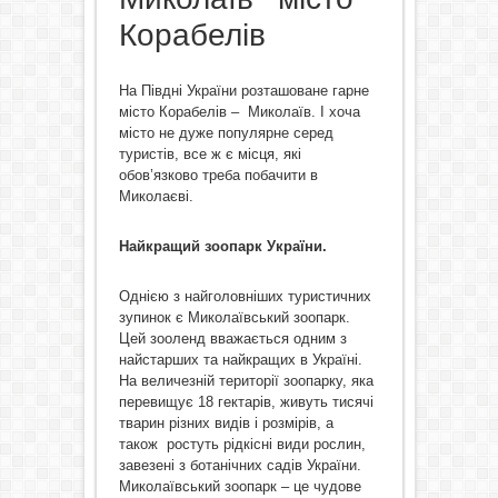
Корабелів
На Півдні України розташоване гарне
місто Корабелів – Миколаїв. І хоча
місто не дуже популярне серед
туристів, все ж є місця, які
обов’язково треба побачити в
Миколаєві.
Найкращий зоопарк України.
Однією з найголовніших туристичних
зупинок є Миколаївський зоопарк.
Цей зооленд вважається одним з
найстарших та найкращих в Україні.
На величезній території зоопарку, яка
перевищує 18 гектарів, живуть тисячі
тварин різних видів і розмірів, а
також ростуть рідкісні види рослин,
завезені з ботанічних садів України.
Миколаївський зоопарк – це чудове