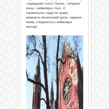
і мармурові статуї Святих, і вітражні
вікна, і неймовірні стелі. А
справжньою гордістю храму
вважають величезний орган, завдяки
якому створюються неймовірні
мелодії.