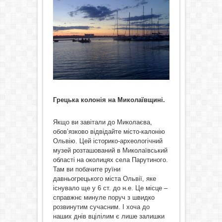
Грецька колонія на Миколаївщині.
Якщо ви завітали до Миколаєва,
обов’язково відвідайте місто-калонію
Ольвію. Цей історико-археологічний
музей розташований в Миколаївський
області на околицях села Парутиного.
Там ви побачите руїни
давньогрецького міста Ольвії, яке
існувало ще у 6 ст. до н.е. Це місце –
справжнє минуле поруч з швидко
розвинутим сучасним. І хоча до
наших днів вцілілим є лише залишки