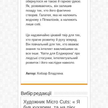
обернулося не такою й гарною ідеєю.
Як, розвиваючись, він залишив
позаду тих, хто його фактично
створив. Галатея, яка не належить
жодному з Пігмаліонів, а належить
лише собі.
Це надзвичайно цікавий твір для тих,
хто прагне розвитку й руху вперед.
Він повчальний для тих, хто вважає
знання та інтелект важливішими за
все інше. “Квіти для Елджерона” про
людські стосунки, інтелектуальний
розвиток і його наслідки навколо.
Автор:
Кобзар Владлена
Вибір редакції
Художник Micro Cuts: « Я
був кухарем, та на піку