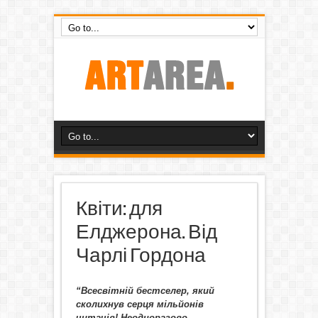
Квіти: для
Елджерона. Від
Чарлі Гордона
“Всесвітній бестселер, який
сколихнув серця мільйонів
читачів! Неодноразово