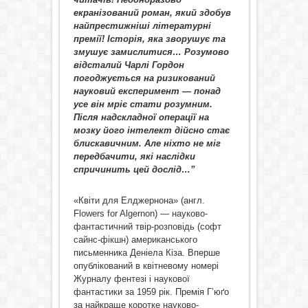
екранізований роман, який здобув
найпрестижніші літературні
премії! Історія, яка зворушує та
змушує замислитися… Розумово
відсталий Чарлі Гордон
погоджується на ризикований
науковий експеримент — понад
усе він мріє стати розумним.
Після надскладної операції на
мозку його інтелект дійсно стає
блискавичним. Але ніхто не міг
передбачити, які наслідки
спричинить цей дослід…”
«Квіти для Елджернона» (англ.
Flowers for Algernon) — науково-
фантастичний твір-розповідь (софт
сайнс-фікшн) американського
письменника Деніела Кіза. Вперше
опублікований в квітневому номері
Журналу фентезі і наукової
фантастики за 1959 рік. Премія Г’юґо
за найкраще коротке науково-