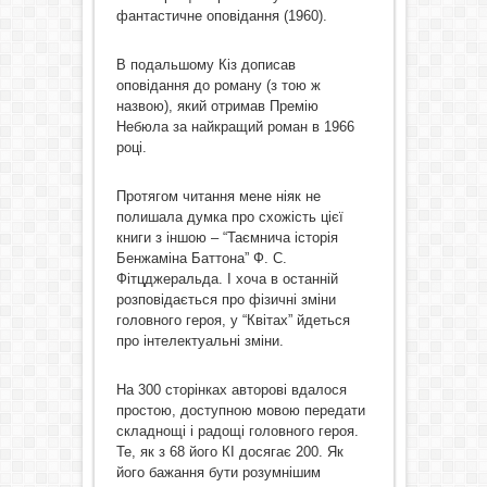
фантастичне оповідання (1960).
В подальшому Кіз дописав
оповідання до роману (з тою ж
назвою), який отримав Премію
Небюла за найкращий роман в 1966
році.
Протягом читання мене ніяк не
полишала думка про схожість цієї
книги з іншою – “Таємнича історія
Бенжаміна Баттона” Ф. С.
Фітцджеральда. І хоча в останній
розповідається про фізичні зміни
головного героя, у “Квітах” йдеться
про інтелектуальні зміни.
На 300 сторінках авторові вдалося
простою, доступною мовою передати
складнощі і радощі головного героя.
Те, як з 68 його КІ досягає 200. Як
його бажання бути розумнішим