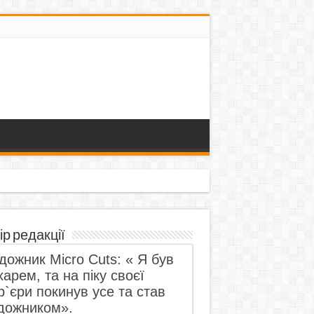
ір редакції
дожник Micro Cuts: « Я був
харем, та на піку своєї
р`єри покинув усе та став
дожником».