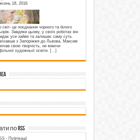
есень 18, 2016
о світ- це поєднання чорного та білого
ьорів. Завдяки цьому, у своїх роботах він
кидає усе зайве та залишає саму суть.
еїхавши з Запоріжжя до Львова, Максим
почав свою творчість, не маючи
фільної художньої освіти.
[…]
rea
ти по RSS
S - Публікації