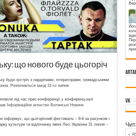
Вер
Йог
кол
від
Пер
роз
про
ку: що нового буде цьогоріч
ArtA
ьку буде зустріч з нардепами, літераторами, громадськими
онна. Розпочнеться захід 31-го липня.
овіли під час прес-конференції у конференц-залі
VK
пише
Інформаційне агенство Волинські Новини
 інформує, що цьогорічний фестиваль – 9-й за рахунком і
Чита
арку культури та відпочинку імені Лесі Українки 31 липня –
RS