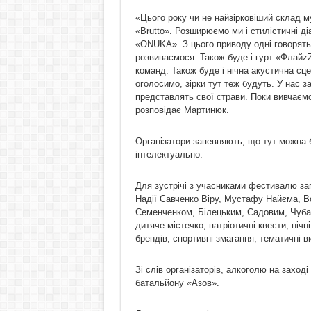
«Цього року чи не найзірковіший склад му
«Brutto». Розширюємо ми і стилістичні ді
«ONUKA». З цього приводу одні говорять,
розвиваємося. Також буде і гурт «ФлайzZ
команд. Також буде і нічна акустична сце
оголосимо, зірки тут теж будуть. У нас з
представлять свої страви. Поки вивчаємо
розповідає Мартинюк.
Організатори запевняють, що тут можна б
інтелектуально.
Для зустрічі з учасниками фестивалю за
Надії Савченко Віру, Мустафу Найєма, 
Семенченком, Білецьким, Садовим, Чубар
дитяче містечко, патріотичні квести, ніч
брендів, спортивні змагання, тематичні в
Зі слів організаторів, алкоголю на заході 
батальйону «Азов».