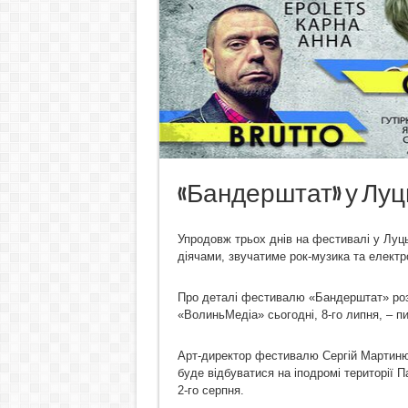
«Бандерштат» у Луць
Упродовж трьох днів на фестивалі у Луц
діячами, звучатиме рок-музика та електр
Про деталі фестивалю «Бандерштат» розп
«ВолиньМедіа» сьогодні, 8-го липня, – 
Арт-директор фестивалю Сергій Мартинюк
буде відбуватися на іподромі території П
2-го серпня.