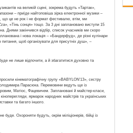
зикантів на великій сцені, зокрема будуть «Тартак»,
апазони – приїде найтоповіша зірка електронної музики –
 що це не рок і не формат фестивалю, втім, ми
zа», «Тінь сонця» тощо. За 3 дні заплановано виступи 15
на. Днями закінчився відбір, список учасників ми скоро
апланована і нова локація – «Бандерфуд», де різні кулінари
 питання, щоб організувати для присутніх душ», –
уде не лише відпочити, а й збагатитися духовно та
просили кінематографічну групу «BABYLON’13», сестру
Володимира Парасюка. Перемовини ведуть ще із
овим, Матіос, Фацевичем. Заплановані й майстер-класи,
ні кіноперегляди, ярмарок народних майстрів та українських
иставки та багато іншого.
не буде. Охороняти будуть, окрім міліціонерів, бійці із