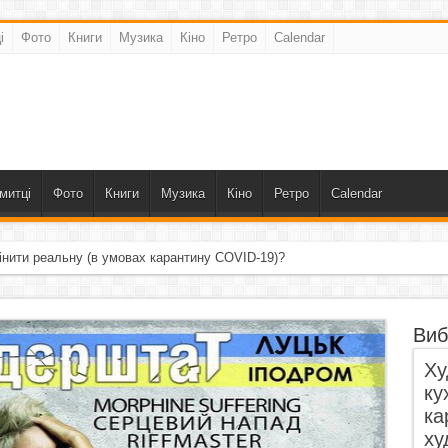
і
Фото
Книги
Музика
Кіно
Ретро
Calendar
митці
Фото
Книги
Музика
Кіно
Ретро
Calendar
інити реальну (в умовах карантину COVID-19)?
Виб
Ху
ку
ка
ху