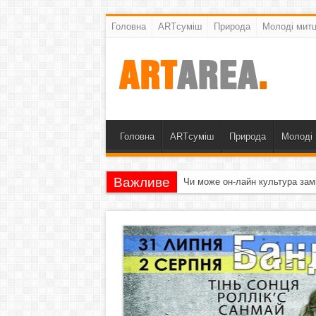
Головна
ARTсуміш
Природа
Молоді митц
Головна
ARTсуміш
Природа
Молоді 
Важливе
Чи може он-лайн культура зам