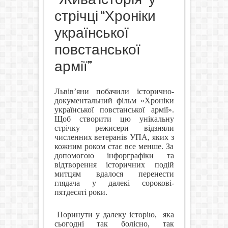
стрічці “Хроніки
української
повстанської
армії”
Львів’яни побачили історично-
документальний фільм «Хроніки
української повстанської армії».
Щоб створити цю унікальну
стрічку режисери відзняли
численних ветеранів УПА, яких з
кожним роком стає все менше. За
допомогою інфорграфіки та
відтворення історичних подій
митцям вдалося перенести
глядача у далекі сорокові-
пятдесяті роки.
Поринути у далеку історію,
яка
сьогодні так болісно, так