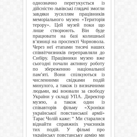
однозначно перегукується із
дійсністю львівські глядачі змогли
завдяки зусиллям працівників
меморіального музею «Територія
терору». Цей музей поки що
лише створюють. Він буде
працювати на базі колишньої
в’язниці на проспекті Чорновола.
Через неї етапами тисячі наших
співвітчизників переправляли до
Сибіру. Працівники музею вже
сьогодні почали активну роботу
по збереженню національної
пам’яті. Вони спілкуються із
численними свідками подій
минулого, а також із визначними
людьми, які воювали за свободу
України у складі УПА. Директор
музею, а також один із
співавторів фільму «Хроніки
української повстанської армії»
Тарас Чолій каже: “
Ми старалися
віднайти справжніх учасників
тих подій. У фільмі про
українську повстанську армію ми