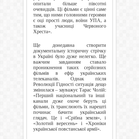
опитали більше півсотні
очевидців. Ці фільми є цінні саме
тим, що ними головними героями
є оці прості люди, воїни УПА, а
також учасниці Червоного
Хреста».
Ще донедавна створити
документальну історичну стрічку
в Україні було дуже нелегко. Ще
важчим завданням ставало
проникнення таких серйозних
фільмів в ефір українських
телеканалів. Однак після
Революції Гідності ситуація дещо
змінилася – зауважує Тарас Чолій:
«Перший національний та інші
канали дуже охоче беруть ці
фільми, їх транслюють їх нарешті
починає бачити український
глядач. Це і «Срібна земля», і
«Золотий вересень» і «Хроніки
української повстанської армії».