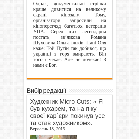
Однак, документальні стрічки
краще дивитися на великому
екрані кінозалу. Тому,
організатори запросили на
кіноперегляд багатьох ветеранів
УПА. Серед них легендарна
постать, зв’язкова Романа
Шухевича Ольга Ільків. Пані Оля
каже:
Той Путін так добився, що
українці з горя вмирають. Він
того і чекає. Але не дочекає! З
нами є Бог.
Вибір редакції
Художник Micro Cuts: « Я
був кухарем, та на піку
своєї кар`єри покинув усе
та став художником».
Вересень 18, 2016