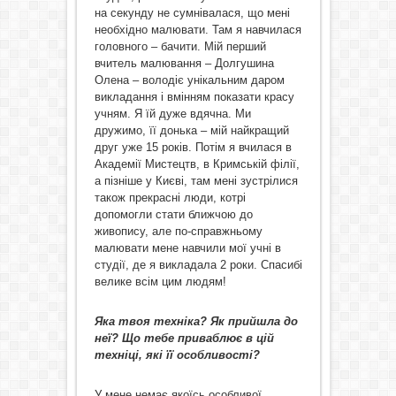
на секунду не сумнівалася, що мені
необхідно малювати. Там я навчилася
головного – бачити. Мій перший
вчитель малювання – Долгушина
Олена – володіє унікальним даром
викладання і вмінням показати красу
учням. Я їй дуже вдячна. Ми
дружимо, її донька – мій найкращий
друг уже 15 років. Потім я вчилася в
Академії Мистецтв, в Кримській філії,
а пізніше у Києві, там мені зустрілися
також прекрасні люди, котрі
допомогли стати ближчою до
живопису, але по-справжньому
малювати мене навчили мої учні в
студії, де я викладала 2 роки. Спасибі
велике всім цим людям!
Яка твоя техніка? Як прийшла до
неї? Що тебе приваблює в цій
техніці, які її особливості?
У мене немає якоїсь особливої