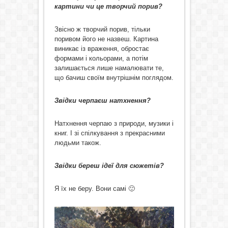
картини чи це творчий порив?
Звісно ж творчий порив, тільки
поривом його не назвеш. Картина
виникає із враження, обростає
формами і кольорами, а потім
залишається лише намалювати те,
що бачиш своїм внутрішнім поглядом.
Звідки черпаєш натхнення?
Натхнення черпаю з природи, музики і
книг. І зі спілкування з прекрасними
людьми також.
Звідки береш ідеї для сюжетів?
Я їх не беру. Вони самі 🙂