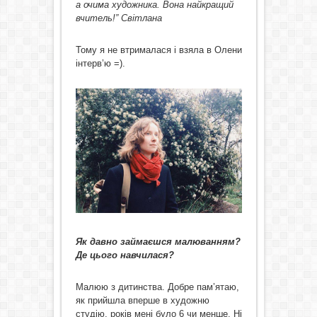
а очима художника. Вона найкращий
вчитель!” Світлана
Тому я не втрималася і взяла в Олени
інтерв’ю =).
Як давно займаєшся малюванням?
Де цього навчилася?
Малюю з дитинства. Добре пам’ятаю,
як прийшла вперше в художню
студію, років мені було 6 чи менше. Ні