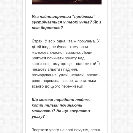
Яка найпоширеніша “проблема”
зустрічається у твоїх учнів? Як з
нею боротися?
Страх. У всіх одна і та ж проблема. У
дітей іноді не буває, тому вони
малюють класно і виразно. Люди
бояться починати роботу над
картиною, тому що це – ціле життя! Їх
чекають зльоти і падіння,
розчарування, удачі, невдачі, врешті-
решт, перемога, звісно, але скільки
всього до цього переживеш!
Що можеш порадити людям,
котрі тільки починають
малювати? На що звертати
увагу?
Звертати увагу на свої почуття, перш