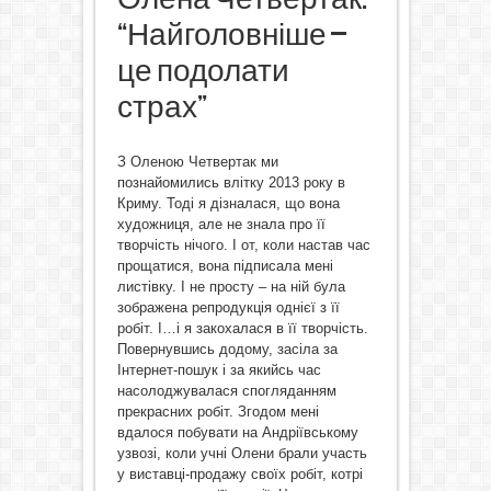
“Найголовніше –
це подолати
страх”
З Оленою Четвертак ми
познайомились влітку 2013 року в
Криму. Тоді я дізналася, що вона
художниця, але не знала про її
творчість нічого. І от, коли настав час
прощатися, вона підписала мені
листівку. І не просту – на ній була
зображена репродукція однієї з її
робіт. І…і я закохалася в її творчість.
Повернувшись додому, засіла за
Інтернет-пошук і за якийсь час
насолоджувалася спогляданням
прекрасних робіт. Згодом мені
вдалося побувати на Андріївському
узвозі, коли учні Олени брали участь
у виставці-продажу своїх робіт, котрі