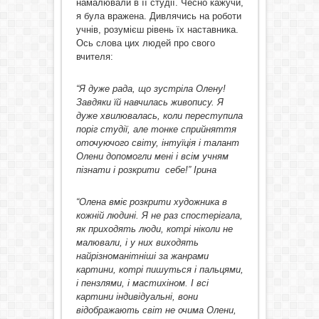
намалювали в її студії. Чесно кажучи,
я була вражена. Дивлячись на роботи
учнів, розумієш рівень їх наставника.
Ось слова цих людей про свого
вчителя:
“Я дуже рада, що зустріла Олену!
Завдяки їй навчилась живопису. Я
дуже хвилювалась, коли переступила
поріг студії, але тонке сприйняття
оточуючого світу, інтуїція і талант
Олени допомогли мені і всім учням
пізнати і розкрити себе!” Ірина
“Олена вміє розкрити художника в
кожній людині. Я не раз спостерігала,
як приходять люди, котрі ніколи не
малювали, і у них виходять
найрізноманітніші за жанрами
картини, котрі пишуться і пальцями,
і пензлями, і мастихіном. І всі
картини індивідуальні, вони
відображають світ не очима Олени,