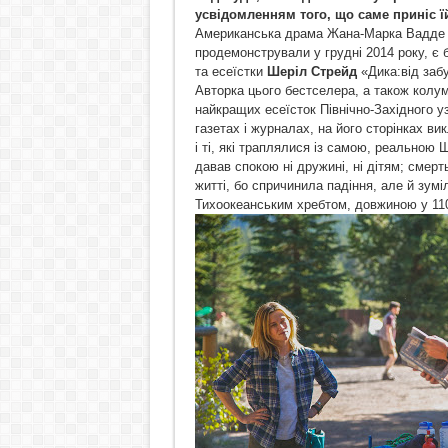
усвідомленням того, що саме приніс ї
Американська драма Жана-Марка Вадд
продемонстрували у грудні 2014 року, є 
та есеїстки
Шеріл Стрейд
«Дика:від забу
Авторка цього бестселера, а також колум
найкращих есеїсток Північно-Західного 
газетах і журналах, на його сторінках вик
і ті, які траплялися із самою, реальною 
давав спокою ні дружині, ні дітям; смер
житті, бо спричинила падіння, але й зумі
Тихоокеанським хребтом, довжиною у 1100 