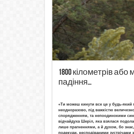
1800 кілометрів або 
падіння…
«Ти можеш кинути все це у будь-який
неодноразово, під важкістю величезн
спорядженням, та непоодинокими синц
відчайдуха Шеріл, яка взялася подола
лише прагненнями, а й духом, бо знає
подекуди, несподіваними зустрічами з