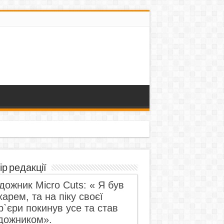
ір редакції
дожник Micro Cuts: « Я був
харем, та на піку своєї
р`єри покинув усе та став
дожником».