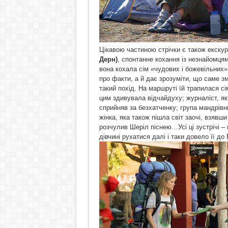
Цікавою частиною стрічки є також екскур
Дерн)
, спонтанне кохання із незнайомцям
вона кохала сім «чудових і божевільних» 
про факти, а й дає зрозуміти, що саме з
такий похід. На маршруті їй трапилася сім
цим здивувала відчайдуху; журналіст, я
сприйняв за безхатченку; група мандрівн
жінка, яка також пішла світ заочі, взявши
розчулив Шеріл піснею…Усі ці зустрічі –
дівчині рухатися далі і таки довело її до