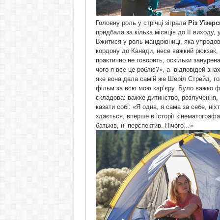
Головну роль у стрічці зіграла
Різ Уїзер
придбала за кілька місяців до її виходу,
Вжитися у роль мандрівниці, яка упродо
кордону до Канади, несе важкий рюкзак, 
практично не говорить, оскільки занурена
чого я все це роблю?», а відповідей знах
яке вона дала самій же Шеріл Стрейд, го
фільм за всю мою кар’єру. Було важко ф
складова: важке дитинство, розлучення, 
казати собі: «Я одна, я сама за себе, ніх
здається, вперше в історії кінематографа 
батьків, ні перспектив. Нічого…»