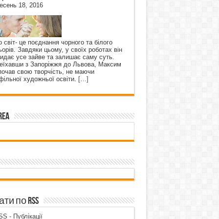
есень 18, 2016
о світ- це поєднання чорного та білого
ьорів. Завдяки цьому, у своїх роботах він
кидає усе зайве та залишає саму суть.
еїхавши з Запоріжжя до Львова, Максим
почав свою творчість, не маючи
фільної художньої освіти.
[…]
rea
ти по RSS
S - Публікації