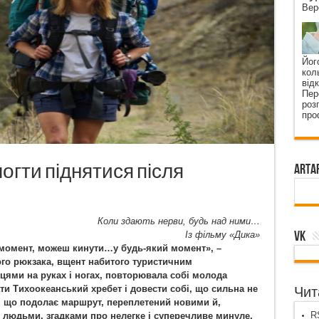
Вер
Йог
кол
від
Пер
роз
про
могти піднятися після
ArtA
Коли здають нерви, будь над ними…
VK
Із фільму «Дика»
 момент, можеш кинути…у будь-який момент», –
ого рюкзака, вщент набитого туристичним
ями на руках і ногах, повторювала собі молода
ти Тихоокеанський хребет і довести собі, що сильна не
Чита
, що подолає маршрут, переплетений новими й,
RS
 людьми, згадками про нелегке і суперечливе минуле,