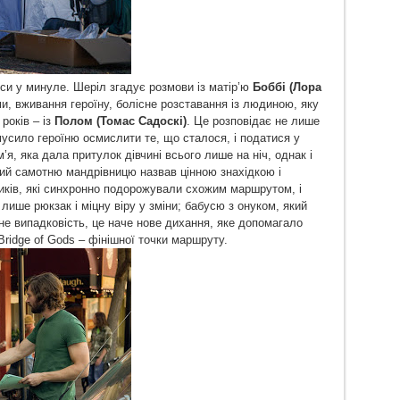
си у минуле. Шеріл згадує розмови із матір’ю
Боббі (Лора
и, вживання героїну, болісне розставання із людиною, яку
років – із
Полом (Томас Садоскі)
. Це розповідає не лише
мусило героїню осмислити те, що сталося, і податися у
’я, яка дала притулок дівчині всього лише на ніч, однак і
кий самотню мандрівницю назвав цінною знахідкою і
иків, які синхронно подорожували схожим маршрутом, і
 лише рюкзак і міцну віру у зміни; бабусю з онуком, який
 не випадковість, це наче нове дихання, яке допомагало
 Bridge of Gods – фінішної точки маршруту.