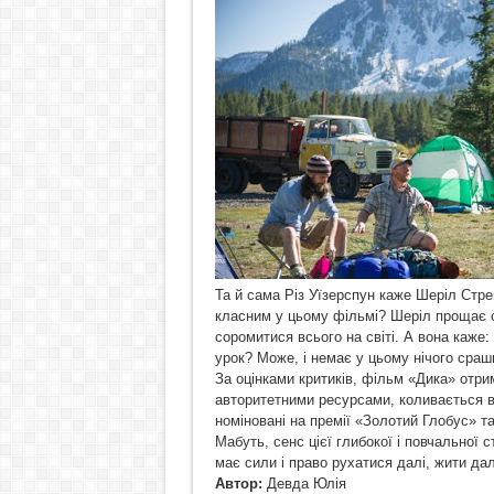
Та й сама Різ Уїзерспун каже Шеріл Стр
класним у цьому фільмі? Шеріл прощає с
соромитися всього на світі. А вона каже
урок? Може, і немає у цьому нічого сраш
За оцінками критиків, фільм «Дика» отрим
авторитетними ресурсами, коливається від
номіновані на премії «Золотий Глобус» т
Мабуть, сенс цієї глибокої і повчальної
має сили і право рухатися далі, жити да
Автор:
Девда Юлія