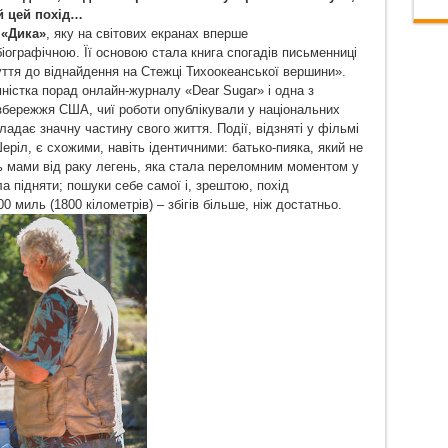
й цей похід…
е
«Дика»
, яку на світових екранах вперше
біографічною. Її основою стала книга спогадів письменниці
ття до віднайдення на Стежці Тихоокеанської вершини».
ністка порад онлайн-журналу «Dear Sugar» і одна з
узбережжя США, чиї роботи опублікували у національних
ладає значну частину свого життя. Події, відзняті у фільмі
Шеріл, є схожими, навіть ідентичними: батько-пияка, який не
ть мами від раку легень, яка стала переломним моментом у
ла підняти; пошуки себе самої і, зрештою, похід
миль (1800 кілометрів) – збігів більше, ніж достатньо.