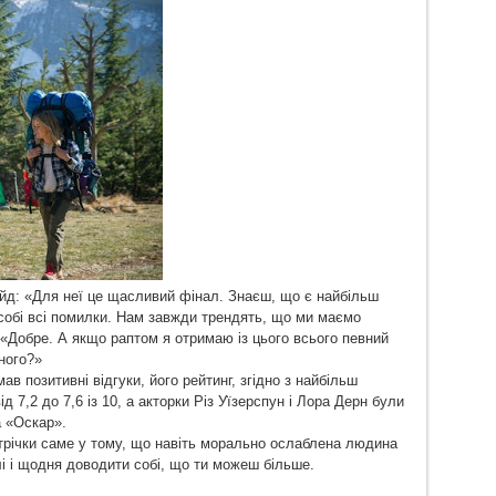
ейд: «Для неї це щасливий фінал. Знаєш, що є найбільш
обі всі помилки. Нам завжди трендять, що ми маємо
: «Добре. А якщо раптом я отримаю із цього всього певний
ного?»
ав позитивні відгуки, його рейтинг, згідно з найбільш
 7,2 до 7,6 із 10, а акторки Різ Уїзерспун і Лора Дерн були
а «Оскар».
 стрічки саме у тому, що навіть морально ослаблена людина
лі і щодня доводити собі, що ти можеш більше.