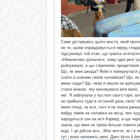
Саме діставшись цього моста, який проля
не те, щоби оправдовується перед гляда
підсумовує той етап, що зуміла осягнути
«Неможливо дізнатися, чому одні речі тра
руйнування, а що спричиняє процвітання
Що, як мені шкода? Якби я повернулася у 
спати із кожним своїм чоловіком? Що, як 
мене сюди? Що, якби я ніколи не врятува
стала жінкою, яку виховувала моя мати, з
неї. Я заблукала у пустелі свого горя, ал
не прийшла туди в останній день своєї п
мене похід, за все, чого я не знала раніш
вийду заміж за чоловіка на місці, яке чу
народиться син на ім’я Карвер, а ще чере
знала, що мені не треба більше ловити р
воді. І це дійсно все…Моє життя, як і в
тут і воно належить мені. Дико було б йо