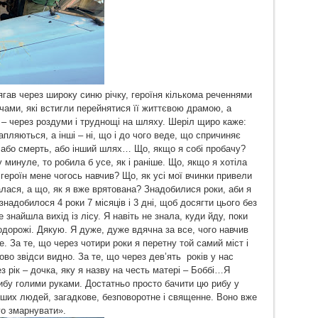
гав через широку синю річку, героїня кількома реченнями
чами, які встигли перейнятися її життєвою драмою, а
 – через роздуми і труднощі на шляху. Шеріл щиро каже:
пляються, а інші – ні, що і до чого веде, що спричиняє
 або смерть, або інший шлях… Що, якщо я собі пробачу?
минуле, то робила б усе, як і раніше. Що, якщо я хотіла
героїн мене чогось навчив? Що, як усі мої вчинки привели
лася, а що, як я вже врятована? Знадобилися роки, аби я
надобилося 4 роки 7 місяців і 3 дні, щоб досягти цього без
е знайшла вихід із лісу. Я навіть не знала, куди йду, поки
одорожі. Дякую. Я дуже, дуже вдячна за все, чого навчив
е. За те, що через чотири роки я перетну той самий міст і
дово звідси видно. За те, що через дев’ять років у нас
з рік – дочка, яку я назву на честь матері – Боббі…Я
ибу голими руками. Достатньо просто бачити цю рибу у
 інших людей, загадкове, безповоротне і священне. Воно вже
го змарнувати».