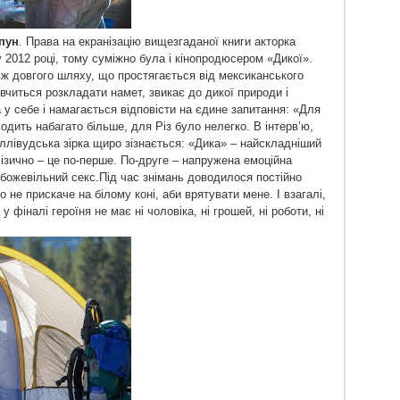
спун
. Права на екранізацію вищезгаданої книги акторка
 у 2012 році, тому суміжно була і кінопродюсером «Дикої».
вж довгого шляху, що простягається від мексиканського
вчиться розкладати намет, звикає до дикої природи і
 у себе і намагається відповісти на єдине запитання: «Для
одить набагато більше, для Різ було нелегко. В інтерв’ю,
ллівудська зірка щиро зізнається: «Дика» – найскладніший
ізично – це по-перше. По-друге – напружена емоційна
божевільний секс.Під час знімань доводилося постійно
то не прискаче на білому коні, аби врятувати мене. І взагалі,
у фіналі героїня не має ні чоловіка, ні грошей, ні роботи, ні