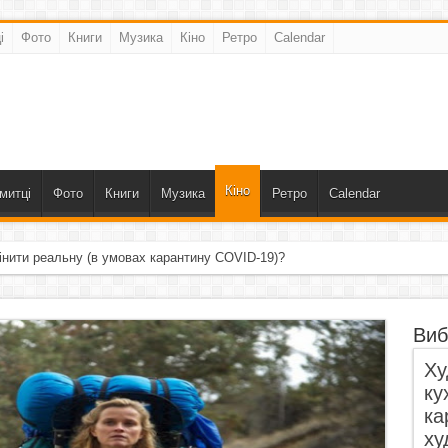
і
Фото
Книги
Музика
Кіно
Ретро
Calendar
Кіно
митці
Фото
Книги
Музика
Ретро
Calendar
інити реальну (в умовах карантину COVID-19)?
Виб
Ху
ку
ка
ху