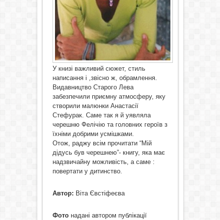
У книзі важливий сюжет, стиль
написання і ,звісно ж, обрамлення.
Видавництво Старого Лева
забезпечили приємну атмосферу, яку
створили малюнки Анастасії
Стефурак. Саме так я й уявляла
черешню Фелічію та головних героїв з
їхніми добрими усмішками.
Отож, раджу всім прочитати “Мій
дідусь був черешнею”- книгу, яка має
надзвичайну можливість, а саме :
повертати у дитинство.
Автор:
Віта Євстіфеєва
Фото
надані автором публікації