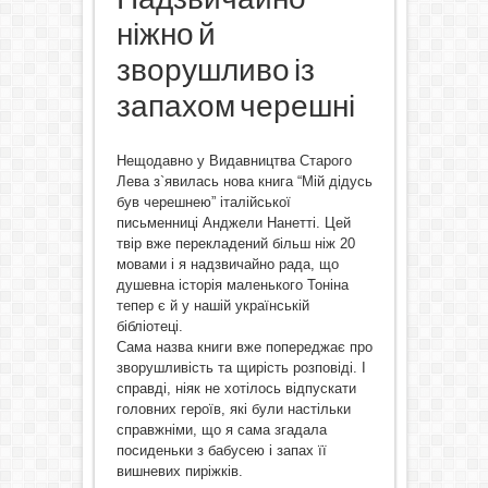
ніжно й
зворушливо із
запахом черешні
Нещодавно у Видавництва Старого
Лева з`явилась нова книга “Мій дідусь
був черешнею” італійської
письменниці Анджели Нанетті. Цей
твір вже перекладений більш ніж 20
мовами і я надзвичайно рада, що
душевна історія маленького Тоніна
тепер є й у нашій українській
бібліотеці.
Сама назва книги вже попереджає про
зворушливість та щирість розповіді. І
справді, ніяк не хотілось відпускати
головних героїв, які були настільки
справжніми, що я сама згадала
посиденьки з бабусею і запах її
вишневих пиріжків.