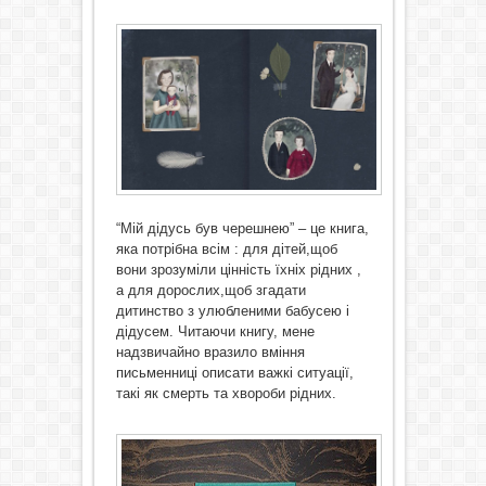
“Мій дідусь був черешнею” – це книга,
яка потрібна всім : для дітей,щоб
вони зрозуміли цінність їхніх рідних ,
а для дорослих,щоб згадати
дитинство з улюбленими бабусею і
дідусем. Читаючи книгу, мене
надзвичайно вразило вміння
письменниці описати важкі ситуації,
такі як смерть та хвороби рідних.