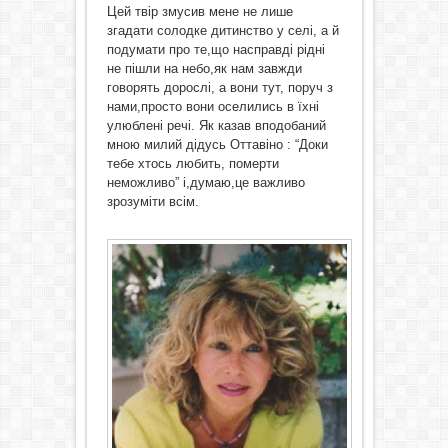
Цей твір змусив мене не лише
згадати солодке дитинство у селі, а й
подумати про те,що насправді рідні
не пішли на небо,як нам завжди
говорять дорослі, а вони тут, поруч з
нами,просто вони оселились в їхні
улюблені речі. Як казав вподобаний
мною милий дідусь Оттавіно : “Доки
тебе хтось любить, померти
неможливо” і,думаю,це важливо
зрозуміти всім.