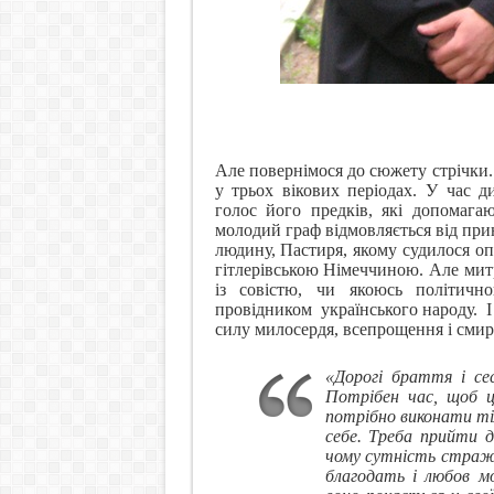
(на фото кадр з філь
Але повернімося до сюжету стрічки.
у трьох вікових періодах. У час 
голос його предків, які допомаг
молодий граф відмовляється від прин
людину, Пастиря, якому судилося оп
гітлерівською Німеччиною. Але мит
із совістю, чи якоюсь політичн
провідником
українського народу.
І
силу милосердя, всепрощення і смир
«Дорогі браття і се
Потрібен час, щоб це
потрібно виконати тіл
себе. Треба прийти 
чому сутність стражд
благодать і любов м