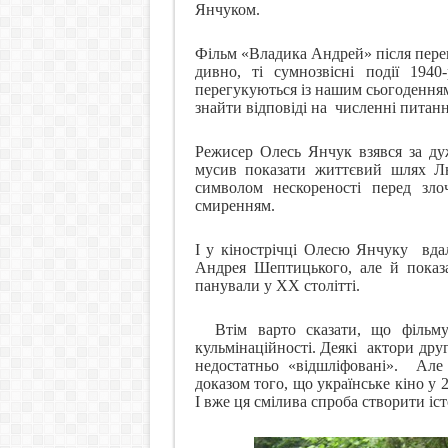
Янчуком.
Фільм «Владика Андрей» після перег
дивно, ті сумнозвісні події 1940
перегукуються із нашим сьогодення
знайти відповіді на
численні питанн
Режисер Олесь Янчук взявся за дуж
мусив показати життєвий шлях Лю
символом нескореності перед зл
смиренням.
І у кінострічці Олесю Янчуку
вда
Андрея Шептицького, але й показа
панували у ХХ столітті.
Втім варто сказати, що фільму 
кульмінаційності. Деякі
актори друг
недостатньо «відшліфовані».
Але 
доказом того, що українське кіно у 
І вже ця смілива спроба створити іст