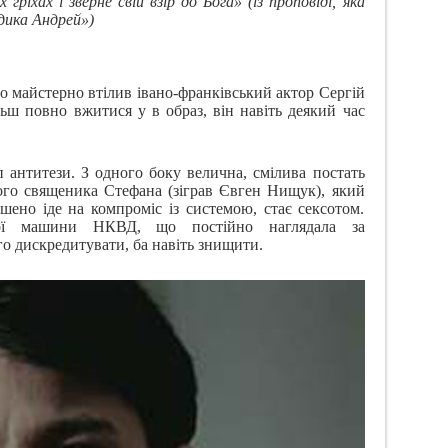
х гріхах і зверне свій взір до Бога»
(із проповіді, яка
дика Андрей»)
 майстерно втілив івано-франківський актор Сергій
ьш повно вжитися у в образ, він навіть деякий час
 антитези. З одного боку велична, смілива постать
ого священика Стефана (зіграв Євген Нищук), який
ено іде на компроміс із системою, стає сексотом.
ної машини НКВД, що постійно наглядала за
о дискредитувати, ба навіть знищити.