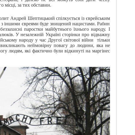
го місці, за тих обставин.
олит Андрей Шептицький спілкується із єврейським
м з іншими євреями буде знищений нацистами. Рабин
беззахисні паростки майбутнього їхнього народу. І
люків. У незалежній Україні сторінки про відважну
ському народу у час Другої світової війни
тільки
І викликають неймовірну повагу до людини, яка не
огу людям, які фактично були відкинуті на маргінес