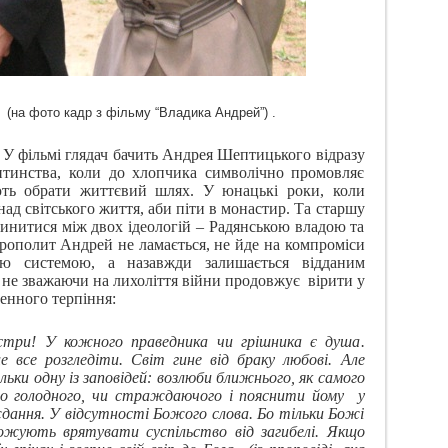
му “Владика Андрей”) .
 У фільмі глядач бачить Андрея Шептицького відразу
дитинства, коли до хлопчика символічно промовляє
ають обрати життєвий шлях. У юнацькі роки, коли
ад світського життя, аби піти в монастир. Та старшу
инитися між двох ідеологій – Радянською владою та
рополит Андрей не ламається, не йде на компроміси
ою системою, а назавжди залишається відданим
 не зважаючи на лихоліття війни продовжує
вірити у
енного терпіння:
стри! У кожного праведника чи грішника є душа.
 все розгледіти. Світ гине від браку любові. Але
ьки одну із заповідей: возлюби ближнього, як самого
до голодного, чи страждаючого і пояснити йому
у
ання. У відсутності Божого слова. Бо тільки Божі
ожують врятувати суспільство від загибелі. Якщо