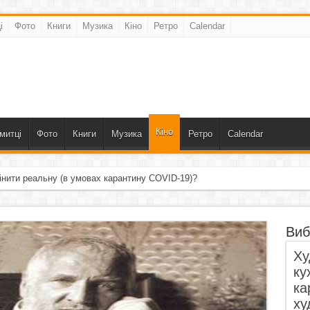
і
Фото
Книги
Музика
Кіно
Ретро
Calendar
Кіно
митці
Фото
Книги
Музика
Ретро
Calendar
інити реальну (в умовах карантину COVID-19)?
Виб
Ху
ку
ка
ху