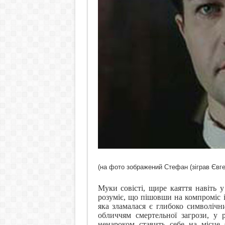
(на фото зображений Стефан (зіграв Євг
Муки совісті, щире каяття навіть 
розуміє, що пішовши на компроміс і
яка зламалася є глибоко символічн
обличчям смертельної загрози, у 
ненароком ставить себе на місце 