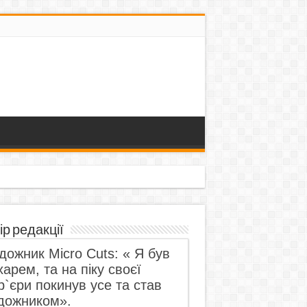
ір редакції
дожник Micro Cuts: « Я був
харем, та на піку своєї
р`єри покинув усе та став
дожником».