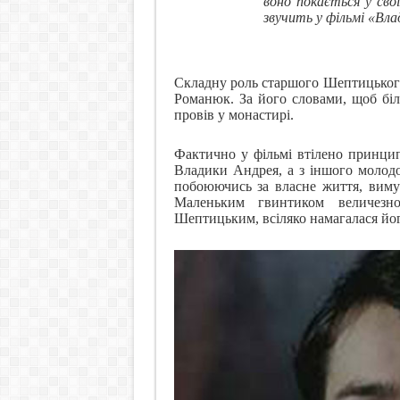
воно покається у свої
звучить у фільмі «Вла
Складну роль старшого Шептицького
Романюк. За його словами, щоб біл
провів у монастирі.
Фактично у фільмі втілено принцип
Владики Андрея, а з іншого молод
побоюючись за власне життя, вимуш
Маленьким гвинтиком величез
Шептицьким, всіляко намагалася йог