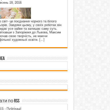
есень 18, 2016
о світ- це поєднання чорного та білого
ьорів. Завдяки цьому, у своїх роботах він
кидає усе зайве та залишає саму суть.
еїхавши з Запоріжжя до Львова, Максим
почав свою творчість, не маючи
фільної художньої освіти.
[…]
rea
ти по RSS
S - Публікації