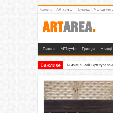
Головна
ARTсуміш
Природа
Молоді митц
Головна
ARTсуміш
Природа
Молоді 
Важливе
Чи може он-лайн культура зам