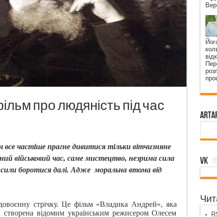
Вер
Йог
кол
від
Пер
роз
про
ільм про людяність під час
ArtA
 все частіше прагне дивитися тільки вітчизняне
адний військовий час, саме мистецтво, незрима сила
VK
і сили боротися далі. Адже
моральна втома від
Чита
довоєнну стрічку. Це фільм «Владика Андрей», яка
а створена відомим українським режисером Олесем
RS