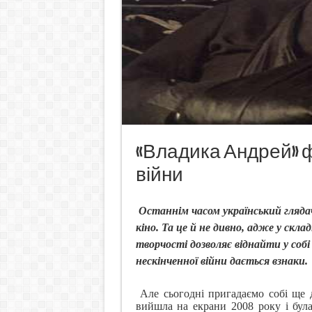
«Владика Андрей» ф
війни
Останнім часом український глядач
кіно. Та це й не дивно, адже у скл
творчості дозволяє віднайти у соб
нескінченної війни дається взнаки.
Але сьогодні пригадаємо собі ще 
вийшла на екрани 2008 року і бул