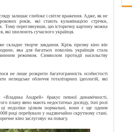
ляду залишає глибоке і світле враження. Адже, як не
-рокових років, які стають кульмінацією стрічки,
м.
Тому переглянувши, цю історичну картину можна
я, які хвилюють сучасного українця.
е складне творче завдання. Крізь призму кіно він
дини, яка для багатьох поколінь українців стала
очинним режимом. Символом протидії насильству
лося не лише розкрити багатогранність особистості
ти нелюдське обличчя тоталітарних ідеологій, які
«Владика Андрей» бракує певної динамічності,
ого плану явно мають недостатньо досвіду, їхні ролі
ці недоліки цілком нормальні, вони є ще одним
2008 році перебувало у надзвичайно скрутному стані.
оричне кіно заслуговує на повагу.