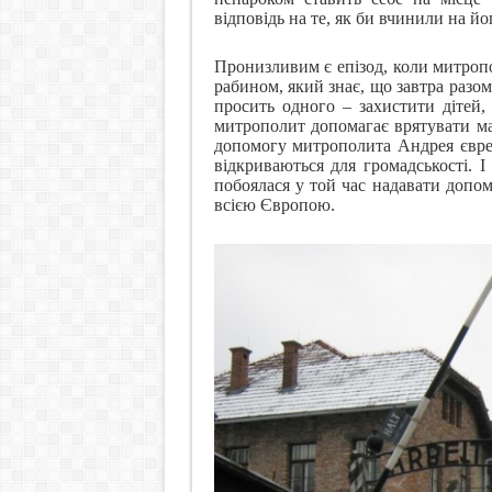
відповідь на те, як би вчинили на йо
Пронизливим є епізод, коли митроп
рабином, який знає, що завтра разо
просить одного – захистити дітей, 
митрополит допомагає врятувати ма
допомогу митрополита Андрея єврей
відкриваються для громадськості. 
побоялася у той час надавати допом
всією Європою.