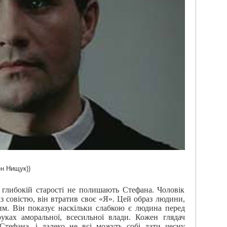
ен Нищук))
у глибокій старості не полишають Стефана. Чоловік
з совістю, він втратив своє «Я». Цей образ людини,
им. Він показує наскільки слабкою є людина перед
руках аморальної, всесильної влади. Кожен глядач
Стефана, і далеко не всі можуть собі дати чесну