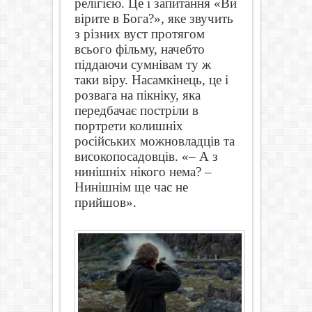
релігією. Це і запитання «Ви
вірите в Бога?», яке звучить
з різних вуст протягом
всього фільму, начебто
піддаючи сумнівам ту ж
таки віру. Насамкінець, це і
розвага на пікніку, яка
передбачає постріли в
портрети колишніх
російських можновладців та
високопосадовців. «– А з
нинішніх нікого нема? –
Нинішнім ще час не
прийшов».