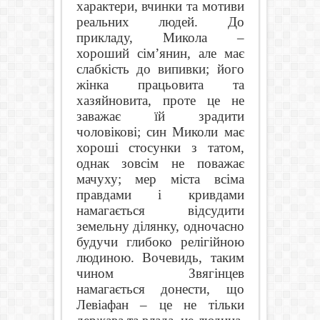
характери, вчинки та мотиви
реальних людей. До
прикладу, Микола –
хороший сім’янин, але має
слабкість до випивки; його
жінка працьовита та
хазяйновита, проте це не
заважає їй зрадити
чоловікові; син Миколи має
хороші стосунки з татом,
однак зовсім не поважає
мачуху; мер міста всіма
правдами і кривдами
намагається відсудити
земельну ділянку, одночасно
будучи глибоко релігійною
людиною. Вочевидь, таким
чином Звягінцев
намагається донести, що
Левіафан – це не тільки