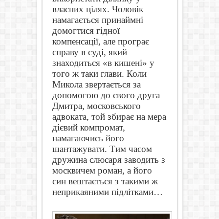
власних цілях. Чоловік
намагається принаймні
домогтися гідної
компенсації, але програє
справу в суді, який
знаходиться «в кишені» у
того ж таки глави. Коли
Микола звертається за
допомогою до свого друга
Дмитра, московського
адвоката, той збирає на мера
дієвий компромат,
намагаючись його
шантажувати. Тим часом
дружина слюсаря заводить з
москвичем роман, а його
син вештається з такими ж
неприкаяними підлітками…