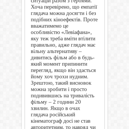
ситуацій разом з героями.
Хоча перевірено, що емпатії
глядача можна досягти і без
подібних кіноефектів. Проте
вважатимемо це
особливістю «Левіафана»,
яку теж треба вміти втілити
правильно, адже глядач має
вільну альтернативу –
дивитись фільм або в будь-
який момент припинити
перегляд, якщо він здасться
йому хоч трохи нудним.
Зрештою, такий висновок
можна зробити і просто
подивившись на тривалість
фільму – 2 години 20
хвилин. Якщо в очах
глядача російський
кінематограф досі не став
авторитетним, то навряд чи