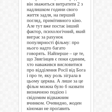
він зважиться витратити 2 з
надлишком години свого
життя задля, на перший
погляд, примітивного кіно.
Але тут вже постає інший
фактор, психологічний, який
виграє за рахунок
популярності фільму: про
нього надто багато
говорять. Найперше – це те,
що Звягінцев є поки єдиним,
хто наважився висловитися
про відділення Росії від Бога
і про те, яку роль зіграла в
цьому церква. А лише за це
фільм можна було б назвати
визначною подією і
свідомим відважним
вчинком. Очевидно, жоден
кіноман не проґавить