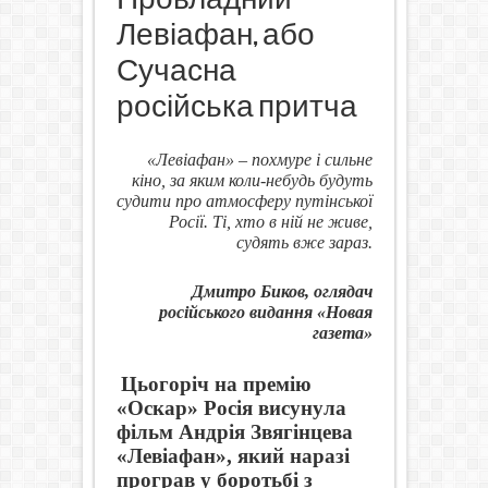
Левіафан, або
Сучасна
російська притча
«Левіафан» – похмуре і сильне
кіно, за яким коли-небудь будуть
судити про атмосферу путінської
Росії. Ті, хто в ній не живе,
судять вже зараз.
Дмитро Биков, оглядач
російського видання «Новая
газета»
Цьогоріч на премію
«Оскар» Росія висунула
фільм Андрія Звягінцева
«Левіафан», який наразі
програв у боротьбі з