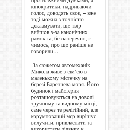
протилежними думками, а
кінокритики, надриваючи
голос, доводять своє,
–
вже
тоді можна з точністю
декламувати, що твір
вийшов з-за канонічних
рамок та, беззаперечно, є
чимось, про що раніше не
говорили…
За сюжетом автомеханік
Микола живе з сім
’
єю в
маленькому містечку на
березі Баренцева моря. Його
будинок і майстерня
розташовуються на доволі
зручному та видному місці,
саме через те релігійний, але
корумпований мер вирішує
вилучити, привласнити та
використати ділянку у