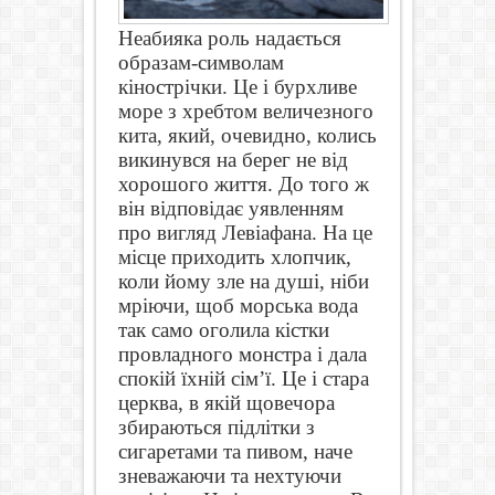
Неабияка роль надається
образам-символам
кінострічки. Це і бурхливе
море з хребтом величезного
кита, який, очевидно, колись
викинувся на берег не від
хорошого життя. До того ж
він відповідає уявленням
про вигляд Левіафана. На це
місце приходить хлопчик,
коли йому зле на душі, ніби
мріючи, щоб морська вода
так само оголила кістки
провладного монстра і дала
спокій їхній сім’ї. Це і стара
церква, в якій щовечора
збираються підлітки з
сигаретами та пивом, наче
зневажаючи та нехтуючи