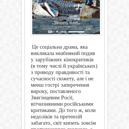
Це соціальна драма, яка
викликала неабиякий подив
у зарубіжних кінокритиків
(в тому числі й українських)
з приводу правдивості та
сучасності сюжету, але і не
менш гострі заперечення
вироку, поставленого
Звягінцевим Росії,
вітчизняними російськими
критиками. До того ж, коли
недоліків та претензій
забагато, світ кипить зовсім