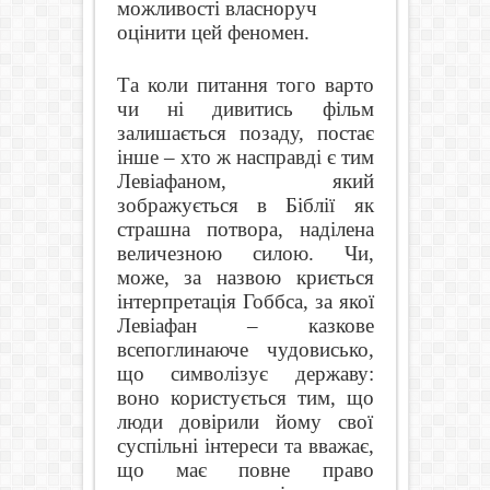
можливості власноруч
оцінити цей феномен.
Та коли питання того варто
чи ні дивитись фільм
залишається позаду, постає
інше – хто ж насправді є тим
Левіафаном, який
зображується в Біблії як
страшна потвора, наділена
величезною силою. Чи,
може, за назвою криється
інтерпретація Гоббса, за якої
Левіафан – казкове
всепоглинаюче чудовисько,
що символізує державу:
воно користується тим, що
люди довірили йому свої
суспільні інтереси та вважає,
що має повне право