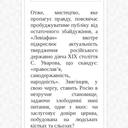
Отже, мистецтво, яке
пропагує правду, повсякчас
пробуджуватиме публіку від
остаточного збайдужіння, а
«Левіафан» вкотре
підкреслює актуальність
твердження російського
державно діяча ХІХ століття
С. Уварова, що скандує:
«православ’я,
самодержавність,
народність». Звягінцев, у
свою чергу, ставить Росію в
незручне становище,
задаючи злободенні нині
питання, одне з яких: чи
заслуговує довіри церква,
побудована на людських
кістках та сльозах?