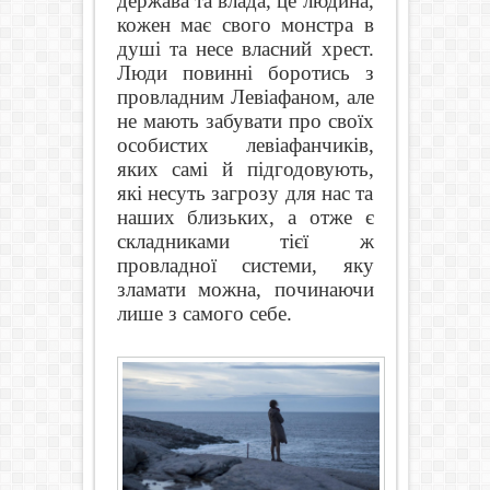
держава та влада, це людина,
кожен має свого монстра в
душі та несе власний хрест.
Люди повинні боротись з
провладним Левіафаном, але
не мають забувати про своїх
особистих левіафанчиків,
яких самі й підгодовують,
які несуть загрозу для нас та
наших близьких, а отже є
складниками тієї ж
провладної системи, яку
зламати можна, починаючи
лише з самого себе.