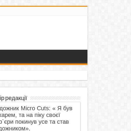
ір редакції
дожник Micro Cuts: « Я був
харем, та на піку своєї
р`єри покинув усе та став
дожником».