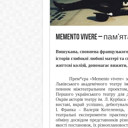
Memento vivere – пам’
Вишукана, сповнена французького 
історія глибокої любові матері та с
життєві колізії, допомагає вижити
П
рем*єра «
Memento
vivere
»
з
Львівського академічного театру і
певним міжтеатральним проектом
Першого українського театру для 
Окрім акторів театру ім. Л. Курбаса
виставі, вкрай успішно, дебютувал
І. Франка – Валерія Котеленець,
театральні експерименти практику
обміну досвідом представників різн
якості постановок, їх різноплановост