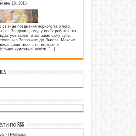
есень 18, 2016
о світ- це поєднання чорного та білого
ьорів. Завдяки цьому, у своїх роботах він
кидає усе зайве та залишає саму суть.
еїхавши з Запоріжжя до Львова, Максим
почав свою творчість, не маючи
фільної художньої освіти.
[…]
rea
ти по RSS
S - Публікації