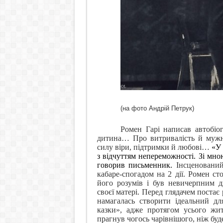
(на фото Андрій Петрук)
Ромен Гарі написав автобіо
дитина… Про витривалість й мужні
силу віри, підтримки й любові…
«У 
з відчуттям непереможності. Зі мною
говорив письменник.
Інсценовани
кабаре-спогадом на 2 дії. Ромен ст
його розумів і був невичерпним д
своєї матері. Перед глядачем поста
намагалась створити ідеальний дл
казки», адже протягом усього жи
прагнув чогось чарівнішого, ніж бу