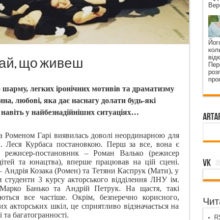
Вер
Йог
кол
від
ятай, що живеш
Пер
роз
про
шарму, легких іронічних мотивів та драматизму
ина, любові, яка дає наснагу долати будь-які
, навіть у найбезнадійніших ситуаціях…
ArtA
а Роменом Гарі виявилась
доволі
неординарною для
м. Леся Курбаса
постановкою
. Перш за все, вона є
, режисер-постановник – Роман Валько (режисер
VK
дітей та юнацтва), вперше працював на цій сцені.
 – Андрія Козака (Ромен) та Тетяни Каспрук (Мати), у
и студенти 3 курсу акторського відділення ЛНУ ім.
 Марко Банько та Андрій Петрук. На щастя, такі
ються все частіше. Окрім, безперечно корисного,
Чита
их акторських шкіл, це сприятливо відзначається на
і та багатогранності.
RS