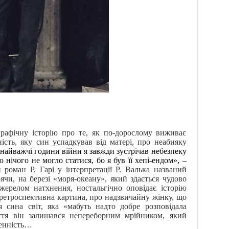
графічну історію про те, як по-дорослому виживає
сть, яку син успадкував від матері, про неабияку
найважчі години війни я завжди зустрічав небезпеку
 нічого не могло статися, бо я був її хепі-ендом», –
й роман
Р.
Гарі у інтерпретації Р. Валька названий
оячи, на березі «моря-океану», який здається чудово
жерелом натхнення, ностальгічно оповідає історію
є ретроспективна картина, про надзвичайну жінку, що
я сина світ, яка «мабуть надто добре розповідала
ття він залишався непереборним мрійником, який
денність…