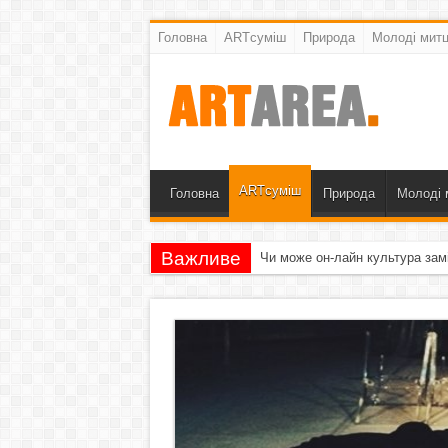
Головна
ARTсуміш
Природа
Молоді митц
ARTсуміш
Головна
Природа
Молоді 
Важливе
Чи може он-лайн культура зам