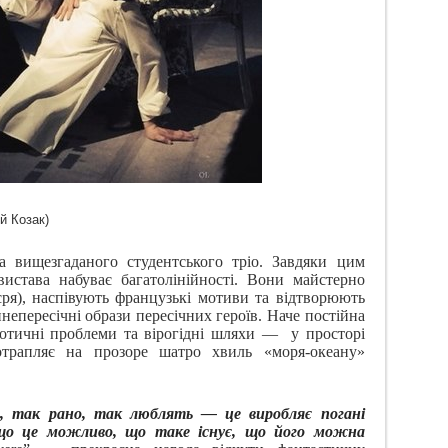
й Козак)
 вищезгаданого студентського тріо. Завдяки цим
истава набуває багатолінійності. Вони
майстерно
єря), наспівують французькі мотиви та відтворюють
и
непересічні образи пересічних героїв
.
Наче
постійна
аотичні проблеми та вірогідні шляхи —
у просторі
отрапляє на прозоре шатро хвиль «
моря-океану
»
, так рано, так люблять —
ц
е виробляє погані
 що це можливо, що таке існує, що його можна