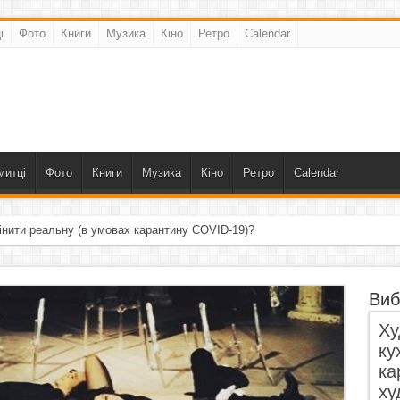
і
Фото
Книги
Музика
Кіно
Ретро
Calendar
митці
Фото
Книги
Музика
Кіно
Ретро
Calendar
інити реальну (в умовах карантину COVID-19)?
Виб
Ху
ку
ка
ху