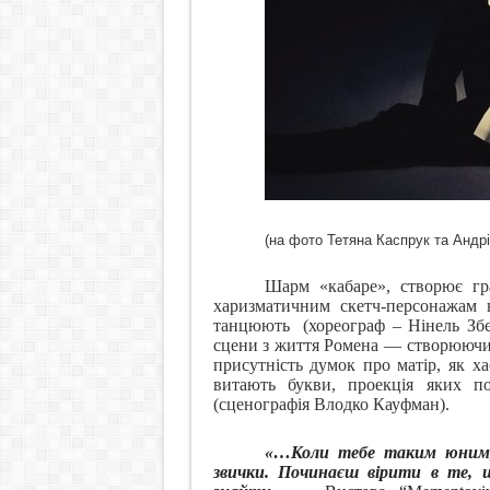
(на фото Тетяна Каспрук та Андрі
Шарм «кабаре», створює гра
харизматичним скетч-персонажам в
танцюють
(хореограф – Нінель Зб
сцени з життя
Ромена — створююч
присутність думок про матір, як х
витають букви, проекція яких п
(сценографія Влодко Кауфман)
.
«…
К
оли тебе таким юним
звички. Починаєш вірити в те,