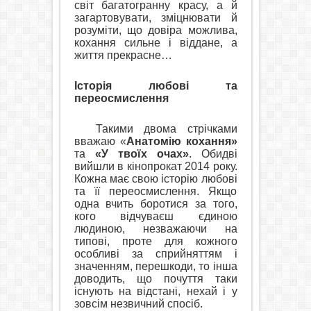
світ багатогранну красу, а й
загартовувати, зміцнювати й
розуміти, що довіра можлива,
кохання сильне і віддане, а
життя прекрасне…
Історія любові та
переосмислення
Такими двома стрічками
вважаю «
Анатомію кохання»
та
«У твоїх очах»
. Обидві
вийшли в кінопрокат 2014 року.
Кожна має свою історію любові
та її переосмислення. Якщо
одна вчить боротися за того,
кого відчуваєш єдиною
людиною, незважаючи на
типові, проте для кожного
особливі за сприйняттям і
значенням, перешкоди, то інша
доводить, що почуття таки
існують на відстані, нехай і у
зовсім незвичний спосіб.