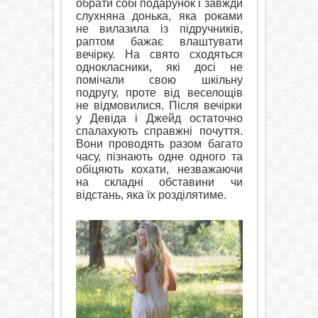
обрати собі подарунок і завжди
слухняна донька, яка роками
не вилазила із підручників,
раптом бажає влаштувати
вечірку. На свято сходяться
однокласники, які досі не
помічали свою шкільну
подругу, проте від веселощів
не відмовилися. Після вечірки
у Девіда і Джейд остаточно
спалахують справжні почуття.
Вони проводять разом багато
часу, пізнають одне одного та
обіцяють кохати, незважаючи
на складні обставини чи
відстань, яка їх розділятиме.