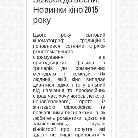
Новинки кіно 2015
року
Цього року світовий
кінематограф традиційно
поповнився сотнями стрічок
різнотематичного
спрямування: від
пригодницьких фільмів і
трилерів до романтичних
мелодрам і комедій.
Як
людина, якій кіно випадає
дивитися рідко, і то у вільний
від навчання та професійних
справ час, хочу чогось легкого,
ненав’язливого, проте із
життєвою філософією та
повчальними висновками, а як
любитель романтики, довго не
замислюючись, шукаю
кіноісторії про почуття, які
здатні не лише приносити у