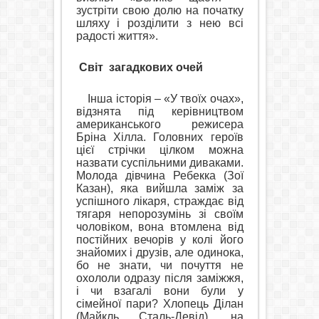
зустріти свою долю на початку
шляху і розділити з нею всі
радості життя».
Світ загадкових очей
Інша історія – «У твоїх очах»,
відзнята під керівництвом
американського режисера
Бріна Хілла. Головних героїв
цієї стрічки цілком можна
назвати суспільними диваками.
Молода дівчина Ребекка (Зої
Казан), яка вийшла заміж за
успішного лікаря, страждає від
тягаря непорозумінь зі своїм
чоловіком, вона втомлена від
постійних вечорів у колі його
знайомих і друзів, але одинока,
бо не знати, чи почуття не
охололи одразу після заміжжя,
і чи взагалі вони були у
сімейної пари? Хлопець Ділан
(Майкль Сталь-Девід), на