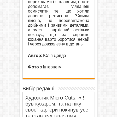
переходами і є плавним, проте
допомагає глядачеві
осмислити те, що хотіли
донести режисери. Зйомка
якісна, не перевантажена
дрібними і зайвими деталями,
а зміст – вартісний, оскільки
показує, що за справжє
кохання варто боротися, нехай
і через довжелезну відстань.
Автор
: Юлія Девда
Фото
з Інтернету
Вибір редакції
Художник Micro Cuts: « Я
був кухарем, та на піку
своєї кар`єри покинув усе
та став художником».