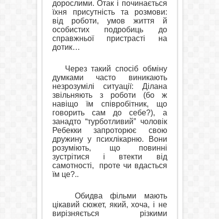
дорослими. Отак і починається
їхня присутність та розмови:
від роботи, умов життя й
особистих подробиць до
справжньої пристрасті на
дотик…
Через такий спосіб обміну
думками часто виникають
незрозумілі ситуації: Ділана
звільняють з роботи (бо ж
навіщо їм співробітник, що
говорить сам до себе?), а
занадто “турботливий” чоловік
Ребекки запроторює свою
дружину у психлікарню.
Вони
розуміють, що повинні
зустрітися і втекти від
самотності,
проте чи вдасться
їм це?..
Обидва фільми мають
цікавий сюжет, який, хоча, і не
вирізняється різкими