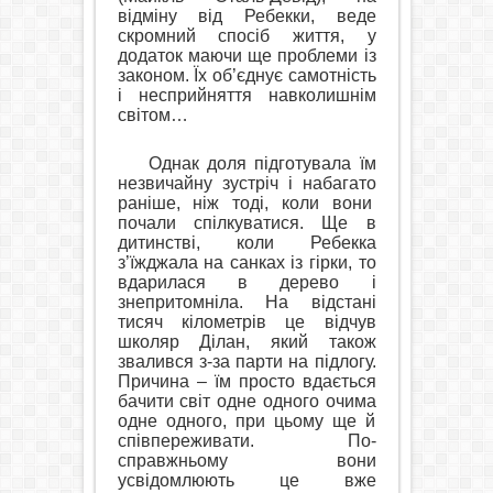
відміну від Ребекки, веде
скромний спосіб життя, у
додаток маючи ще проблеми із
законом. Їх об’єднує самотність
і несприйняття навколишнім
світом…
Однак доля підготувала їм
незвичайну зустріч і набагато
раніше, ніж тоді, коли вони
почали спілкуватися. Ще в
дитинстві, коли Ребекка
з’їжджала на санках із гірки, то
вдарилася в дерево і
знепритомніла. На відстані
тисяч кілометрів це відчув
школяр Ділан, який також
звалився з-за парти на підлогу.
Причина – їм просто вдається
бачити світ одне одного очима
одне одного, при цьому ще й
співпереживати. По-
справжньому вони
усвідомлюють це вже