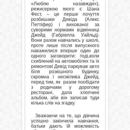
«Люблю назавжди»),
режисеркою якого є Шана
Фест, – це перше почуття
розбишаки Девіда (Алекс
Петтіфер) і вихованої за
суворими нормами відмінниці
Джейд (Габріелла Уайльд).
Вони разом навчались у школі,
проте лише після випускного
наважилися вперше один до
одного заговорити: тоді,коли
схиблений на автомобілях та їх
ремонтові Девід паркував авто
біля розкішного будинку,
скромна і несмілива Джейд,
перед тим, як
разом пообідати
з родичами у дорогому
ресторані, дала хлопчині
альбом, аби він записав туди
кілька слів на згадку.
Зважаючи на те, що дівчина
успішно закінчила навчання,
батьки дають їй можливість