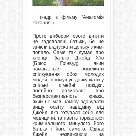
(кадр з фільму “Анатомія
кохання”)
Проте вибором свого дитяти
не задоволені батьки, бо не
звикли відпускати доньку з ким-
попало. Саме так думає про
хлопця батько Джейд Х’ю
(Брюс Грінвуд), який
намагається обмежити
спілкування обох молодих
людей:
примушує дочку їхати у
спільні сімейні поїздки,
постійно розмовляє про
безперспективність юнака,
який не мав наміру здобувати
вищу освіту навідміну від
Джейд, яка готувала себе для
медицини, та навіть торкається
кримінального минулого його
батька і його самого. Однак
Джейд, незважаючи на