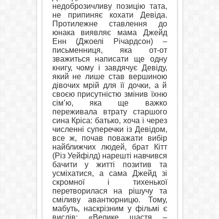
недоброзичливу позицію тата,
не припиняє кохати Девіда.
Протилежне ставлення до
юнака виявляє мама Джейд
Енн (Джоелі Річардсон) –
письменниця, яка от-от
зважиться написати ще одну
книгу, чому і завдячує Девіду,
який не лише став вершиною
дівочих мрій для її дочки, а й
своєю присутністю змінив їхню
сім’ю, яка ще важко
переживала втрату старшого
сина Кріса: батько, хоча і через
численні суперечки із Девідом,
все ж, почав поважати вибір
найближчих людей, брат Кітт
(Різ Уейфілд) нарешті навчився
бачити у житті позитив та
усміхатися, а сама Джейд зі
скромної і тихенької
перетворилася на рішучу та
сміливу авантюрницю. Тому,
мабуть, наскрізним у фільмі є
вислів: «Велике щастя –