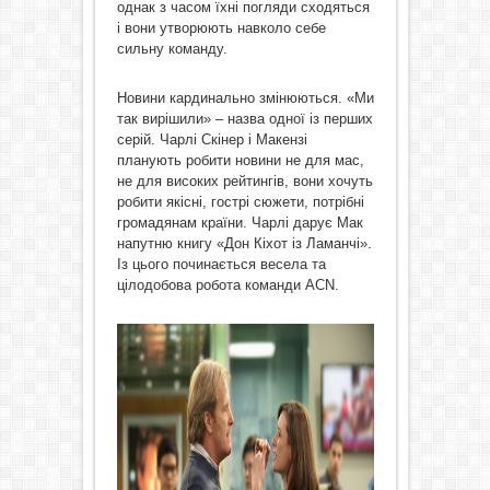
однак з часом їхні погляди сходяться
і вони утворюють навколо себе
сильну команду.
Новини кардинально змінюються. «Ми
так вирішили» – назва одної із перших
серій. Чарлі Скінер і Макензі
планують робити новини не для мас,
не для високих рейтингів, вони хочуть
робити якісні, гострі сюжети, потрібні
громадянам країни. Чарлі дарує Мак
напутню книгу «Дон Кіхот із Ламанчі».
Із цього починається весела та
цілодобова робота команди АСN.