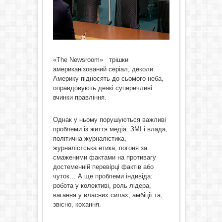
«The Newsroom» трішки
американізований серіал, деколи
Америку підносять до сьомого неба,
оправдовують деякі суперечливі
вчинки правління.
Однак у ньому порушуються важливі
проблеми із життя медіа: ЗМІ і влада,
політична журналістика,
журналістська етика, погоня за
смаженими фактами на противагу
достеменній перевірці фактів або
чуток… А ще проблеми індивіда:
робота у колективі, роль лідера,
вагання у власних силах, амбіції та,
звісно, кохання.