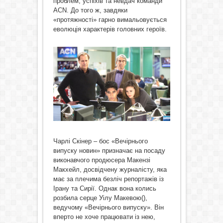
проблем, успіхів та невдач команди
АСN. До того ж, завдяки
«протяжності» гарно вимальовується
еволюція характерів головних героїв.
Чарлі Скінер – бос «Вечірнього
випуску новин» призначає на посаду
виконавчого продюсера Макензі
Макхейл, досвідчену журналісту, яка
має за плечима безліч репортажів із
Ірану та Сирії. Однак вона колись
розбила серце Уілу Макевою(),
ведучому «Вечірнього випуску». Він
вперто не хоче працювати із нею,