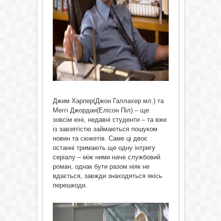
Джим Харпер(Джон Галлахер мл.) та
Меггі Джордан(Елісон Піл) – ще
зовсім юні, недавні студенти – та вже
із завзятістю займаються пошуком
новин та сюжетів. Саме ці двоє
останні тримають ще одну інтригу
серіалу – між ними наче службовий
роман, однак бути разом ніяк не
вдається, завжди знаходяться якісь
перешкоди.