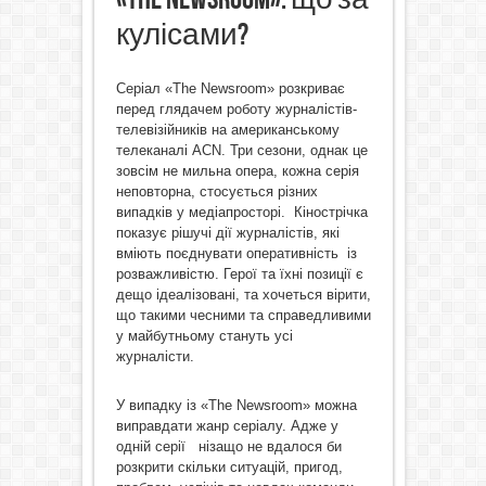
кулісами?
Серіал «The Newsroom» розкриває
перед глядачем роботу журналістів-
телевізійників на американському
телеканалі АСN. Три сезони, однак це
зовсім не мильна опера, кожна серія
неповторна, стосується різних
випадків у медіапросторі. Кінострічка
показує рішучі дії журналістів, які
вміють поєднувати оперативність із
розважливістю. Герої та їхні позиції є
дещо ідеалізовані, та хочеться вірити,
що такими чесними та справедливими
у майбутньому стануть усі
журналісти.
У випадку із «The Newsroom» можна
виправдати жанр серіалу. Адже у
одній серії нізащо не вдалося би
розкрити скільки ситуацій, пригод,