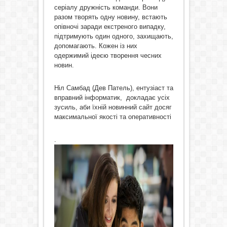
серіалу дружність команди. Вони
разом творять одну новину, встають
опівночі заради екстреного випадку,
підтримують один одного, захищають,
допомагають. Кожен із них
одержимий ідеєю творення чесних
новин.
Ніл Самбад (Дев Патель), ентузіаст та
вправний інформатик, докладає усіх
зусиль, аби їхній новинний сайт досяг
максимальної якості та оперативності
.