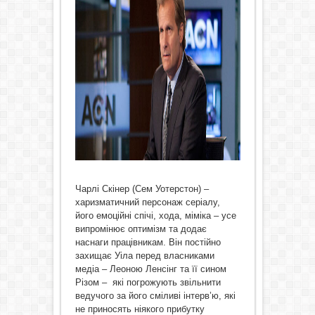
Чарлі Скінер (Сем Уотерстон) –
харизматичний персонаж серіалу,
його емоційні спічі, хода, міміка – усе
випромінює оптимізм та додає
наснаги працівникам. Він постійно
захищає Уіла перед власниками
медіа – Леоною Ленсінг та її сином
Різом – які погрожують звільнити
ведучого за його сміливі інтерв’ю, які
не приносять ніякого прибутку