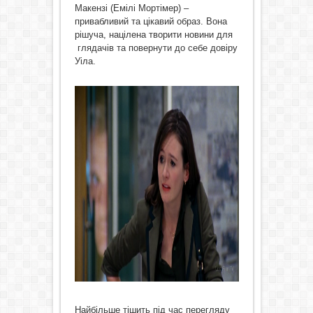
Макензі (Емілі Мортімер) –
привабливий та цікавий образ. Вона
рішуча, націлена творити новини для
глядачів та повернути до себе довіру
Уіла.
Найбільше тішить під час перегляду