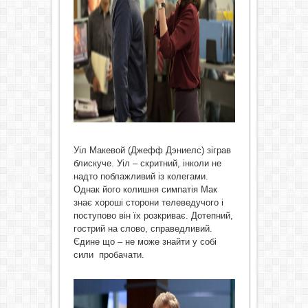
Уіл Макевой (Джефф Дэниелс) зіграв
блискуче. Уіл – скритний, інколи не
надто поблажливий із колегами.
Однак його колишня симпатія Мак
знає хороші сторони телеведучого і
поступово він їх розкриває. Дотепний,
гострий на слово, справедливий.
Єдине що – не може знайти у собі
сили пробачати.