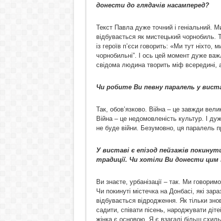
донести до глядачів насамперед?
Текст Павла дуже точний і геніальний. М
відбувається як мистецький чорнобиль. 
із героїв п’єси говорить: «Ми тут ніхто, 
чорнобильні”. І ось цей момент дуже ва
свідома людина творить міф всередині, а
Чи робите Ви певну паралель у виста
Так, обов’язково. Війна – це завжди вели
Війна – це недомовленість культур. І ду
не буде війни. Безумовно, ця паралель п
У виставі є епізод пейзажів покинути
традиції. Чи хотіли Ви донести цим 
Ви знаєте, урбанізації – так. Ми говорим
Чи покинуті містечка на Донбасі, які зара
відбувається відродження. Як тільки зно
садити, співати пісень, народжувати діте
жінка є основою. Я є взагалі більш схиль