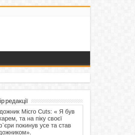
ір редакції
дожник Micro Cuts: « Я був
харем, та на піку своєї
р`єри покинув усе та став
дожником».