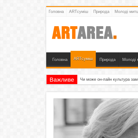
Головна
ARTсуміш
Природа
Молоді митц
ARTсуміш
Головна
Природа
Молоді 
Важливе
Чи може он-лайн культура зам