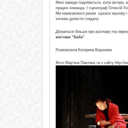
Мені завжди подобається, коли актори, а
працює команда. І сценограф Олексій Хор
Ми намагаємося разом шукати звукову і 
хочемо донести глядачу.
Дізнатися більше про виставу та перегл
вистави “Баба”
Розмовляла Катерина Воронова
Фото Мар’яна Павлика та з сайту http://ww