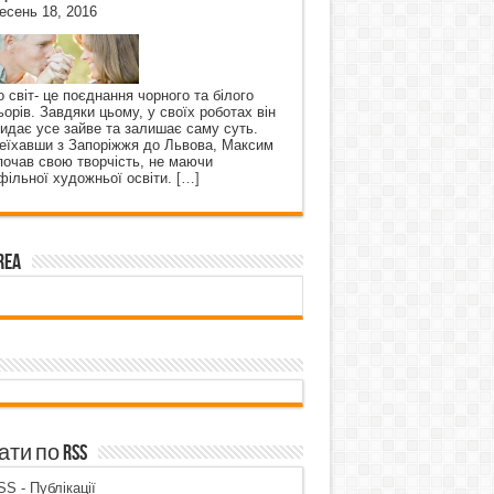
есень 18, 2016
о світ- це поєднання чорного та білого
ьорів. Завдяки цьому, у своїх роботах він
кидає усе зайве та залишає саму суть.
еїхавши з Запоріжжя до Львова, Максим
почав свою творчість, не маючи
фільної художньої освіти.
[…]
rea
ти по RSS
S - Публікації