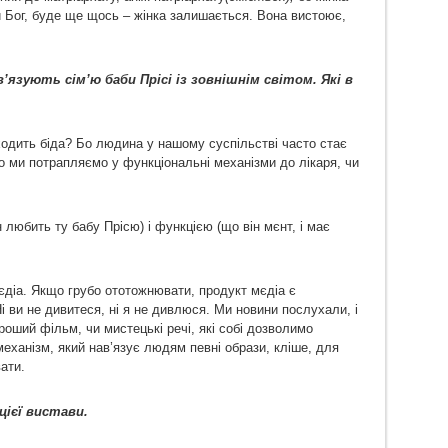
й Бог, буде ще щось – жінка залишається. Вона вистоює,
зв’язують сім’ю баби Прісі із зовнішнім світом. Які в
ходить біда? Бо людина у нашому суспільстві часто стає
о ми потрапляємо у функціональні механізми до лікаря, чи
любить ту бабу Прісю) і функцією (що він мєнт, і має
єдіа. Якщо грубо ототожнювати, продукт мєдіа є
і ви не дивитеся, ні я не дивлюся. Ми новини послухали, і
роший фільм, чи мистецькі речі, які собі дозволимо
еханізм, який нав’язує людям певні образи, кліше, для
ати.
ієї вистави.