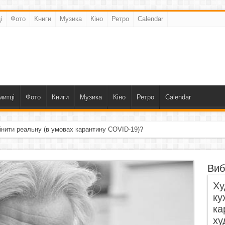
і
Фото
Книги
Музика
Кіно
Ретро
Calendar
митці
Фото
Книги
Музика
Кіно
Ретро
Calendar
інити реальну (в умовах карантину COVID-19)?
Виб
Ху
ку
ка
ху