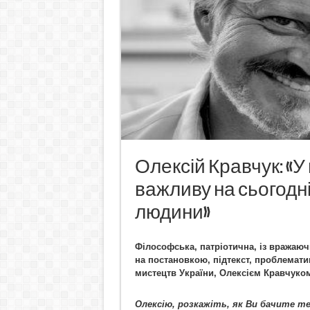
Олексій Кравчук: «У
важливу на сьогодні
людини»
Філософська, патріотична, із вражаюч
на постановкою, підтекст, проблемат
мистецтв України, Олексієм Кравчуко
Олексію, розкажіть, як Ви бачите т