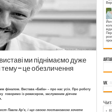
Вер
Йог
кол
від
Пер
роз
про
 виставі ми піднімаємо дуже
ArtA
 тему – це обезличення
VK
им фіналом. Вистава «Баба» – про нас усіх. Про роботу
ику говоримо із режисером, заслуженим діячем
м.
Чита
екст Павла Ар’є, і що своєю постановкою хочете
RS