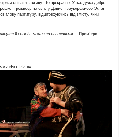
ктриси співають вживу. Це прекрасно. У нас дуже добре
ошко, і режисер по світлу Денис, і звукорежисер Остап.
світлову партитуру, відштовхуючись від змісту, який
янути її епізоди можна за посиланням –
Прем’єра
w.kurbas.lviv.ua/