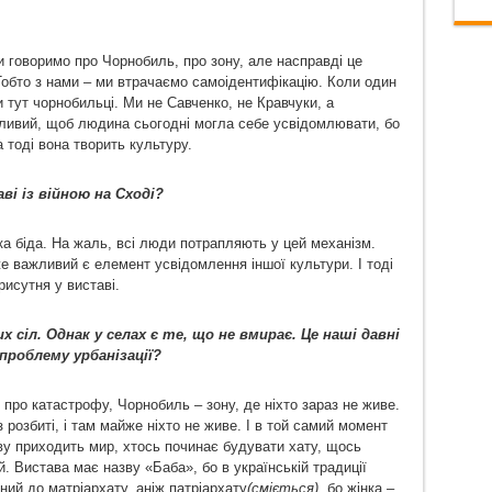
и говоримо про Чорнобиль, про зону, але насправді це
Тобто з нами – ми втрачаємо самоідентифікацію. Коли один
ми тут чорнобильці. Ми не Савченко, не Кравчуки, а
жливий, щоб людина сьогодні могла себе усвідомлювати, бо
 тоді вона творить культуру.
ві із війною на Сході?
ка біда. На жаль, всі люди потрапляють у цей механізм.
же важливий є елемент усвідомлення іншої культури. І тоді
рисутня у виставі.
х сіл. Однак у селах є те, що не вмирає. Це наші давні
проблему урбанізації?
о про катастрофу, Чорнобиль – зону, де ніхто зараз не живе.
з розбиті, і там майже ніхто не живе. І в той самий момент
ву приходить мир, хтось починає будувати хату, щось
й. Вистава має назву «Баба», бо в українській традиції
ний до матріархату, аніж патріархату
(сміється),
бо жінка –