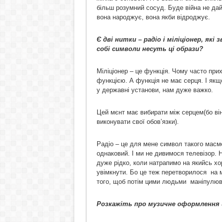
більш розумний сосуд. Буде війна не да
вона народжує, вона якби відроджує.
Є дві нитки – радіо і міліціонер, які 
собі символи несуть ці образи?
Міліціонер – це функція. Чому часто при
функцією. А функція не має серця. І якщ
у державні установи, нам дуже важко.
Цей мєнт має вибирати між серцем(бо він 
виконувати свої обов’язки).
Радіо – це для мене символ такого масм
однаковий. І ми не дивимося телевізор. Н
дуже рідко, коли натрапимо на якийсь хо
увімкнути. Бо це теж перетворилося на м
того, щоб потім цими людьми маніпулюв
Розкажіть про музичне оформлення ц