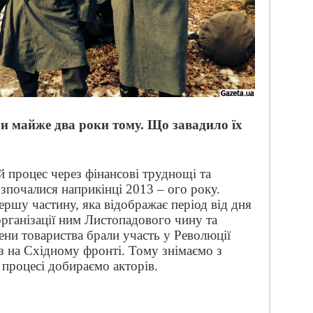
и майже два роки тому. Що завадило їх
 процес через фінансові труднощі та
озпочалися наприкінці 2013 – ого року.
ершу частину, яка відображає період від дня
рганізації ним Листопадового чину та
ни товариства брали участь у Революції
аз на Східному фронті. Тому знімаємо з
 процесі добираємо акторів.