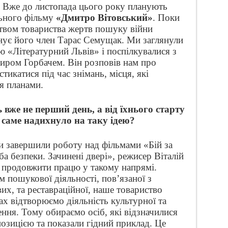
. Вже до листопада цього року планують
ьного фільму
«Дмитро Вітовський»
. Поки
цтвом товариства жертв пошуку війни
нує його член Тарас Семущак. Ми заглянули
 «Літературний Львів» і поспілкувалися з
иром Горбачем. Він розповів нам про
тикатися під час знімань, місця, які
ся планами.
же не перший день, а від їхнього старту
саме надихнуло на таку ідею?
и завершили роботу над фільмами «Бій за
а безпеки. Зачинені двері», режисер Віталій
 продовжити працю у такому напрямі.
м пошукової діяльності, пов’язаної з
их, та реставраційної, наше товариство
ках відтворюємо діяльність культурної та
ення. Тому обираємо осіб, які відзначилися
зицією та показали гідний приклад. Це