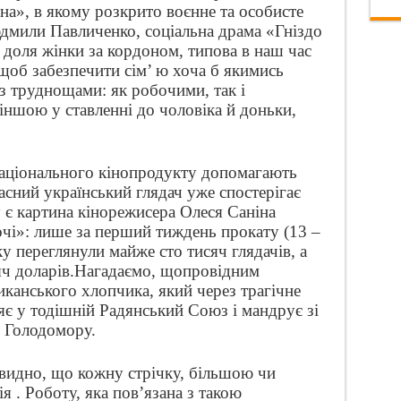
а», в якому розкрито воєнне та особисте
дмили Павличенко, соціальна драма «Гніздо
– доля жінки за кордоном, типова в наш час
 щоб забезпечити сім’ ю хоча б якимись
із труднощами: як робочими, так і
 іншою у ставленні до чоловіка й доньки,
національного кінопродукту допомагають
асний український глядач уже спостерігає
 є картина кінорежисера Олеся Саніна
чі»: лише за перший тиждень прокату (13 –
у переглянули майже сто тисяч глядачів, а
ч доларів.
Нагадаємо, що
провідним
иканського хлопчика, який через трагічне
яє у тодішній Радянський Союз і мандрує зі
с Голодомору.
 видно, що кожну стрічку, більшою чи
 . Роботу, яка пов
’
язана з такою