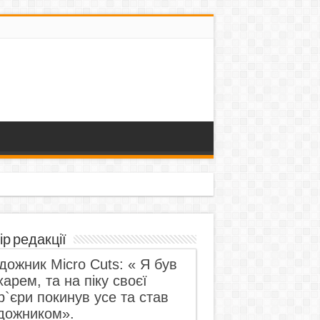
ір редакції
дожник Micro Cuts: « Я був
харем, та на піку своєї
р`єри покинув усе та став
дожником».