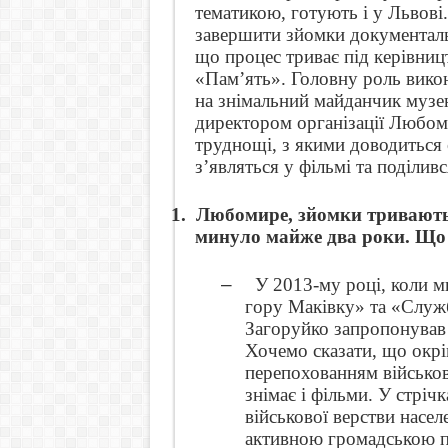
тематикою, готують і у Львові
завершити зйомки документал
що процес триває під керівни
«Пам
’ять
». Головну роль вико
на знімальний майданчик музею
директором організації Любом
труднощі, з якими доводиться с
з’являться у фільмі та поділив
1.
Любомире, зйомки тривають в
минуло майже два роки. Що 
–
У 2013-му році, коли м
гору Маківку» та «Служб
Загоруйко запропонував
Хочемо сказати, що окрі
перепохованням військов
знімає і фільми. У стріч
військової верстви насел
активною громадською по