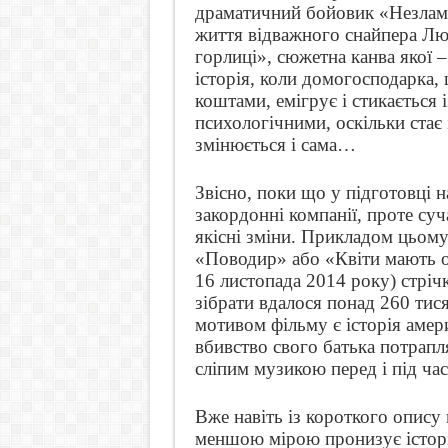
драматичний бойовик «Незламн
життя відважного снайпера Лю
горлиці», сюжетна канва якої 
історія, коли домогосподарка,
коштами, емігрує і стикається 
психологічними, оскільки стає
змінюється і сама…
Звісно, поки що у підготовці 
закордонні компанії, проте суч
якісні зміни. Прикладом цьому
«Поводир» або «Квіти мають о
16 листопада 2014 року) стрічк
зібрати вдалося понад 260 тися
мотивом фільму є історія амер
вбивство свого батька потрапл
сліпим музикою перед і під ча
Вже навіть із короткого опису
меншою мірою пронизує історія