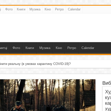
і
Фото
Книги
Музика
Кіно
Ретро
Calendar
митці
Фото
Книги
Музика
Кіно
Ретро
Calendar
інити реальну (в умовах карантину COVID-19)?
Виб
Ху
ку
ка
ху