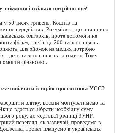
 знімання і скільки потрібно ще?
 у 50 тисяч гривень. Коштів на
ет не передбачив. Розуміємо, що причиною
 львівських олігархів, проте допомоги не
шити фільм, треба ще 200 тисяч гривень.
рияють, для зйомок на місцях потрібно
в – десь тисячу гривень за годину. Тому
помогти фінансово.
оже побачити історію про сотника УСС?
авершити влітку, восени монтуватимемо та
Якщо вдасться зібрати необхідну суму
 цього року, до чергової річниці ЗУНР,
ерший перегляд, як зазвичай, проведемо в
 Довженка, прокат плануємо в українських