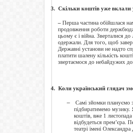
3.
Скільки коштів уже вклали у
–
Перша частина обійшлася нам
продовження роботи держбюдж
цьому є і війна. Зверталися до
одержали. Для того, щоб завер
Державні установи не надто сп
платити шалену кількість кошті
звертаємося до небайдужих до
4.
Коли український глядач зм
–
Самі зйомки плануємо з
підбиратимемо музику. 
коштів, вже 1 листопада
відбудеться прем’єра. П
театрі імені Олександра