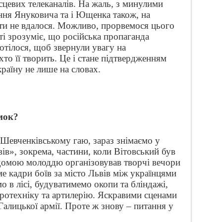
ісцевих телеканалів. На жаль, з минулими
ння Януковича та і Ющенка також, на
йти не вдалося. Можливо, прорвемося цього
ті зрозуміє, що російська пропаганда
Хотілося, щоб звернули увагу на
хто її творить. Це і стане підтвердженням
країну не лише на словах.
мок?
Шевченківському гаю, зараз знімаємо у
ів», зокрема, частини, коли Вітовський був
ідомою молоддю організовував творчі вечори
ме кадри боїв за місто Львів між українцями
о в лісі, будуватимемо окопи та бліндажі,
ротехніку та артилерію. Яскравими сценами
Галицької армії. Проте ж знову – питання у