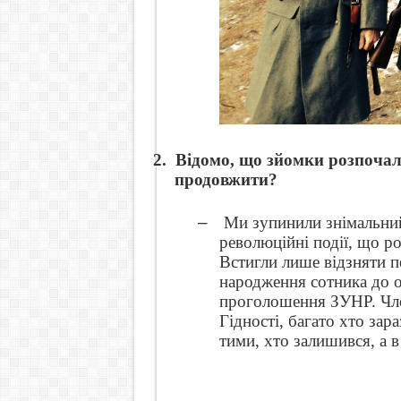
2.
Відомо, що зйомки розпочал
продовжити?
–
Ми зупинили знімальний
революційні події, що р
Встигли лише відзняти п
народження сотника до о
проголошення ЗУНР. Чле
Гідності, багато хто зар
тими, хто залишився, а в