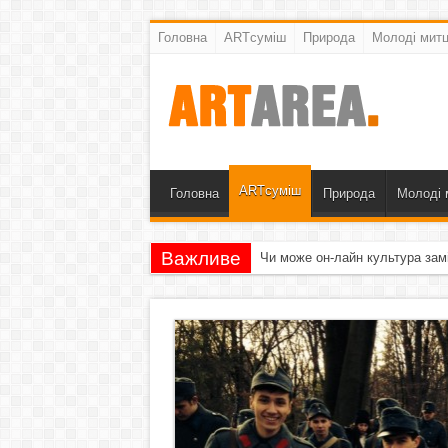
Головна
ARTсуміш
Природа
Молоді митц
ARTсуміш
Головна
Природа
Молоді 
Важливе
Чи може он-лайн культура зам