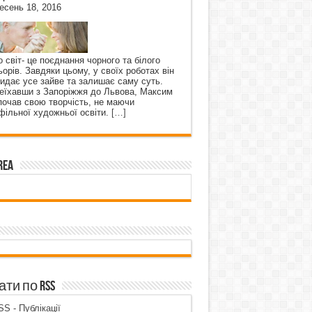
есень 18, 2016
о світ- це поєднання чорного та білого
ьорів. Завдяки цьому, у своїх роботах він
кидає усе зайве та залишає саму суть.
еїхавши з Запоріжжя до Львова, Максим
почав свою творчість, не маючи
фільної художньої освіти.
[…]
rea
ти по RSS
S - Публікації