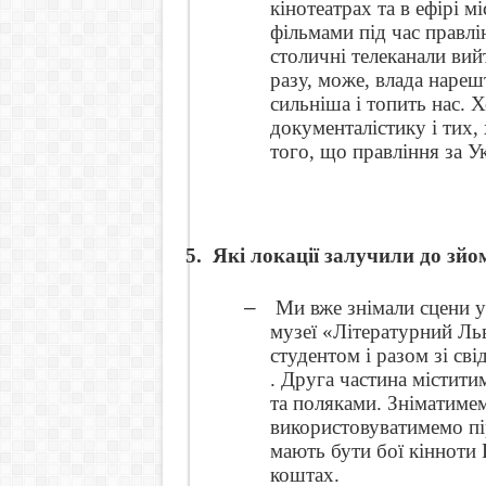
кінотеатрах та в ефірі м
фільмами під час правлі
столичні телеканали ви
разу, може, влада нареш
сильніша і топить нас. 
документалістику і тих, 
того, що правління за У
5.
Які локації залучили до зйо
–
Ми вже знімали сцени у
музеї «Літературний Льв
студентом і разом зі св
. Друга частина містити
та поляками. Зніматимем
використовуватимемо пі
мають бути бої кінноти 
коштах.