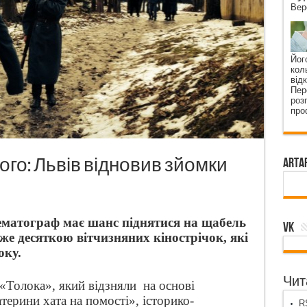
Вер
Йог
кол
від
Пер
роз
про
ого: Львів відновив зйомки
ArtA
ематограф має шанс піднятися на щабель
VK
е десяткою вітчизняних кінострічок, які
оку.
Чита
 «Толока», який відзняли
на основі
терини хата на помості», історико-
RS