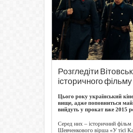
Розгледіти Вітовськ
історичного фільму
Цього року український кін
вище, адже поповниться майж
вийдуть у прокат вже 2015 р
Серед них – історичний фільм
Шевченкового вірша «У тієї Ка