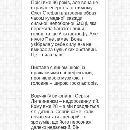
Прісі вже 86 років, але вона не
втрачає енергії та оптимізму.
Олег Стефан відтворив образ
часом кумедної, завжди
сильної, непоборної бабці, яка
пережила багато: і війни, і
голод, та ще й катастрофу. Але
нічого її не ламає. Вона
увібрала у себе силу, яка не
вмирає за будь-яких обставин.
Це – сила нації.
Вистава є динамічною, із
вражаючими спецефектами,
проникливою музикою, і
головне – щирою грою акторів.
Вовчик (у виконанні Сергія
Литвиненка) – недорозвинутий,
йому вже 28 – а він поводиться
як
дитина. Сергій каже, коли
почав читати сценарій, то
зрозумів, що його персонаж
далеко недалекий. Він