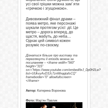
усі свої грішки можна зам’ яти
«гречкою і згущонкою».
Дивовижний фінал драми –
поява метро, яке персонажі
шукали протягом усієї
дії. Це
метро – дорога вперед, до
щастя, мабуть, до неба…
Однак цей символ кожен
розуміє по-своєму.
Дізнатися більше про виставу та
переглянути її епізоди можна за
посиланням – <iframe width=”560″
height=”315″
src=”https://www.youtube.com/embed/brJ_Dp0H2Lw?
list=UUkvyAvD3Jc7znWnqqtafsCQ”
frameborder=”0″ allowfullscreen>
</iframe>
Автор:
Катерина Воронова
Фото:
Мар’ян Павлик