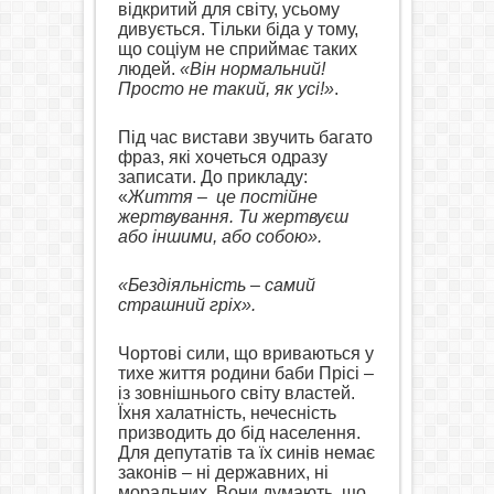
відкритий для світу, усьому
дивується. Тільки біда у тому,
що соціум не сприймає таких
людей.
«Він нормальний!
Просто не такий, як усі!»
.
Під час вистави звучить багато
фраз, які хочеться одразу
записати. До прикладу:
«
Життя –
це постійне
жертвування. Ти жертвуєш
або іншими, або собою».
«Бездіяльність – самий
страшний гріх».
Чортові сили, що вриваються у
тихе життя родини баби Прісі –
із зовнішнього світу властей.
Їхня халатність, нечесність
призводить до бід населення.
Для депутатів та їх
синів немає
законів – ні державних, ні
моральних. Вони думають, що