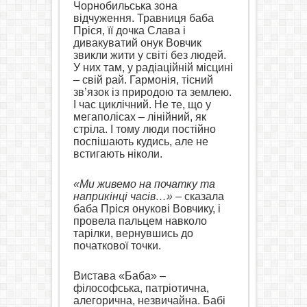
Чорнобильська зона
відчуження. Травниця баба
Пріся, її дочка Слава і
дивакуватий онук Вовчик
звикли жити у світі без людей.
У них там, у радіаційній місцині
– свій рай. Гармонія, тісний
зв’язок із природою та землею.
І час циклічний. Не те, що у
мегаполісах – лінійний, як
стріла. І тому люди постійно
поспішають кудись, але не
встигають ніколи.
«Ми живемо на початку та
наприкінці часів…»
– сказала
баба Пріся онукові Вовчику, і
провела пальцем навколо
тарілки, вернувшись до
початкової точки.
Вистава «Баба» –
філософська, патріотична,
алегорична, незвичайна.
Бабі