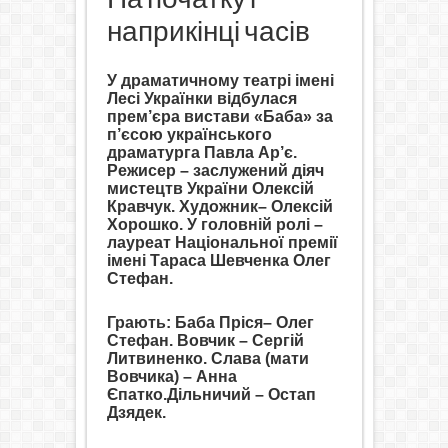
наприкінці часів
У драматичному театрі імені
Лесі Українки відбулася
прем’єра вистави «Баба» за
п’єсою українського
драматурга Павла Ар’є.
Режисер – заслужений діяч
мистецтв України Олексій
Кравчук. Художник
–
Олексій
Хорошко. У головній ролі –
лауреат Національної премії
імені Тараса Шевченка Олег
Стефан.
Грають: Баба Пріся
–
Олег
Стефан. Вовчик – Сергій
Литвиненко. Слава (мати
Вовчика) – Анна
Єпатко.
Дільничий – Остап
Дзядек.