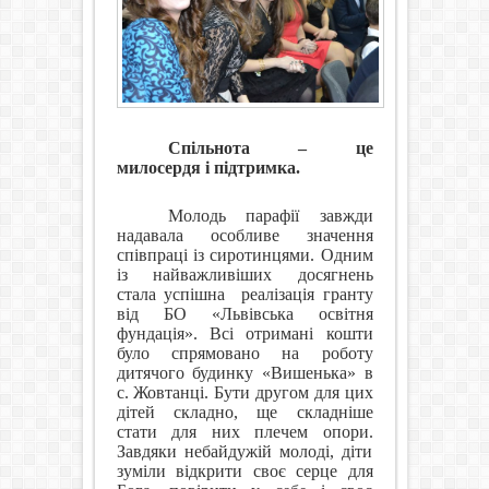
Спільнота – це
милосердя і підтримка.
Молодь парафії завжди
надавала особливе значення
співпраці із сиротинцями. Одним
із найважливіших досягнень
стала успішна
реалізація гранту
від БО «Львівська освітня
фундація». Всі отримані кошти
було спрямовано на роботу
дитячого будинку «Вишенька» в
с. Жовтанці. Бути другом для цих
дітей складно, ще складніше
стати для них плечем опори.
Завдяки небайдужій молоді, діти
зуміли відкрити своє серце для