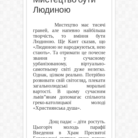
Людиною
Мистецтво має тисячі
граней, але напевно найбільша
творчість, то вміння бути
Людиною. Ще Кант сказав, що
«Людиною не народжуються, нею
стають». Та отримати це почесне
звання у сучасному
урбанізованому, віртуально-
самотньому світі дуже нелегко.
Однак, цілком реально. Потрібно
розвивати свій світогляд, плекати
загальнолюдські моральні
вартості. В цьому сучасним
львів”янам допомагає спільнота
греко-католицької молоді
«Християнська душа».
Дощ падає – діти ростуть.
Цьогоріч молодь парафії
Введення в Храм Пресвятої