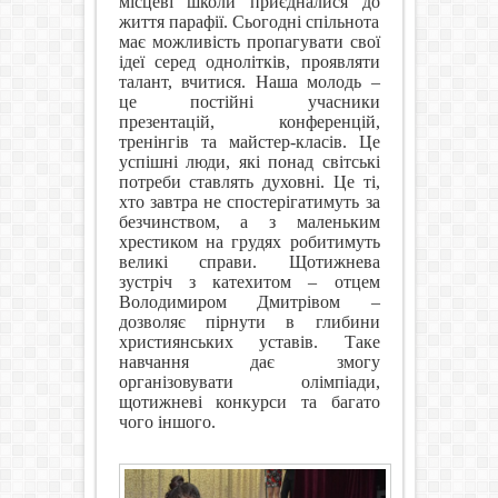
місцеві школи приєдналися до
життя парафії. Сьогодні спільнота
має можливість пропагувати свої
ідеї серед однолітків, проявляти
талант, вчитися. Наша молодь –
це постійні учасники
презентацій, конференцій,
тренінгів та майстер-класів. Це
успішні люди, які понад світські
потреби ставлять духовні. Це ті,
хто завтра не спостерігатимуть за
безчинством, а з маленьким
хрестиком на грудях робитимуть
великі справи. Щотижнева
зустріч з катехитом – отцем
Володимиром Дмитрівом –
дозволяє пірнути в глибини
християнських уставів. Таке
навчання дає змогу
організовувати олімпіади,
щотижневі конкурси та багато
чого іншого.