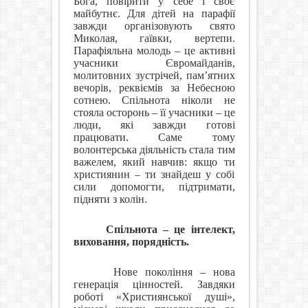
Бога, повірити у себе і своє
майбутнє. Для дітей на парафії
завжди організовують свято
Миколая, гаївки, вертепи.
Парафіяльна молодь – це активні
учасники Євромайданів,
молитовних зустрічей, пам’ятних
вечорів, реквіємів за Небесною
сотнею. Спільнота ніколи не
стояла осторонь – її учасники – це
люди, які завжди готові
працювати. Саме тому
волонтерська діяльність стала тим
важелем, який навчив: якщо ти
християнин – ти знайдеш у собі
сили допомогти, підтримати,
підняти з колін.
Спільнота – це інтелект,
виховання, порядність.
Нове покоління – нова
генерація цінностей. Завдяки
роботі «Християнської душі»,