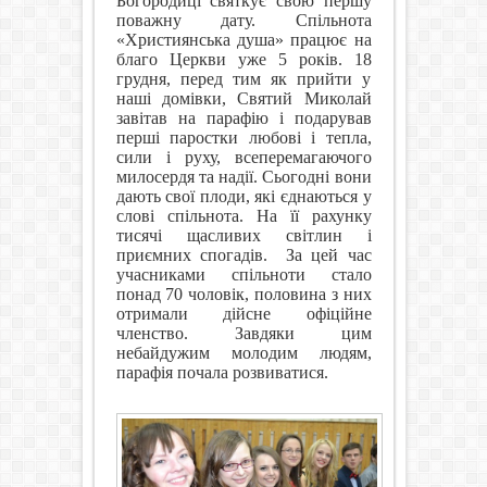
Богородиці святкує свою першу
поважну дату. Спільнота
«Християнська душа» працює на
благо Церкви уже 5 років. 18
грудня, перед тим як прийти у
наші домівки, Святий Миколай
завітав на парафію і подарував
перші паростки любові і тепла,
сили і руху, всеперемагаючого
милосердя та надії. Сьогодні вони
дають свої плоди, які єднаються у
слові спільнота. На її рахунку
тисячі щасливих світлин і
приємних спогадів.
За цей час
учасниками спільноти стало
понад 70 чоловік, половина з них
отримали дійсне офіційне
членство. Завдяки цим
небайдужим молодим людям,
парафія почала розвиватися.