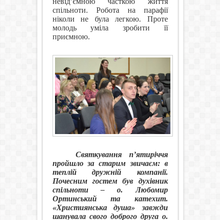
невід’ємною часткою життя
спільноти. Робота на парафії
ніколи не була легкою. Проте
молодь уміла зробити її
приємною.
Святкування п’ятиріччя
пройшло за старим звичаєм: в
теплій дружній компанії.
Почесним гостем був духівник
спільноти – о. Любомир
Ортинський та катехит.
«Християнська душа» завжди
шанувала свого доброго друга о.