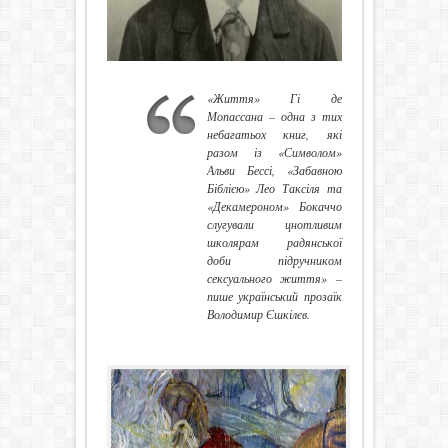
«Життя» Гі де
Мопассана – одна з тих
небагатьох книг, які
разом із «Символом»
Альви Бессі, «Забавною
Біблією» Лео Таксіля та
«Декамероном» Бокаччо
слугували цнотливим
школярам радянської
доби підручником
сексуального життя» –
пише український прозаїк
Володимир Єшкілєв.