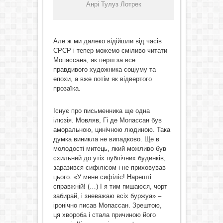
Анрі Тулуз Лотрек
Але ж ми далеко відійшли від часів
СРСР і тепер можемо сміливо читати
Мопассана, як перш за все
правдивого художника соціуму та
епохи, а вже потім як відвертого
прозаїка.
Існує про письменника ще одна
ілюзія. Мовляв, Гі де Мопассан був
аморальною, цинічною людиною. Така
думка виникла не випадково. Ще в
молодості митець, який можливо був
схильний до утіх публічних будинків,
заразився сифілісом і не приховував
цього. «У мене сифіліс! Нарешті
справжній! (…) І я тим пишаюся, чорт
забирай, і зневажаю всіх буржуа» –
іронічно писав Мопассан. Зрештою,
ця хвороба і стала причиною його