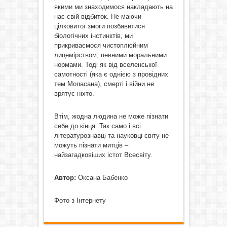
якими ми знаходимося накладають на
нас свій відбиток. Не маючи
цілковитої змоги позбавитися
біологічних інстинктів, ми
прикриваємося чистоплюйним
лицемірством, певними моральними
нормами. Тоді як від вселенської
самотності (яка є однією з провідних
тем Мопасана), смерті і війни не
врятує ніхто.
Втім, жодна людина не може пізнати
себе до кінця. Так само і всі
літературознавці та науковці світу не
можуть пізнати митців –
найзагадковіших істот Всесвіту.
Автор:
Оксана Бабенко
Фото з Інтернету