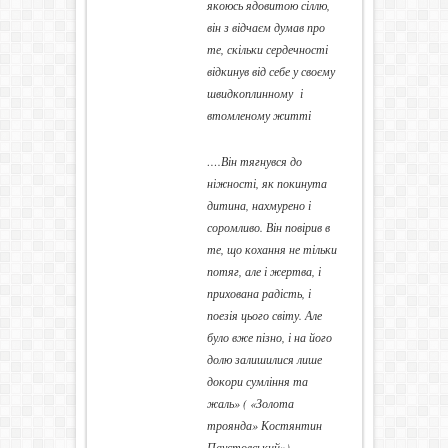
якоюсь ядовитою сіллю,
він з відчаєм думав про
те, скільки сердечності
відкинув від себе у своєму
швидкоплинному і
втомленому житті
….Він тягнувся до
ніжності, як покинута
дитина, нахмурено і
соромливо. Він повірив в
те, що кохання не тільки
потяг, але і жертва, і
прихована радість, і
поезія цього світу. Але
було вже пізно, і на його
долю залишилися лише
докори сумління та
жаль» ( «Золота
троянда» Костянтин
Паустовський»)