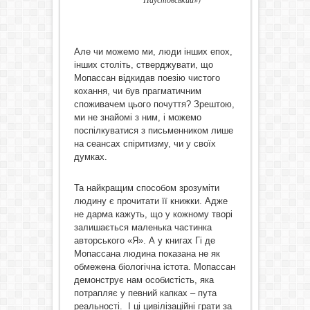
Але чи можемо ми, люди інших епох,
інших століть, стверджувати, що
Мопассан відкидав поезію чистого
кохання, чи був прагматичним
споживачем цього почуття? Зрештою,
ми не знайомі з ним, і можемо
поспілкуватися з письменником лише
на сеансах спіритизму, чи у своїх
думках.
Та найкращим способом зрозуміти
людину є прочитати її книжки. Адже
не дарма кажуть, що у кожному творі
залишається маленька частинка
авторського «Я». А у книгах Гі де
Мопассана людина показана не як
обмежена біологічна істота. Мопассан
демонструє нам особистість, яка
потрапляє у певний капках – пута
реальності. І ці цивілізаційні грати за