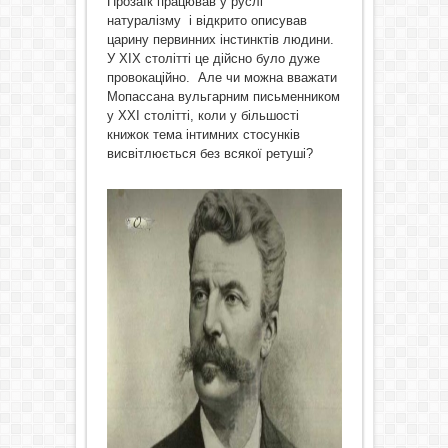
Прозаїк працював у руслі
натуралізму і відкрито описував
царину первинних інстинктів людини.
У ХІХ столітті це дійсно було дуже
провокаційно. Але чи можна вважати
Мопассана вульгарним письменником
у ХХІ столітті, коли у більшості
книжок тема інтимних стосунків
висвітлюється без всякої ретуші?