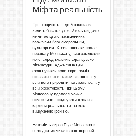
Міф та реальність
Про творчість Гі де Мопассана
ходить багато чуток. Хтось свідомо
не читає цього письменника,
вважаючи його аморальним,
вульгарним. Хтось навпаки надає
перевагу Мопассану, виокремлюючи
його серед класиків французької
літератури. Адже саме цей
французький аристократ зумів
показати життя таким, як воно є: у
всій його природній натуральності, у
всій жорстокості. При цьому
Мопассану вдалося майже
неможливе: поєднувати жахливі
картини реальності з тонкою,
вишуканою іронією.
Натомість образ Гі де Мопасана в
очах деяких читачів спотворений.