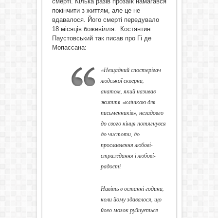
смерті. Кілька разів прозаїк намагався
покінчити з життям, але це не
вдавалося. Його смерті передувало
18 місяців божевілля. Костянтин
Паустовський так писав про Гі де
Мопассана:
«Нещадний спостерігач
людської скверни,
анатом, який називав
життя «клінікою для
письменників», незадовго
до свого кінця потягнувся
до чистоти, до
прославлення любові-
страждання і любові-
радості
Навіть в останні години,
коли йому здавалося, що
його мозок руйнується