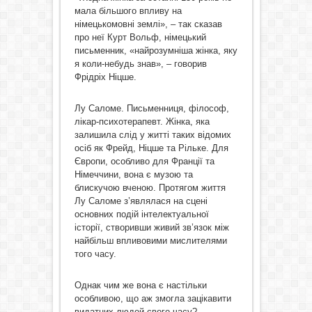
мала більшого впливу на
німецькомовні землі», – так сказав
про неї Курт Вольф, німецький
письменник, «найрозумніша жінка, яку
я коли-небудь знав», – говорив
Фрідріх Ніцше.
Лу Саломе. Письменниця, філософ,
лікар-психотерапевт. Жінка, яка
залишила слід у житті таких відомих
осіб як Фрейд, Ніцше та Рільке. Для
Європи, особливо для Франції та
Німеччини, вона є музою та
блискучою вченою. Протягом життя
Лу Саломе з’являлася на сцені
основних подій інтелектуальної
історії, створивши живий зв’язок між
найбільш впливовими мислителями
того часу.
Однак чим же вона є настільки
особливою, що аж змогла зацікавити
видатних людей свого часу?