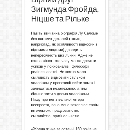
Зигмунда Фройда,
Ніцше та Рільке
Навіть звичайна біографія Лу Саломе
без вагомих деталей (таких,
наприклад, як особливості відносин з
відомими людьми) доводить
непересічність цієї Жінки. Адже не
кожна жінка того часу могла досягти
успіхів у психоаналізі, філософії,
релігієзнавстві. Не кожна мала
сміливість відмовити стільком
чоловікам у пропозиції вийти заміж і
залишатися незалежною, а тим
більше жити з двома чоловіками.
Пишу про неї з великої літери
неспроста, вона мене захоплює своїм
інтелектом, працьовитістю,
сміливістю, оригінальністю.
«Жодна жінка за останні 150 років не