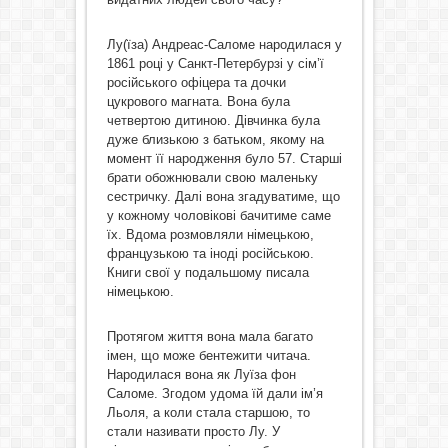
Лу(їза) Андреас-Саломе народилася у
1861 році у Санкт-Петербурзі у сім’ї
російського офіцера та дочки
цукрового магната. Вона була
четвертою дитиною. Дівчинка була
дуже близькою з батьком, якому на
момент її народження було 57. Старші
брати обожнювали свою маленьку
сестричку. Далі вона згадуватиме, що
у кожному чоловікові бачитиме саме
їх. Вдома розмовляли німецькою,
французькою та іноді російською.
Книги свої у подальшому писала
німецькою.
Протягом життя вона мала багато
імен, що може бентежити читача.
Народилася вона як Луїза фон
Саломе. Згодом удома їй дали ім’я
Льоля, а коли стала старшою, то
стали називати просто Лу. У