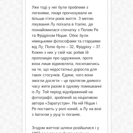
Уже тоді у неї були проблеми з
легенями, лікарі прогнозували не
більше п’яти років життя. З метою
лікування Лу поїхала в Італію, де
познайомилася спочатку з Полем Ре
та Фрідріхом Ніцше. Обоє були
німецькими філософами та старшими
від Лу, Полю було – 32, Фрідріху – 37.
Кожен з них у свій час робив їй
пропозицію про одруження, проте
вона лише відмовляла, посилаючись
на те, що недостатньо доросла для
таких стосунків. Єдине, чого вони
змогли досягти – це протягом деякого
часу жити разом в одному помешканні
із Лу. Той період відображений на
фотографії, зробленій за ініціативою
автора «Заратустри». На ній Ніцше і
Ре постають у ролі коней, а Лу на возі
з батогом у руці їх поганяє.
Згодом життєві шляхи розійшлися і у