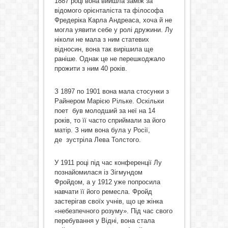
1887 році вона вийшла заміж за
відомого орієнталіста та філософа
Фредеріка Карла Андреаса, хоча й не
могла уявити себе у ролі дружини. Лу
ніколи не мала з ним статевих
відносин, вона так вирішила ще
раніше. Однак це не перешкоджало
прожити з ним 40 років.
З 1897 по 1901 вона мала стосунки з
Райнером Марією Рільке. Оскільки
поет був молодший за неї на 14
років, то її часто сприймали за його
матір. З ним вона була у Росії,
де зустріла Лева Толстого.
У 1911 році під час конференції Лу
познайомилася із Зігмундом
Фройдом, а у 1912 уже попросила
навчати її його ремесла. Фройд
застерігав своїх учнів, що це жінка
«небезпечного розуму». Під час свого
перебування у Відні, вона стала