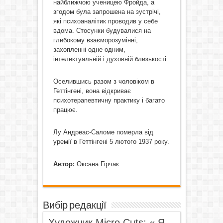
найближчою ученицею Фройда, а
згодом була запрошена на зустрічі,
які психоаналітик проводив у себе
вдома. Стосунки будувалися на
глибокому взаєморозумінні,
захопленні одне одним,
інтелектуальній і духовній близькості.
Оселившись разом з чоловіком в
Геттінгені, вона відкриває
психотерапевтичну практику і багато
працює.
Лу Андреас-Саломе померла від
уремії в Геттінгені 5 лютого 1937 року.
Автор:
Оксана Гірчак
Вибір редакції
Художник Micro Cuts: « Я