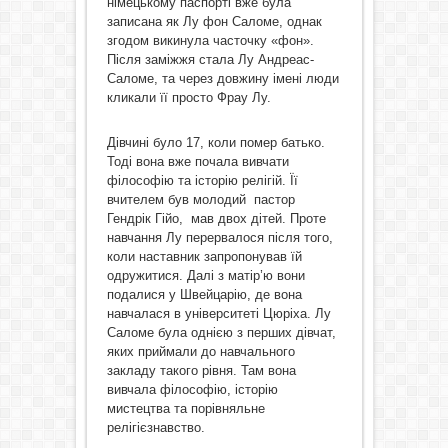
німецькому паспорті вже була
записана як Лу фон Саломе, однак
згодом викинула часточку «фон».
Після заміжжя стала Лу Андреас-
Саломе, та через довжину імені люди
кликали її просто Фрау Лу.
Дівчині було 17, коли помер батько.
Тоді вона вже почала вивчати
філософію та історію релігій. Її
вчителем був молодий пастор
Гендрік Гійо, мав двох дітей. Проте
навчання Лу перервалося після того,
коли наставник запропонував їй
одружитися. Далі з матір’ю вони
подалися у Швейцарію, де вона
навчалася в університеті Цюріха. Лу
Саломе була однією з перших дівчат,
яких приймали до навчального
закладу такого рівня. Там вона
вивчала філософію, історію
мистецтва та порівняльне
релігієзнавство.