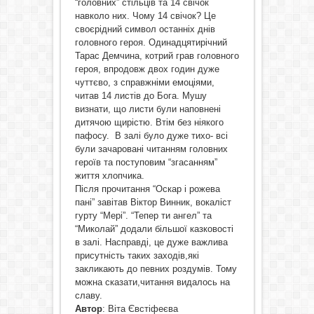
“головних” стільців та 14 свічок
навколо них. Чому 14 свічок? Це
своєрідний символ останніх днів
головного героя. Одинадцятирічний
Тарас Демчина, котрий грав головного
героя, впродовж двох годин дуже
чуттєво, з справжніми емоціями,
читав 14 листів до Бога. Мушу
визнати, що листи були наповнені
дитячою щирістю. Втім без ніякого
пафосу. В залі було дуже тихо- всі
були зачаровані читанням головних
героїв та поступовим “згасанням”
життя хлопчика.
Після прочитання “Оскар і рожева
пані” завітав Віктор Винник, вокаліст
гурту “Мері”. “Тепер ти ангел” та
“Миколай” додали більшої казковості
в залі. Насправді, це дуже важлива
присутність таких заходів,які
закликають до певних роздумів. Тому
можна сказати,читання видалось на
славу.
Автор
: Віта Євстіфеєва