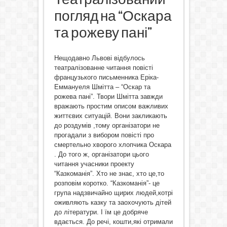
погляд на “Оскара
та рожеву пані”
Нещодавно Львові відбулось
театралізованне читання повісті
французького письменника Еріка-
Еммануеля Шмітта – “Оскар та
рожева пані”. Твори Шмітта завжди
вражають простим описом важливих
життєвих ситуацій. Вони закликають
до роздумів ,тому організатори не
прогадали з вибором повісті про
смертельно хворого хлопчика Оскара
. До того ж, організатори цього
читання учасники проекту
“Казкоманія”. Хто не знає, хто це,то
розповім коротко. “Казкоманія”- це
група надзвичайно щирих людей,котрі
оживляють казку та заохочують дітей
до літератури. І їм це добряче
вдається. До речі, кошти,які отримали