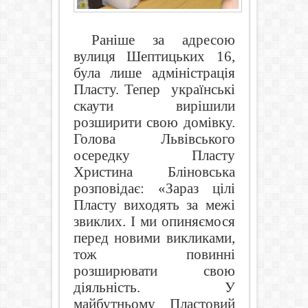
Раніше за адресою
вулиця Шептицьких 16,
була лише адміністрація
Пласту. Тепер
українські
скаути вирішили
розширити свою домівку.
Голова Львівського
осередку Пласту
Христина Бліновська
розповідає: «Зараз цілі
Пласту виходять за межі
звиклих. І ми опиняємося
перед новими викликами,
тож повинні
розширювати свою
діяльність. У
майбутньому Пластовий