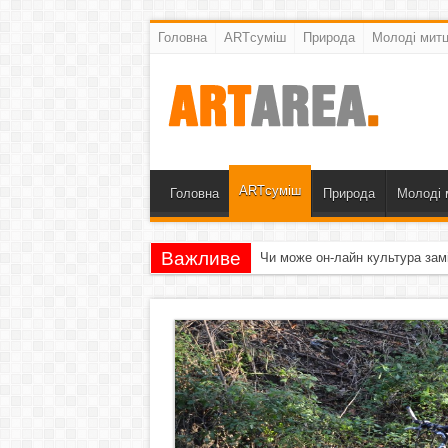
Головна
ARTсуміш
Природа
Молоді митц
ARTсуміш
Головна
Природа
Молоді 
Важливе
Чи може он-лайн культура зам