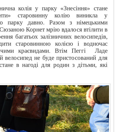
знична колія у парку «Знесіння» стане
вити» старовинну колію виникла у
ого парку давно. Разом з німецькими
 Сюзаною Корнет мрію вдалося втілити в
рення багатьох залізничних велосипедів,
здити старовинною колією і водночас
ичими краєвидами. Втім Пеггі
Ладе
ій велосипед не буде пристосований для
стане в нагоді для родин з дітьми, які