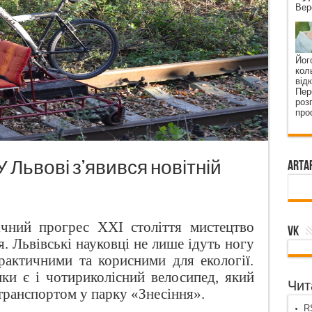
Вер
Йог
кол
від
Пер
роз
про
У Львові з’явився новітній
ArtA
чний прогрес ХХІ століття мистецтво
VK
. Львівські науковці не лише ідуть ногу
практичними та корисними для екології.
ки є і чотириколісний велосипед, який
Чита
транспортом у парку «Знесіння».
RS