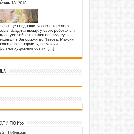
есень 18, 2016
о світ- це поєднання чорного та білого
ьорів. Завдяки цьому, у своїх роботах він
кидає усе зайве та залишає саму суть.
еїхавши з Запоріжжя до Львова, Максим
почав свою творчість, не маючи
фільної художньої освіти.
[…]
rea
ти по RSS
S - Публікації