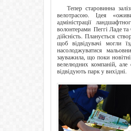
Тепер старовинна залі
велотрасою. Ідея «ожи
адміністрації ландшафтн
волонтерами
Пеггі Ладе та
дійсність. Планується ство
щоб відвідувачі могли ї
насолоджуватися мальовн
зауважила, що поки новітн
велелюдних компаній, але 
відвідують парк у вихідні.