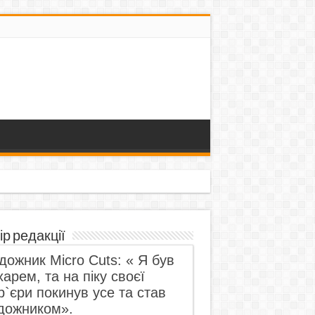
ір редакції
дожник Micro Cuts: « Я був
харем, та на піку своєї
р`єри покинув усе та став
дожником».