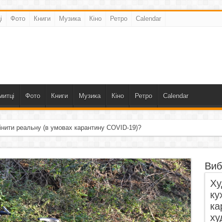
і
Фото
Книги
Музика
Кіно
Ретро
Calendar
митці
Фото
Книги
Музика
Кіно
Ретро
Calendar
інити реальну (в умовах карантину COVID-19)?
Виб
Ху
ку
ка
ху