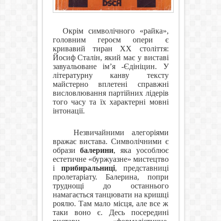
Окрім символічного «райка»,
головним героєм опери є
кривавий тиран ХХ століття:
Йосиф Сталін, який має у виставі
завуальоване ім’я -Єдініцин. У
літературну канву тексту
майстерно вплетені справжні
висловлювання партійних лідерів
того часу та їх характерні мовні
інтонації.
Незвичайними алегоріями
вражає вистава. Символічними є
образи
балерини
, яка уособлює
естетичне «буржуазне» мистецтво
і
прибиральниці
, представниці
пролетаріату. Балерина, попри
труднощі до останнього
намагається танцювати на кришці
роялю. Там мало місця, але все ж
таки воно є. Десь посередині