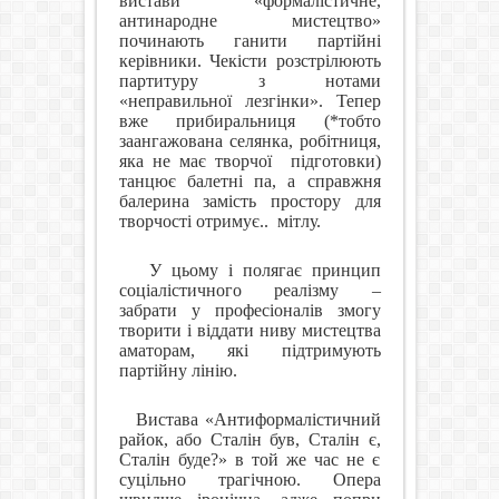
вистави «формалістичне,
антинародне мистецтво»
починають ганити партійні
керівники. Чекісти розстрілюють
партитуру з нотами
«неправильної лезгінки». Тепер
вже прибиральниця (*тобто
заангажована селянка, робітниця,
яка не має творчої
підготовки)
танцює балетні па, а справжня
балерина замість простору для
творчості отримує..
мітлу.
У цьому і полягає принцип
соціалістичного реалізму –
забрати у професіоналів змогу
творити і віддати ниву мистецтва
аматорам, які підтримують
партійну лінію.
Вистава «Антиформалістичний
райок, або Сталін був, Сталін є,
Сталін буде?» в той же час не є
суцільно трагічною. Опера