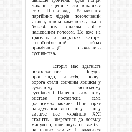
швидше іронічна, адже попри
жахливі сцени часто викликає
сміх. Наприклад, белькотіння
партійних лідерів, позолочений
Сталін, дивна комуністка, яка з
божевільним запалом співає
надірваним голосом. Це вже не
трагедія, а жорстока сатира,
гіперболізований образ
примітивізації тогочасного
суспільства.
Історія має здатність
повторюватися. Брудна
пропаганда, агресія, пошук
ворога стали звичним явищем у
сучасному російському
суспільстві. Напевно, саме тому
вистава поставлена саме
російською мовою. Ніби гірке
нагадування вона знову і знову
змушує нас, українців ХХІ
століття,
звертатися до досвіду
минулого, коли окупант вже був
на наших землях і намагався