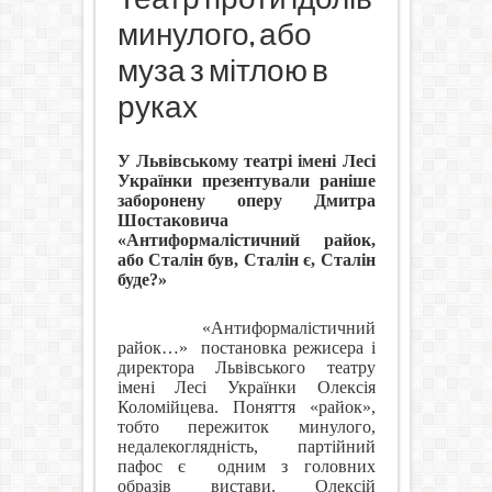
минулого, або
муза з мітлою в
руках
У Львівському театрі імені Лесі
Українки презентували раніше
заборонену оперу Дмитра
Шостаковича
«Антиформалістичний райок,
або Сталін був, Сталін є, Сталін
буде?»
«Антиформалістичний
райок…»
постановка режисера і
директора Львівського театру
імені Лесі Українки Олексія
Коломійцева. Поняття «райок»,
тобто пережиток минулого,
недалекоглядність, партійний
пафос є
одним з головних
образів вистави. Олексій