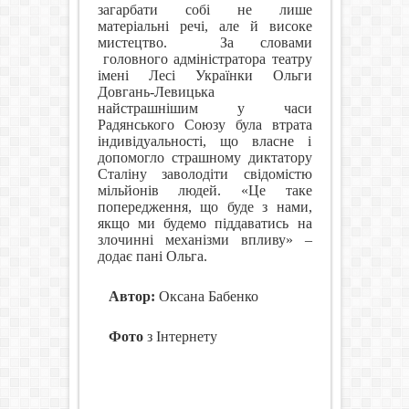
загарбати собі не лише
матеріальні речі, але й високе
мистецтво.
За словами
головного адміністратора театру
імені Лесі Українки Ольги
Довгань-Левицька
найстрашнішим у часи
Радянського Союзу була втрата
індивідуальності, що власне і
допомогло страшному диктатору
Сталіну заволодіти свідомістю
мільйонів людей. «Це таке
попередження, що буде з нами,
якщо ми будемо піддаватись на
злочинні механізми впливу» –
додає пані Ольга.
Автор:
Оксана Бабенко
Фото
з Інтернету